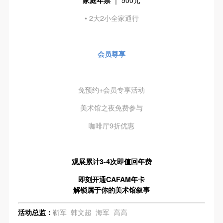
家庭年票
｜ 500元
• 2大2小全家通行
会员尊享
免预约+会员专享活动
美术馆之夜免费参与
咖啡厅9折优惠
观展累计3-4次即值回年费
即刻开通CAFAM年卡
解锁属于你的美术馆叙事
活动总监：
靳军 韩文超 海军 高高