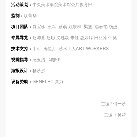
活动策划：
中央美术学院美术馆公共教育部
监制：
耿菁华
项目团队：
肖宝珍 王军 蔡萌 姚轶群 梁雯 惠春艳 杨婕
专属导览：
赵沛萱 赵彤 沈越欧 朱虹 惠婷婷 田丽萍 邵笑
技术支持：
丁昕 冯星月 艺术工人ART WORKERS
视觉指导：
纪玉洁 闵志伊
海报设计：
杨沙沙
设备赞助：
GENELEC 真力
主编 / 何一沙
责编 / 吴靖