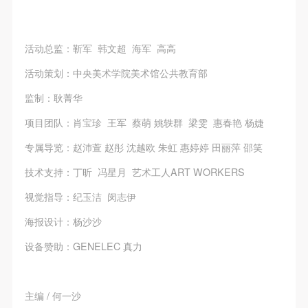
活动总监：靳军 韩文超 海军 高高
活动策划：中央美术学院美术馆公共教育部
监制：耿菁华
项目团队：肖宝珍 王军 蔡萌 姚轶群 梁雯 惠春艳 杨婕
专属导览：赵沛萱 赵彤 沈越欧 朱虹 惠婷婷 田丽萍 邵笑
技术支持：丁昕 冯星月 艺术工人ART WORKERS
视觉指导：纪玉洁 闵志伊
海报设计：杨沙沙
设备赞助：GENELEC 真力
主编 / 何一沙