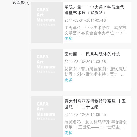
献展主办单位：中央美术学院协办
2011-03
单位：中国美术学院、广州美术学
学院力量——中央美术学院当代
院、四川美术学院、西安美术学
造型艺术展（武汉站）
快捷登录
帐号密码登录
院、鲁迅美术学院、天津美术学
2011-03-31~2011-05-18
院、湖北美术学院、清...
主办单位：中央美术学院 武汉市
文学艺术界联合会承办单位：中央
美术学院美术馆 中央美术学院造
更多
发送验证码
手机号码
型学院 武汉美术馆开幕：２０１
１年３月３１日 １０:０
手机号码将作为您的登录账号
０ 展期：２０１１年３月
面对面——民风与院体的对接
３１日-２０１１年５月１８日
2011-03-18~2011-03-28
策展人：王璜生、苏新平学术主
总策划：曹力展览策划：唐斌策划
持：刘小东参展艺术家...
助理：刘小庸学术主持：曹力 颜
验证码
新元参展艺术家：曹力 雷鸣 周建
更多
斌 刘小庸 高超 吴啸海 李洋 王芳
登录
袁堃 安雅璘 婆婆 刘雪纯 郭文光
姜筱蓉开幕时间：2011年3月18日
展览地点：中央美术学院教学展厅
意大利乌菲齐博物馆珍藏展 十五
可使用雅昌艺术网会员账户登录
（原地下展厅）展览时间：2011
世纪——二十世纪
年3月...
2011-03-12~2011-06-05
展览名称：意大利乌菲齐博物馆珍
藏展 十五世纪——二十世纪主办
单位：意大利乌菲齐博物馆 中国
更多