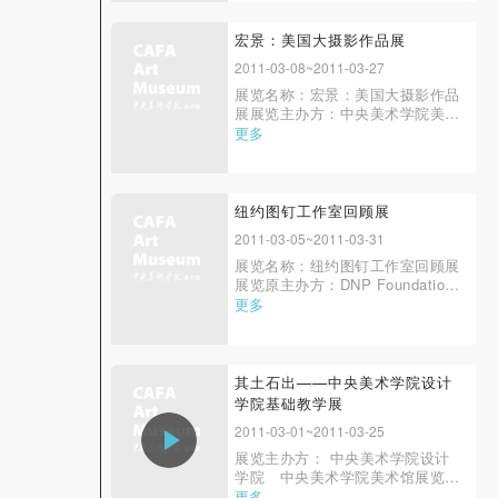
中央美术学院美术馆其它中方主办
单位：上海博物馆、湖北省博物
馆、辽宁省博物馆、湖南省博物
宏景：美国大摄影作品展
馆、上海市对外文化交流协会承办
2011-03-08~2011-03-27
单位：中意博联（北京）国际文化
展览名称：宏景：美国大摄影作品
传播有限公司 Conte...
展展览主办方：中央美术学院美术
馆，美国遗产项目小组展览时间：
更多
2011年3月8日-27日展览地点：中
央美术学院美术馆 一层大厅2006
年7月8日这天，在位于美国加利福
尼亚州欧文市的一座已经废弃的海
纽约图钉工作室回顾展
军陆战队航空站中，六名美国艺术
2011-03-05~2011-03-31
家将一间F-18...
展览名称：纽约图钉工作室回顾展
展览原主办方：DNP Foundation
for Cultural Promotion展览中国主
更多
办方：中央美术学院美术馆（北
京）、华•美术馆（深圳）、王序
设计（广州、北京）展览中国协办
方：深圳市创意品牌促进会、中央
其土石出——中央美术学院设计
美术学院设计学院特别鸣谢：米尔
学院基础教学展
顿•格拉瑟公...
2011-03-01~2011-03-25
展览主办方： 中央美术学院设计
学院 中央美术学院美术馆展览时
间：2011年3月1日至3月25日 开
更多