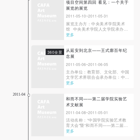
央美术学院美术馆协办单位：中国
项目空间第四回 看见：一个关于
艺术新闻网、红砖美术馆展览时
展览的展览
间：2011年6月10日-2011年6月30
2011-05-10~2011-05-31
日展览地点：中...
展览主办方：中央美术学院美术
馆 中央美术学院人文学院承办单
位：中央美术学院人文学院艺术管
更多
理系展览时间：2011年5月10
日-2011年5月31日开幕时间：
2011年5月10日15:00展览地点：
从延安到北京——王式廓百年纪
360全景
中央美术学院美术馆 二层半展厅
念展
随着中国艺术市场的繁荣发展，艺
2011-05-06~2011-06-05
术机构也在不断探索...
主办单位：教育部、文化部、中国
文学艺术界联合会承办单位：中央
美术学院、中国美术馆、中国美术
更多
家协会展览支持：北京邦文当代艺
术投资有限公司开幕：2011年5月
2011-04
6日11：00展期：2011年5月6
和而不同——第二届学院实验艺
日-2011年6月5日展览地点：中央
术文献展
美术学院美术馆 1层大厅、2A、
2011-04-08~2011-05-01
3A、3B、4F展厅展览...
活动名称：“中国学院实验艺术教
育大会”暨“和而不同——第二届学
院实验艺术文献展”展览名称：和
更多
而不同——第二届学院实验艺术文