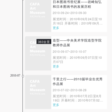
刘庆和、武艺 《“手头笔头”展序》
日本图画书世纪展——岩崎知弘
&n...
和日本图画书的发展历程
2010-09-24~2010-09-30
展览时间：2010年09月24日至10
月16日 开幕时间：2010年09月24
日14：00 展览地点：中央美术学
更多
院教学展厅 主办单位：中央美术
学院、日本财团法人岩崎知弘纪念
事业团 图画书，又名绘本，这一
造型——中央美术学院造型学院
360全景
词源于日本，指用图画说话的书
教师作品展
籍，近年来大量世界经典的图画...
2010-09-07~2010-10-07
展览时间：2010年09月07日至10
月07日
更多
2010-07
千里之行——2010届毕业生优秀
作品展
2010-07-02~2010-08-28
展览时间：2010年07月2日至8月
19日 开幕时间：2010年07月02日
14:00展览地点：中央美术学院美
更多
术馆主办单位：中央美术学院前