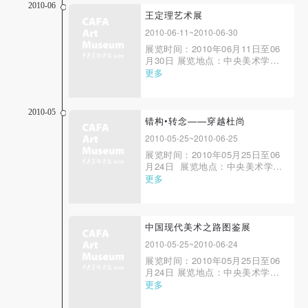
言 “千里之行——2010届毕业生
2010-06
优秀作品展”是中央美术学院“千里
王定理艺术展
之行”展览项目的第二回，是“千里
2010-06-11~2010-06-30
快捷登录
帐号密码登录
之行”策划理念的继续延伸和深
展览时间：2010年06月11日至06
入，是从其内涵和...
月30日 展览地点：中央美术学院
美术馆 开幕时间：2010年6月11
更多
日15:00 主办单位：中央美术学院
发送验证码
中国画学院、中央美术学院美术馆
手机号码
手机号码将作为您的登录账号
2010-05
错构•转念——穿越杜尚
2010-05-25~2010-06-25
展览时间：2010年05月25日至06
月24日 展览地点：中央美术学院
验证码
美术馆1F、3F 主办单位：中央美
更多
术学院 学术策划：徐冰 王璜
登录
生 策展人： 汪辉 展览统筹：杨
杰 吴鹏 &...
中国现代美术之路图鉴展
可使用雅昌艺术网会员账户登录
2010-05-25~2010-06-24
展览时间：2010年05月25日至06
月24日 展览地点：中央美术学院
美术馆4F 主办单位：中央美术学
更多
院