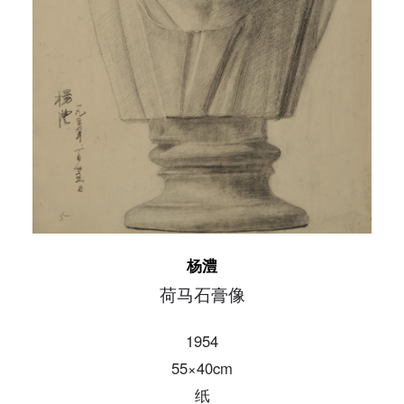
发送验证码
手机号码
手机号码将作为您的登录账号
验证码
登录
可使用雅昌艺术网会员账户登录
杨澧
荷马石膏像
1954
55×40cm
纸