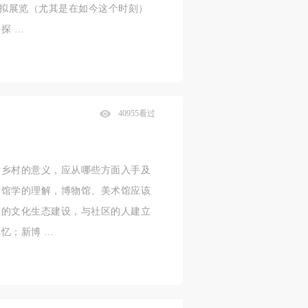
虚拟展览（尤其是在如今这个时刻）
探 …
40955看过
对乡村的意义，应从哪些方面入手及
术馆学的理解，博物馆、美术馆应该
区的文化生态建设，与社区的人建立
忆；新博 …