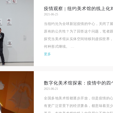
验证码
疫情观察 | 纽约美术馆的线上
2021-06-25
登录
当纽约沦为全球新冠疫情的中心，关闭了
原有的公共性？为了回答这个问题，笔者
可使用雅昌艺术网会员账户登录
探究当美术馆从实体空间转移到虚拟世界
何种形式继续。 …
更多
数字化美术馆探索：疫情中的四
2021-06-21
全国多地美术馆都逐步开放，但是疫情的
有更广泛背景下的经济萧条，都意味着至