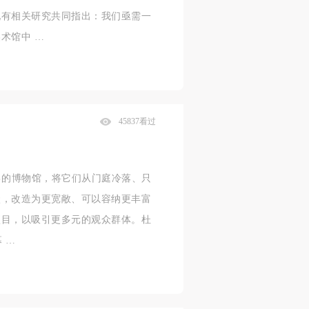
现有相关研究共同指出：我们亟需一
术馆中 …
45837看过
己的博物馆，将它们从门庭冷落、只
状，改造为更宽敞、可以容纳更丰富
项目，以吸引更多元的观众群体。杜
 …