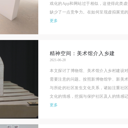
戏化的App和网站过于相似，这使得此类
缺少了一点竞争力。在如何呈现虚拟展览的
更多
精神空间：美术馆介入乡建
2021-06-28
本文探讨了博物馆、美术馆介入乡村建设
需要注意的问题。按照新博物馆学、新美
快捷登录
帐号密码登录
与所处的社区发生文化关系，诸如注重社
文化的情感，挖掘与保护社区及人的情感记
更多
手机号码
发送验证码
手机号码将作为您的登录账号