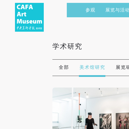
参观
展览与活
当前展览
艺术家&典藏
CAFAM 讲座
会员
展览预告
学术研究
CAFAM 课程
企业赞助
学术研究
展览回顾
艺术出版
CAFAM 体验
捐赠
数字美术馆
志愿者
全部
美术馆研究
展览
资讯
合作伙伴
举办活动