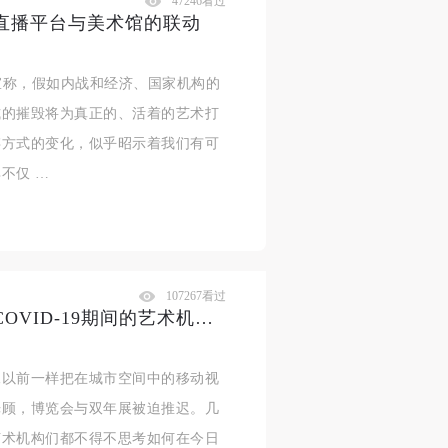
47246看过
直播平台与美术馆的联动
中宣称，假如内战和经济、国家机构的
式的摧毁将为真正的、活着的艺术打
存方式的变化，似乎昭示着我们有可
不仅 …
107267看过
戒断，应激，文化断层？——从COVID-19期间的艺术机构网络实践谈起
像以前一样把在城市空间中的移动视
光顾，博览会与双年展被迫推迟。几
艺术机构们都不得不思考如何在今日