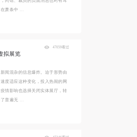
际，闭馆、裁员的负面消息也时有耳
在萧条中 …
47059看过
虚拟展览
假新闻混杂的信息爆炸。迫于形势由
的速度适应这种变化，投入热闹的网
受疫情影响也选择关闭实体展厅，转
了普遍无 …