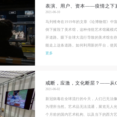
表演、用户、资本——疫情之下
2021-06-10
马列维奇在1919年的文章《论博物馆》
倒下摧毁了美术馆，这种传统艺术馆藏模
开道路。眼下全球大流行导致的美术馆生
能走上这条道路。如何利用新的平台，使其
更多
2021-06-02
新冠病毒在全球流行的今天，人们已无法
为理所当然。艺术品无法流通，展览无人
个月前的国内艺术机构、以及当下的西方