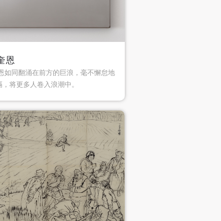
奎恩
奎恩如同翻涌在前方的巨浪，毫不懈怠地
隔，将更多人卷入浪潮中。