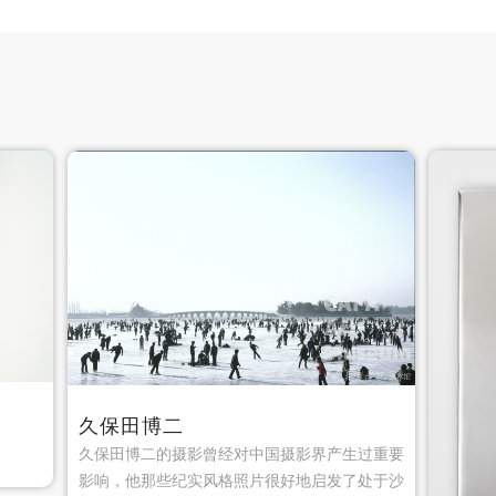
久保田博二
久保田博二的摄影曾经对中国摄影界产生过重要
影响，他那些纪实风格照片很好地启发了处于沙