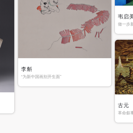
韦启
做一步
李斛
“为新中国画别开生面”
古元
革命叙