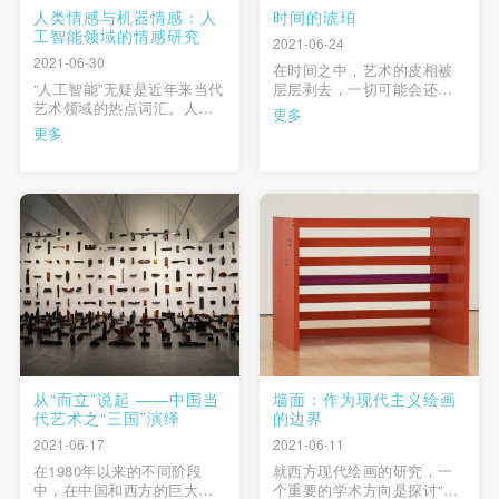
人类情感与机器情感：人
时间的琥珀
工智能领域的情感研究
2021-06-24
2021-06-30
在时间之中，艺术的皮相被
“人工智能”无疑是近年来当代
层层剥去，一切可能会还原
艺术领域的热点词汇。人工
为本质。就如同福克纳在
更多
智能的意识、直觉、情感问
《喧哗与骚动》中所言：“不
更多
题尤其引起了艺术家们的注
把心力全部用在征服时间
意，许多艺术家的作品都针
上，因为时间反正是征服不
对这一话题进行了探讨。人
了的”——正是对时间线性前
工智能是否拥有人类的情感
进的洪流的不可抗拒、不可
特征？人工智能的情感是否
触碰成为了艺术家“重构”这一
等同于人类一贯定义的情
命题的内驱力：即使人们时
感？本文试图走出人类中心
刻感受 …
主义的观 …
从“而立”说起 ——中国当
墙面：作为现代主义绘画
代艺术之“三国”演绎
的边界
2021-06-17
2021-06-11
在1980年以来的不同阶段
就西方现代绘画的研究，一
中，在中国和西方的巨大差
个重要的学术方向是探讨“现