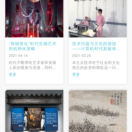
分，对博萨德对武汉会战的
较少而已。当遭遇无意义的
照片和报道进行了梳理，除
刺点和多义性形象之时，符
…
号学就变 …
“再物质化”时代生物艺术
技术问题与文化的侵蚀
的机构化策略
——计算机时代新媒体艺
术的表征
2021-04-14
2021-03-25
时代不断带给艺术家和策展
本文从技术对于社会和文化
人新的视角与灵感，同时也
形态的改变和塑造这一问题
抛出新的难题。美术馆在打
入手，探讨了当代新媒体艺
更多
更多
破传统，解决数字时代赋予
术的表征及相关问题。本文
的数字化展览、数字化公教
第一部分通过讨论麦克卢汉
项目、数字化观众信息、数
和波斯曼等学者的相关理
字化文献、数字化藏品一系
论，清理了新技术对于社会
列任务之后，又进入了新一
文化形态可能带来的塑造问
轮的转向。“再物质
题；在此基础上，本文第二
化”（Rematerialization …
部分探讨了计算机时代新媒
体艺术发展的 …