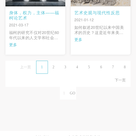
身体，权力，主体——福
艺术史观与现代性反思
柯论艺术
2021-01-12
2021-03-17
如何叙述20世纪以来中国美
福柯的研究不仅对20世纪60
术的历史？这是近年来美术
年代以来的人文学和社会科
史学界关注的问题之一。本
更多
学贡献巨大，而且在艺术上
文探究了在这个问题的背
更多
也产生了深刻影响。他最著
后，艺术史观与现代性话语
名的艺术论述是关于委拉斯
的内在关系。从内与外的交
贵兹的《宫娥》和马格利特
互视角分析指出，现代性的
的《这不是一只烟斗》。另
反思首先意味着反省我们既
上一页
1
2
3
4
5
6
7
8
外，他还在《疯癫与文明》
有的艺术史观里潜在的西方
《规训与惩罚》等主要著作
中心主义。本文就中国美术
中运用艺术作品来阐释时代
现代主体的 …
下一页
的变革 …