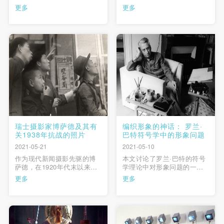
距中，这些艺术翘楚总能“以
代主义绘画”的发展逻辑及其
更多
更多
自己的血来焊接时代断裂的
艺术史叙事话语。在美国批
脊骨”（阿甘本），在二者之
评家格林伯格看来，一部西
间的鸿沟架起桥梁，为后来
方现代主义的绘画史，就是
者提供继续前进的道路，推
现代绘画逐渐分化，回归二
动中国当代艺术发展的进
维平面，回归媒介，回归艺
程，直至逐渐拉平二者的差
术本体，走向纯粹的历史。
快捷登录
帐号密码登录
距，让中国当代艺术在国际
然而，如果现代主义绘画遵
艺坛占 …
从“自 …
发送验证码
手机号码
手机号码将作为您的登录账号
瑞士摄影家博萨德及其有
编织形象的神话： 罗兰·
关1938年抗战的照片
巴特符号学中的形象问题
2021-05-21
2021-05-10
验证码
作为现代新闻摄影先驱的博
本文讨论了罗兰·巴特的符号
萨德，在1920年代末以来，
学理论中对形象问题的一系
登录
以其来自亚洲的报道，在德
列探索。他把语言学作为研
更多
更多
语世界赢得了数以百万计的
究形象的唯一方式，其结果
读者。自1931年博萨德开始
是研究的对象并非形象而是
可使用雅昌艺术网会员账户登录
专注于报道中国。1938年他
形象的描述或语言。他提出
在武汉全面报道了中国抗战
的无编码形象貌似触及了纯
的情况。本文分为十个部
形象，但其实只是语言参与