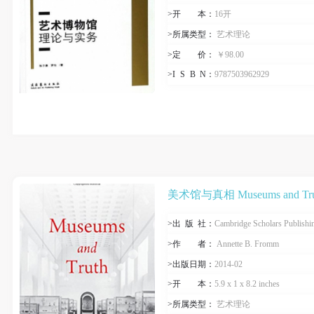
>开
本
：
16开
>所属类型：
艺术理论
>定
价
：
￥98.00
>I
S
B
N
：
9787503962929
美术馆与真相 Museums and Tru
>出
版
社：
Cambridge Scholars Publishi
>作
者
：
Annette B. Fromm
>出版日期：
2014-02
>开
本
：
5.9 x 1 x 8.2 inches
>所属类型：
艺术理论