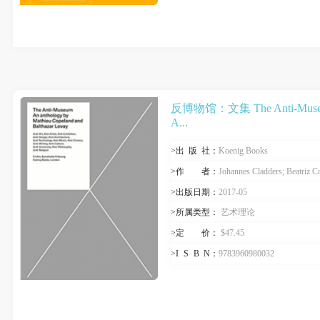
快捷登录
帐号密码登录
发送验证码
手机号码
反博物馆：文集 The Anti-Muse
手机号码将作为您的登录账号
A...
>出
版
社：
Koenig Books
>作
者
：
Johannes Cladders; Beatriz Colombian; Henry Flynt; Kenneth Goldsmith; Robert Morris
验证码
>出版日期：
2017-05
登录
>所属类型：
艺术理论
>定
价
：
$47.45
可使用雅昌艺术网会员账户登录
>I
S
B
N
：
9783960980032