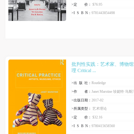
>定
价
：
$76.95
>I
S
B
N
：
9781443854498
批判性实践：艺术家、博物馆
理 Critical ...
>出
版
社：
Routledge
>作
者
：
Janet Marstine 珍妮特·马斯
>出版日期：
2017-02
>所属类型：
艺术理论
>定
价
：
$32.16
>I
S
B
N
：
9780415658560