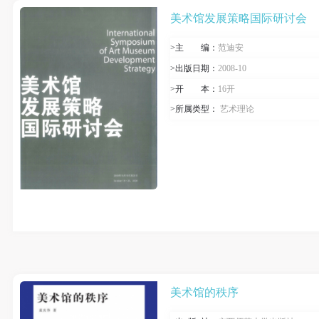
美术馆发展策略国际研讨会
>主
编
：
范迪安
>出版日期：
2008-10
>开
本
：
16开
>所属类型：
艺术理论
美术馆的秩序