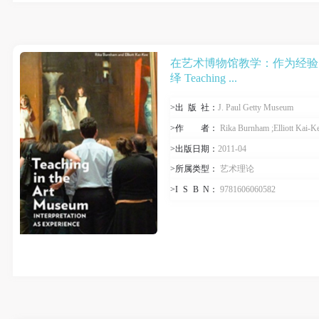
在艺术博物馆教学：作为经验
绎 Teaching ...
>出
版
社：
J. Paul Getty Museum
>作
者
：
Rika Burnham ;Elliott Kai-K
>出版日期：
2011-04
>所属类型：
艺术理论
>I
S
B
N
：
9781606060582