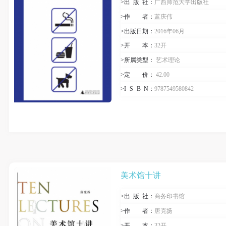
>出
版
社：
广西师范大学出版社
>作
者
：
蓝庆伟
>出版日期：
2016年06月
>开
本
：
32开
>所属类型：
艺术理论
>定
价
：
42.00
>I
S
B
N
：
9787549580842
美术馆十讲
>出
版
社：
商务印书馆
>作
者
：
唐克扬
>开
本
：
32开