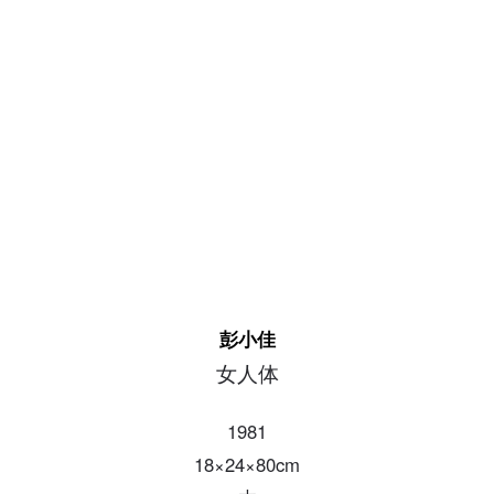
发送验证码
手机号码
手机号码将作为您的登录账号
验证码
登录
可使用雅昌艺术网会员账户登录
彭小佳
女人体
1981
18×24×80cm