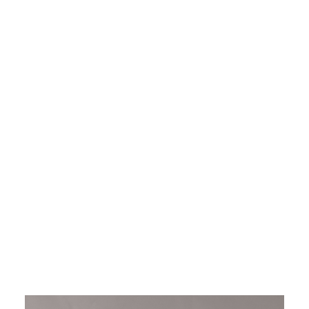
快捷登录
帐号密码登录
发送验证码
手机号码
手机号码将作为您的登录账号
验证码
登录
可使用雅昌艺术网会员账户登录