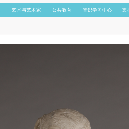
动
艺术与艺术家
公共教育
智识学习中心
支