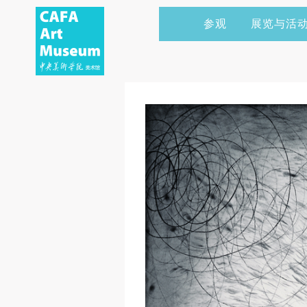
参观
展览与活
当前展览
艺术家&典藏
CAFAM 讲座
会员
展览预告
学术研究
CAFAM 课程
企业赞助
展览回顾
艺术出版
CAFAM 体验
捐赠
数字美术馆
志愿者
资讯
合作伙伴
举办活动