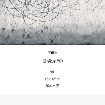
可使用雅昌艺术网会员账户登录
王璜生
游•象系列9
2011
123×125cm
纸本水墨