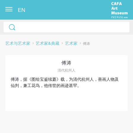
EN
艺术与艺术家
艺术家&典藏
艺术家
傅涛
傅涛
清代杭州人
傅涛，据《图绘宝鉴续纂》载，为清代杭州人，善画人物及
仙判，兼工花鸟，他传世的画迹甚罕。
快捷登录
帐号密码登录
发送验证码
手机号码
手机号码将作为您的登录账号