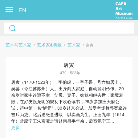
EN
艺术与艺术家
艺术家&典藏
艺术家
唐寅
唐寅
1470-1523年
唐寅（1470-1523年），字伯虎，一字子畏，号六如居士，
吴县（今江苏苏州）人。出身商人家庭，自幼聪明伶俐。20
快捷登录
帐号密码登录
余岁时家中连遭不幸，父母、妻子、妹妹相继去世，家境衰
败，在好友祝允明的规劝下收心读书，29岁参加应天府公
试，得中第一名“解元”，30岁赴京会试，却受考场舞弊案牵连
被斥为吏。此后遂绝意进取，以卖画为生。正德九年（1514
发送验证码
年）曾应宁王朱宸濠之请赴南昌半年余，后察觉宁王...
手机号码
更多
手机号码将作为您的登录账号