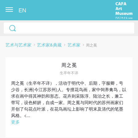
EN
艺术与艺术家
艺术家&典藏
艺术家
周之冕
周之冕
生卒年不详
周之冕（生卒年不详），活动于明代中、后期，字服卿，号
少谷，长洲(今江苏苏州)人。专擅花鸟画，家中饲养禽鸟，以
快捷登录
帐号密码登录
求在画中得其神韵和形态。花卉则采陈淳、陆治之长，兼工
带写，设色鲜妍，自成一家。周之冕与同时代的苏州画家们
开创了勾花点叶派，在花鸟画坛上影响了明末及清代的笔墨
风格。<...
发送验证码
更多
手机号码
手机号码将作为您的登录账号