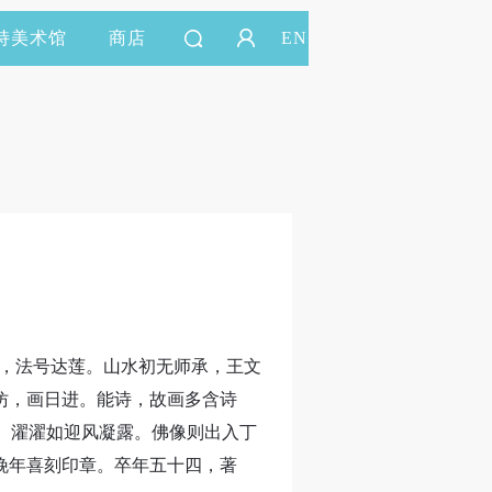
持美术馆
商店
EN
门后，法号达莲。山水初无师承，王文
仿，画日进。能诗，故画多含诗
。濯濯如迎风凝露。佛像则出入丁
晚年喜刻印章。卒年五十四，著