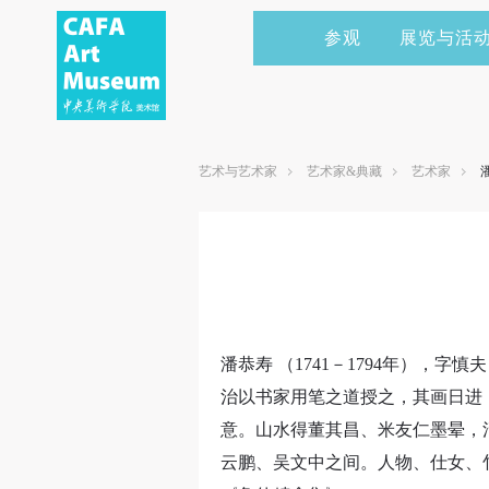
参观
展览与活
当前展览
艺术家&典藏
CAFAM 讲座
会员
展览预告
学术研究
CAFAM 课程
企业赞助
艺术与艺术家
艺术家&典藏
艺术家
展览回顾
艺术出版
CAFAM 体验
捐赠
数字美术馆
志愿者
资讯
合作伙伴
举办活动
潘恭寿 （1741－1794年）
治以书家用笔之道授之，其画日进
意。山水得董其昌、米友仁墨晕，
云鹏、吴文中之间。人物、仕女、