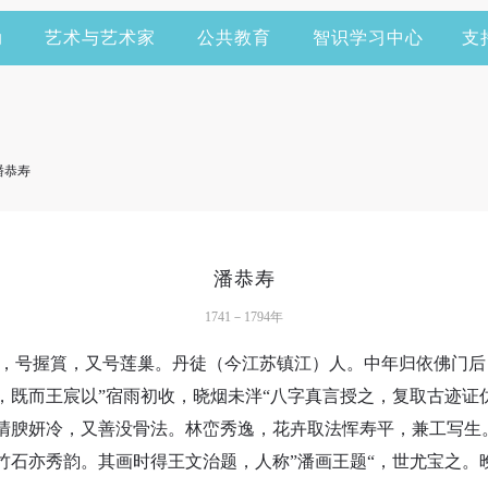
动
艺术与艺术家
公共教育
智识学习中心
支
潘恭寿
潘恭寿
1741－1794年
，字慎夫，号握篔，又号莲巢。丹徒（今江苏镇江）人。中年归依佛
，既而王宸以”宿雨初收，晓烟未泮“八字真言授之，复取古迹证
快捷登录
帐号密码登录
清腴妍冷，又善没骨法。林峦秀逸，花卉取法恽寿平，兼工写生
竹石亦秀韵。其画时得王文治题，人称”潘画王题“，世尤宝之。
手机号码
发送验证码