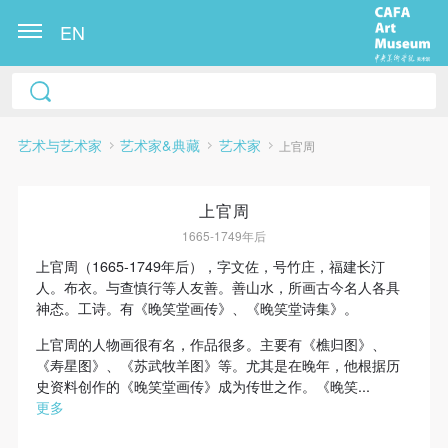
EN
艺术与艺术家
艺术家&典藏
艺术家
上官周
上官周
1665-1749年后
上官周（1665-1749年后），字文佐，号竹庄，福建长汀
人。布衣。与查慎行等人友善。善山水，所画古今名人各具
快捷登录
帐号密码登录
神态。工诗。有《晚笑堂画传》、《晚笑堂诗集》。
上官周的人物画很有名，作品很多。主要有《樵归图》、
《寿星图》、《苏武牧羊图》等。尤其是在晚年，他根据历
发送验证码
史资料创作的《晚笑堂画传》成为传世之作。《晚笑...
手机号码
更多
手机号码将作为您的登录账号