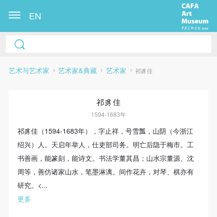
EN
艺术与艺术家
艺术家&典藏
艺术家
祁豸佳
祁豸佳
1594-1683年
祁豸佳（1594-1683年），字止祥，号雪瓢，山阴（今浙江
绍兴）人。天启年举人，仕吏部司务。明亡后隐于梅市。工
快捷登录
帐号密码登录
书善画，能篆刻，能诗文。书法学董其昌；山水宗董源、沈
周等，善仿诸家山水，笔墨淋漓。间作花卉，对琴、棋亦有
发送验证码
研究。<...
手机号码
更多
手机号码将作为您的登录账号