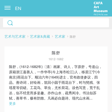
EN
艺术与艺术家
艺术家&典藏
艺术家
陈舒
陈舒
1612-1682
陈舒，(1612-1682年)〔清〕画家、诗人，字原舒，号道山，
原籍浙江嘉善人，一作华亭(今上海市松江)人，移居江宁(今
快捷登录
帐号密码登录
南京)雨花台下。顺治六年(1649)进士，官布政使参议，四
品。善诗词，好绘画，筑回小园于雨花台下，时与髡残、张
瑶星等切磋。工花鸟、草虫，尤长荷花。设色写意，荒干乱
丛，似不经意而多姿趣。亦作山水，疏秀闲冷。书法似苏
发送验证码
轼，善草书，极有韵致。凡画必自题诗。现代山水画...
手机号码
更多
手机号码将作为您的登录账号