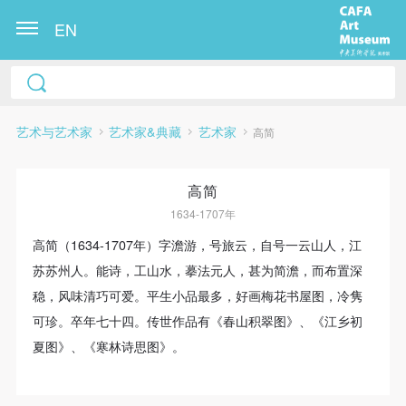
EN
艺术与艺术家
艺术家&典藏
艺术家
高简
高简
1634-1707年
高简（1634-1707年）字澹游，号旅云，自号一云山人，江
苏苏州人。能诗，工山水，摹法元人，甚为简澹，而布置深
快捷登录
帐号密码登录
稳，风味清巧可爱。平生小品最多，好画梅花书屋图，冷隽
可珍。卒年七十四。传世作品有《春山积翠图》、《江乡初
发送验证码
夏图》、《寒林诗思图》。
手机号码
手机号码将作为您的登录账号