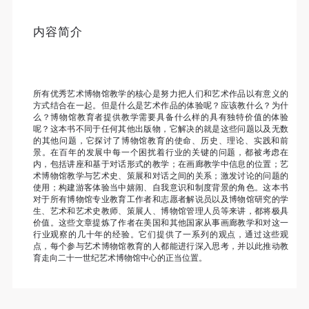
个重要而美的分享。 冷风起，冬意浓！ 这个冬日的
发送验证码
手机号码
北京刻意显得不那么的温暖，不禁想逃离这荒凉几
内容简介
手机号码将作为您的登录账号
日，寻一处刺眼的阳光，重新洗礼那或许已经麻木的
感官。 选择去吴哥，因为太想亲自去感受一下这世界
上最重要的文明古迹，它将中国长城的雄伟、泰姬陵
验证码
所有优秀艺术博物馆教学的核心是努力把人们和艺术作品以有意义的
的细致繁复和金字塔的对称之美全部完美的融为一
方式结合在一起。但是什么是艺术作品的体验呢？应该教什么？为什
登录
么？博物馆教育者提供教学需要具备什么样的具有独特价值的体验
体。唯有置身于吴哥王城，在“高棉微笑”的注视下，
呢？这本书不同于任何其他出版物，它解决的就是这些问题以及无数
去凝望这曾经充满战乱、杀戮，到现今的和平和安
的其他问题，它探讨了博物馆教育的使命、历史、理论、实践和前
可使用雅昌艺术网会员账户登录
景。在百年的发展中每一个困扰着行业的关键的问题，都被考虑在
详。仿佛瞬间被抽离出这世间之外，画面被定格静止
内，包括讲座和基于对话形式的教学；在画廊教学中信息的位置；艺
了一般，转过身即是微笑。 版权归作者所有，任何形
术博物馆教学与艺术史、策展和对话之间的关系；激发讨论的问题的
使用；构建游客体验当中嬉闹、自我意识和制度背景的角色。这本书
式转载请联系作者。 关于吴哥，我想大约是我不必多
对于所有博物馆专业教育工作者和志愿者解说员以及博物馆研究的学
生、艺术和艺术史教师、策展人、博物馆管理人员等来讲，都将极具
费口舌去解释每一处寺院的由来和历史，每一个来到
价值。这些文章提炼了作者在美国和其他国家从事画廊教学和对这一
这里的人，多数都会花上个三五日去感受吴哥雄伟壮
行业观察的几十年的经验。它们提供了一系列的观点，通过这些观
点，每个参与艺术博物馆教育的人都能进行深入思考，并以此推动教
观的寺院建筑群。 这里捡几个重要而美的分享。 冷
育走向二十一世纪艺术博物馆中心的正当位置。
风起，冬意浓！ 这个冬日的北京刻意显得不那么的温
暖，不禁想逃离这荒凉几日，寻一处刺眼的阳光，重