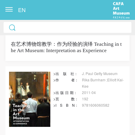
EN
冷风起，冬意浓！ 这个冬日的北京刻意显得不那么的
温暖，不禁想逃离这荒凉几日，寻一处刺眼的阳光，
重新洗礼那或许已经麻木的感官。 选择去吴哥，因为
在艺术博物馆教学：作为经验的演绎 Teaching in t
he Art Museum: Interpretation as Experience
太想亲自去感受一下这世界上最重要的文明古迹，它
将中国长城的雄伟、泰姬陵的细致繁复和金字塔的对
称之美全部完美的融为一体。唯有置身于吴哥王城，
>出
版
社：
J. Paul Getty Museum
在“高棉微笑”的注视下，去凝望这曾经充满战乱、杀
>作
者
：
Rika Burnham ;Elliott Kai-
戮，到现今的和平和安详。仿佛瞬间被抽离出这世间
Kee
>出
版
日
期
：
2011-04
之外，画面被定格静止了一般，转过身即是微笑。 版
>页
数
：
192
权归作者所有，任何形式转载请联系作者。 关于吴
>I
S
B
N
：
9781606060582
哥，我想大约是我不必多费口舌去解释每一处寺院的
快捷登录
帐号密码登录
由来和历史，每一个来到这里的人，多数都会花上个
三五日去感受吴哥雄伟壮观的寺院建筑群。 这里捡几