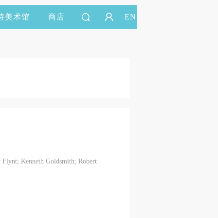
持美术馆
商店
EN
y Flynt; Kenneth Goldsmith; Robert