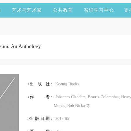
动
艺术与艺术家
公共教育
智识学习中心
支
: An Anthology
>出
版
社：
Koenig Books
>作
者
：
Johannes Cladders; Beatriz Colombian; Henr
Morris; Bob Nickas等
>出
版
日
期
：
2017-05