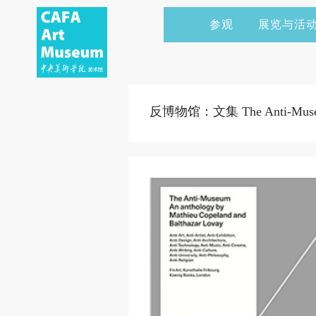
参观
展览与活
当前展览
艺术家&典藏
CAFAM 讲座
会员
展览预告
学术研究
CAFAM 课程
企业赞助
反博物馆：文集 The Anti-Museum
展览回顾
艺术出版
CAFAM 体验
捐赠
数字美术馆
志愿者
资讯
合作伙伴
举办活动