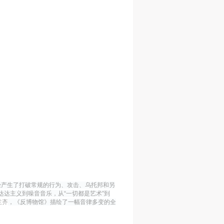
荒
的
置
到现
，
哥，
这
捡
么的
麻
经产生了打破常规的行为、攻击、乌托邦和另
达达主义到噪音音乐，从
“
一切都是艺术
”
到
古
兰齐
，《反博物馆》描绘了一幅音律多变的全
美