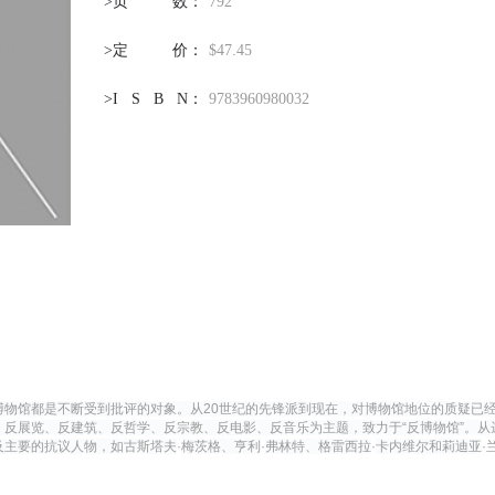
>页
数
：
792
快捷登录
帐号密码登录
>定
价
：
$47.45
冷风起，冬意浓！ 这个冬日的北京刻意显得不那么的温暖，不禁想逃离这
>I
S
B
N
：
9783960980032
手机号码
发送验证码
凉几日，寻一处刺眼的阳光，重新洗礼那或许已经麻木的感官。 选择去吴
哥，因为太想亲自去感受一下这世界上最重要的文明古迹，它将中国长城
手机号码将作为您的登录账号
雄伟、泰姬陵的细致繁复和金字塔的对称之美全部完美的融为一体。唯有
验证码
身于吴哥王城，在“高棉微笑”的注视下，去凝望这曾经充满战乱、杀戮，
今的和平和安详。仿佛瞬间被抽离出这世间之外，画面被定格静止了一般
转过身即是微笑。 版权归作者所有，任何形式转载请联系作者。 关于吴
登录
我想大约是我不必多费口舌去解释每一处寺院的由来和历史，每一个来到
可使用雅昌艺术网会员账户登录
里的人，多数都会花上个三五日去感受吴哥雄伟壮观的寺院建筑群。 这里
几个重要而美的分享。 冷风起，冬意浓！ 这个冬日的北京刻意显得不那
温暖，不禁想逃离这荒凉几日，寻一处刺眼的阳光，重新洗礼那或许已经
博物馆都是不断受到批评的对象。从
20
世纪的先锋派到现在，对博物馆地位的质疑已
、反展览、反建筑、反哲学、反宗教、反电影、反音乐为主题，致力于
“
反博物馆
”
。从
木的感官。 选择去吴哥，因为太想亲自去感受一下这世界上最重要的文明
及主要的抗议人物，如古斯塔夫
·
梅茨格、亨利
·
弗林特、格雷西拉
·
卡内维尔和莉迪亚
·
迹，它将中国长城的雄伟、泰姬陵的细致繁复和金字塔的对称之美全部完