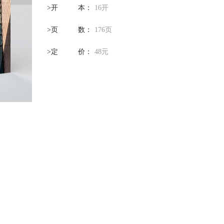
>开
本
：
16开
>页
数
：
176页
>定
价
：
48元