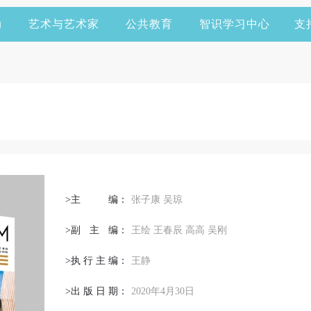
动
艺术与艺术家
公共教育
智识学习中心
支
>主
编
：
张子康 吴琼
>副
主
编：
王绘 王春辰 高高 吴刚
>执
行
主
编
：
王静
>出
版
日
期
：
2020年4月30日