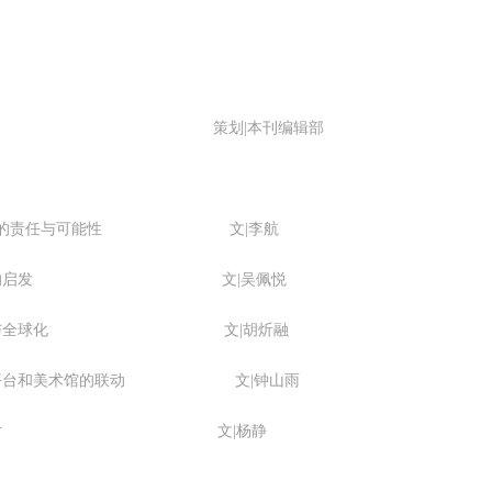
美术馆”观察 策划|本刊编辑部
间艺术机构的责任与可能性 文|李航
来艺术教育的启发 文|吴佩悦
网络展览与全球化 文|胡炘融
直播平台和美术馆的联动 文|钟山雨
情中的四个切片 文|杨静