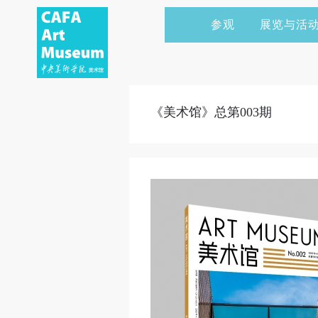
参观
展览与活
当前展览
艺术家&典藏
CAFAM 讲座
会员
展览预告
学术研究
CAFAM 课程
企业赞助
《美术馆》总第003期
展览回顾
艺术出版
CAFAM 体验
捐赠
数字美术馆
志愿者
资讯
合作伙伴
举办活动