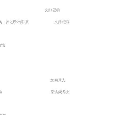
微笑。 版权归作者所有，任何形式转载请联系作者。 关于吴哥，我想大
 文|张亚萌
我不必多费口舌去解释每一处寺院的由来和历史，每一个来到这里的人，
奥，梦之设计师”展
文|朱纪蓉
数都会花上个三五日去感受吴哥雄伟壮观的寺院建筑群。 这里捡几个重要
美的分享。
物馆
馆的发展历程 文|葛秀支
博的使命与担当 采访|葛秀支