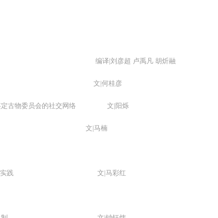
校美术馆 编译|刘彦超 卢禹凡 胡炘融
绘画的边界 文|何桂彦
所鉴定古物委员会的社交网络 文|阳烁
响 文|马楠
快捷登录
帐号密码登录
冷风起，冬意浓！ 这个冬日的北京刻意显得不那么的温暖，不禁想逃离这
”馆藏作品的实践 文|马彩红
手机号码
发送验证码
凉几日，寻一处刺眼的阳光，重新洗礼那或许已经麻木的感官。 选择去吴
哥，因为太想亲自去感受一下这世界上最重要的文明古迹，它将中国长城
手机号码将作为您的登录账号
雄伟、泰姬陵的细致繁复和金字塔的对称之美全部完美的融为一体。唯有
馆市场营销机制 文|钟钰炜