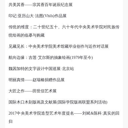
共美其香——宗其香百年诞辰纪念展
印记:亚历山大·法图(Vhils)作品展
传统的维度：二十世纪五十、六十年代中央美术学院对民族传
统绘画的临摹与购藏
见藏见长：中央美术学院美术馆藏毕业创作与近作对话展
航向边缘：吉莲·艾尔斯的抽象绘画(1979年至今)
魏因加特的文字设计中国巡展·北京站
明丽真情——赵瑞椿捐赠作品展
大匠之作——田世信艺术展
国际木口木刻版画及文献展(国际学院版画联盟系列活动)
2017中央美术学院造型艺术年度提名——刘斌&陈科:真实的回
归