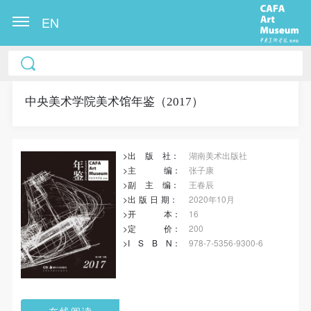
EN
冷风起，冬意浓！ 这个冬日的北京刻意显得不那么的
温暖，不禁想逃离这荒凉几日，寻一处刺眼的阳光，
重新洗礼那或许已经麻木的感官。 选择去吴哥，因为
中央美术学院美术馆年鉴（2017）
太想亲自去感受一下这世界上最重要的文明古迹，它
将中国长城的雄伟、泰姬陵的细致繁复和金字塔的对
>出
版
社：
湖南美术出版社
称之美全部完美的融为一体。唯有置身于吴哥王城，
>主
编
：
张子康
在“高棉微笑”的注视下，去凝望这曾经充满战乱、杀
>副
主
编：
王春辰
戮，到现今的和平和安详。仿佛瞬间被抽离出这世间
>出
版
日
期
：
2020年10月
>开
本
：
16
之外，画面被定格静止了一般，转过身即是微笑。 版
>定
价
：
200
权归作者所有，任何形式转载请联系作者。 关于吴
>I
S
B
N
：
978-7-5356-9300-6
哥，我想大约是我不必多费口舌去解释每一处寺院的
由来和历史，每一个来到这里的人，多数都会花上个
三五日去感受吴哥雄伟壮观的寺院建筑群。 这里捡几
在线阅读