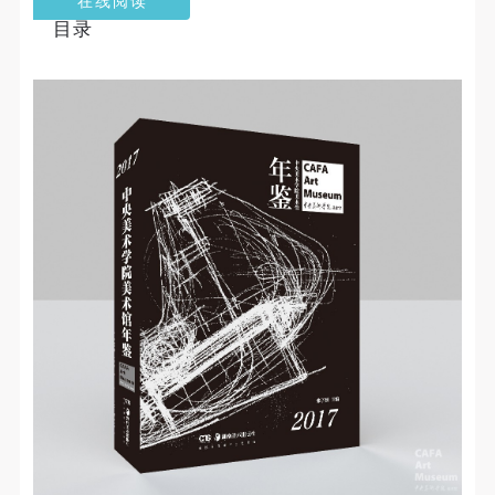
个重要而美的分享。 冷风起，冬意浓！ 这个冬日的
目录
北京刻意显得不那么的温暖，不禁想逃离这荒凉几
日，寻一处刺眼的阳光，重新洗礼那或许已经麻木的
感官。 选择去吴哥，因为太想亲自去感受一下这世界
上最重要的文明古迹，它将中国长城的雄伟、泰姬陵
的细致繁复和金字塔的对称之美全部完美的融为一
体。唯有置身于吴哥王城，在“高棉微笑”的注视下，
去凝望这曾经充满战乱、杀戮，到现今的和平和安
详。仿佛瞬间被抽离出这世间之外，画面被定格静止
了一般，转过身即是微笑。 版权归作者所有，任何形
式转载请联系作者。 关于吴哥，我想大约是我不必多
费口舌去解释每一处寺院的由来和历史，每一个来到
这里的人，多数都会花上个三五日去感受吴哥雄伟壮
观的寺院建筑群。 这里捡几个重要而美的分享。 冷
风起，冬意浓！ 这个冬日的北京刻意显得不那么的温
暖，不禁想逃离这荒凉几日，寻一处刺眼的阳光，重