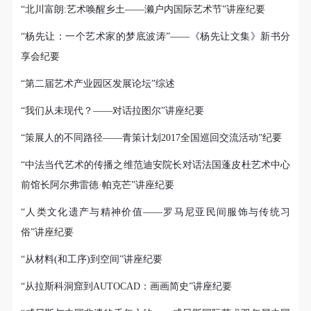
“北川富朗:艺术唤醒乡土——濑户内国际艺术节”讲座纪要
“杨先让：一个艺术家的梦底波涛”——《杨先让文集》新书分
享会纪要
“第二届艺术产业园区发展论坛”综述
“我们从未现代？——对话拉图尔”讲座纪要
“策展人的不同路径——青策计划2017全国巡回交流活动”纪要
“中法当代艺术的传播之维范迪安院长对话法国蓬皮杜艺术中心
前馆长阿尔弗雷德·帕克芒”讲座纪要
“人类文化遗产与精神价值——罗马尼亚民间服饰与传统习
俗”讲座纪要
“从材料(和工序)到空间”讲座纪要
“从拉斯科洞窟到AUTOCAD：画画简史”讲座纪要