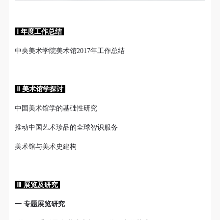
新洗礼那或许已经麻木的感官。 选择去吴哥，因为太
想亲自去感受一下这世界上最重要的文明古迹，它将
中国长城的雄伟、泰姬陵的细致繁复和金字塔的对称
Ⅰ 年度工作总结
之美全部完美的融为一体。唯有置身于吴哥王城，
中央美术学院美术馆2017年工作总结
在“高棉微笑”的注视下，去凝望这曾经充满战乱、杀
戮，到现今的和平和安详。仿佛瞬间被抽离出这世间
之外，画面被定格静止了一般，转过身即是微笑。 版
Ⅱ 美术馆学探讨
权归作者所有，任何形式转载请联系作者。 关于吴
中国美术馆学的基础性研究
哥，我想大约是我不必多费口舌去解释每一处寺院的
由来和历史，每一个来到这里的人，多数都会花上个
推动中国艺术珍品的全球智识服务
三五日去感受吴哥雄伟壮观的寺院建筑群。 这里捡几
美术馆与美术史建构
个重要而美的分享。 冷风起，冬意浓！ 这个冬日的
北京刻意显得不那么的温暖，不禁想逃离这荒凉几
日，寻一处刺眼的阳光，重新洗礼那或许已经麻木的
Ⅲ 展览及研究
感官。 选择去吴哥，因为太想亲自去感受一下这世界
一 专题展览研究
上最重要的文明古迹，它将中国长城的雄伟、泰姬陵