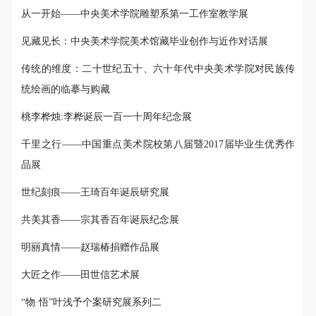
从一开始——中央美术学院雕塑系第一工作室教学展
见藏见长：中央美术学院美术馆藏毕业创作与近作对话展
传统的维度：二十世纪五十、六十年代中央美术学院对民族传
统绘画的临摹与购藏
桃李桦烛:李桦诞辰一百一十周年纪念展
千里之行——中国重点美术院校第八届暨2017届毕业生优秀作
品展
世纪刻痕——王琦百年诞辰研究展
共美其香——宗其香百年诞辰纪念展
明丽真情——赵瑞椿捐赠作品展
大匠之作——田世信艺术展
“物·悟”叶浅予个案研究展系列二