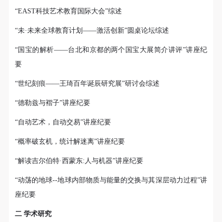
可使用雅昌艺术网会员账户登录
“EAST科技艺术教育国际大会”综述
“未·未来全球教育计划——激活创新”圆桌论坛综述
“国宝的解析——台北和京都的两个国宝大展简介讲评”讲座纪
要
“世纪刻痕——王琦百年诞辰研究展”研讨会综述
“德勒兹与褶子”讲座纪要
“自动艺术，自动交易”讲座纪要
“概率破玄机，统计解迷离”讲座纪要
“解读吉尔伯特·西蒙东:人与机器”讲座纪要
“动荡的地球--地球内部物质与能量的交换与其深层动力过程”讲
座纪要
二 学术研究