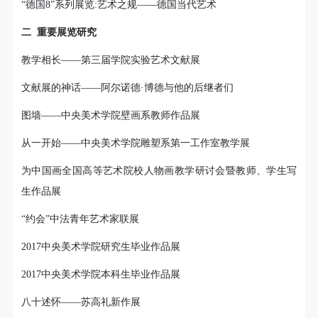
的细致繁复和金字塔的对称之美全部完美的融为一
“德国8”系列展览:艺术之规——德国当代艺术
体。唯有置身于吴哥王城，在“高棉微笑”的注视下，
二 重要展览研究
去凝望这曾经充满战乱、杀戮，到现今的和平和安
教学相长——第三届学院实验艺术文献展
详。仿佛瞬间被抽离出这世间之外，画面被定格静止
了一般，转过身即是微笑。 版权归作者所有，任何形
文献展的神话——阿尔诺德·博德与他的后继者们
式转载请联系作者。 关于吴哥，我想大约是我不必多
图墙——中央美术学院壁画系教师作品展
费口舌去解释每一处寺院的由来和历史，每一个来到
这里的人，多数都会花上个三五日去感受吴哥雄伟壮
从一开始——中央美术学院雕塑系第一工作室教学展
观的寺院建筑群。 这里捡几个重要而美的分享。
为中国画全国高等艺术院校人物画教学研讨会暨教师、学生写
生作品展
“约会”中法青年艺术家联展
2017中央美术学院研究生毕业作品展
2017中央美术学院本科生毕业作品展
八十述怀——苏高礼新作展