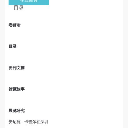
个重要而美的分享。 冷风起，冬意浓！ 这个冬日的
目录
北京刻意显得不那么的温暖，不禁想逃离这荒凉几
日，寻一处刺眼的阳光，重新洗礼那或许已经麻木的
卷首语
感官。 选择去吴哥，因为太想亲自去感受一下这世界
上最重要的文明古迹，它将中国长城的雄伟、泰姬陵
的细致繁复和金字塔的对称之美全部完美的融为一
目录
体。唯有置身于吴哥王城，在“高棉微笑”的注视下，
去凝望这曾经充满战乱、杀戮，到现今的和平和安
详。仿佛瞬间被抽离出这世间之外，画面被定格静止
要刊文摘
了一般，转过身即是微笑。 版权归作者所有，任何形
式转载请联系作者。 关于吴哥，我想大约是我不必多
费口舌去解释每一处寺院的由来和历史，每一个来到
馆藏故事
这里的人，多数都会花上个三五日去感受吴哥雄伟壮
观的寺院建筑群。 这里捡几个重要而美的分享。 冷
展览研究
风起，冬意浓！ 这个冬日的北京刻意显得不那么的温
暖，不禁想逃离这荒凉几日，寻一处刺眼的阳光，重
安尼施 · 卡普尔在深圳