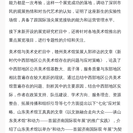
能力都是一次考验，这样一个展览成功的落地，调动了深圳市
民的观展热情和对当代艺术的认知，证明了这座新生的实验性
场馆，具备了跟国际顶尖展览接轨的能力和运营管理水平。
接下来新开设的展览研究栏目中，还将针对各地美术馆推出的
重点展览项目，进行专题性的介绍和关注。
美术馆与美术史栏目中，赣州美术馆策展人郭祥达的文章《新
时代中西部地区公共美术馆存在的问题与应对策略》，论及了
中西部地区公共美术馆基数大、底子薄，服务质量
与东部地区
相比普遍存在较大差距的现状。
通过总结中西部地区公共美术
馆普遍存在的问题、剖析其中的主要原因，结合中西部地区实
际，作者在政策支持、队伍建设、学术方向、服务理念、资源
整合、拓展传播和组织引导等七个方面提出以下“七化”应对策
略。山东美术馆王真真的文章《以文旅融合走向大众——谈山
东美术馆“和动力——首届济南国际双年展”的推广实践》，介
绍了山东美术馆以举办“和动力——首届济南国际双 年展”为契