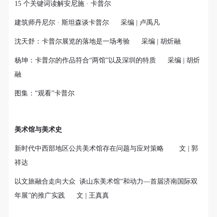
的细致繁复和金字塔的对称之美全部完美的融为一
15 个关键词读解安尼施 · 卡普尔
体。唯有置身于吴哥王城，在“高棉微笑”的注视下，
建筑师丹尼尔 · 斯坦森谈卡普尔 采编 | 卢禹凡
去凝望这曾经充满战乱、杀戮，到现今的和平和安
沈天舒：卡普尔展览的落地是一场考验 采编 | 胡炘融
详。仿佛瞬间被抽离出这世间之外，画面被定格静止
了一般，转过身即是微笑。 版权归作者所有，任何形
杨坤：卡普尔的作品符合“两馆”以及深圳的特质 采编 | 胡炘
式转载请联系作者。 关于吴哥，我想大约是我不必多
融
费口舌去解释每一处寺院的由来和历史，每一个来到
图集：“观看”卡普尔
这里的人，多数都会花上个三五日去感受吴哥雄伟壮
观的寺院建筑群。 这里捡几个重要而美的分享。
美术馆与美术史
新时代中西部地区公共美术馆存在问题与应对策略 文 | 郭
祥达
快捷登录
帐号密码登录
以文旅融合走向大众 谈山东美术馆“和动力—首届济南国际双
年展”的推广实践 文 | 王真真