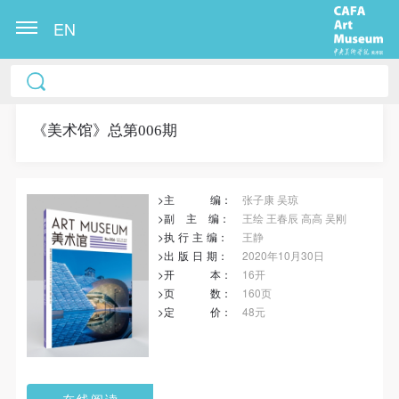
EN
冷风起，冬意浓！ 这个冬日的北京刻意显得不那么的
温暖，不禁想逃离这荒凉几日，寻一处刺眼的阳光，
重新洗礼那或许已经麻木的感官。 选择去吴哥，因为
《美术馆》总第006期
太想亲自去感受一下这世界上最重要的文明古迹，它
将中国长城的雄伟、泰姬陵的细致繁复和金字塔的对
>主
编
：
张子康 吴琼
称之美全部完美的融为一体。唯有置身于吴哥王城，
>副
主
编：
王绘 王春辰 高高 吴刚
在“高棉微笑”的注视下，去凝望这曾经充满战乱、杀
>执
行
主
编
：
王静
戮，到现今的和平和安详。仿佛瞬间被抽离出这世间
>出
版
日
期
：
2020年10月30日
>开
本
：
16开
之外，画面被定格静止了一般，转过身即是微笑。 版
>页
数
：
160页
权归作者所有，任何形式转载请联系作者。 关于吴
>定
价
：
48元
哥，我想大约是我不必多费口舌去解释每一处寺院的
由来和历史，每一个来到这里的人，多数都会花上个
三五日去感受吴哥雄伟壮观的寺院建筑群。 这里捡几
在线阅读