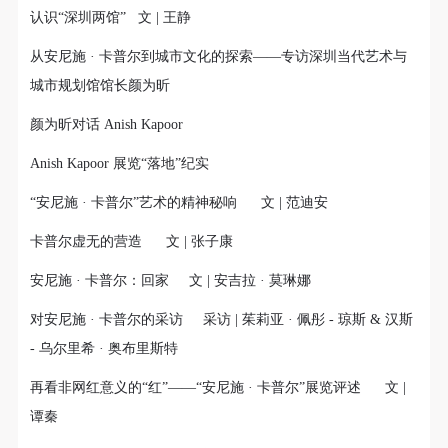
新洗礼那或许已经麻木的感官。 选择去吴哥，因为太
认识“深圳两馆” 文 | 王静
想亲自去感受一下这世界上最重要的文明古迹，它将
从安尼施 · 卡普尔到城市文化的探索——专访深圳当代艺术与
中国长城的雄伟、泰姬陵的细致繁复和金字塔的对称
城市规划馆馆长颜为昕
之美全部完美的融为一体。唯有置身于吴哥王城，
在“高棉微笑”的注视下，去凝望这曾经充满战乱、杀
颜为昕对话 Anish Kapoor
戮，到现今的和平和安详。仿佛瞬间被抽离出这世间
Anish Kapoor 展览“落地”纪实
之外，画面被定格静止了一般，转过身即是微笑。 版
权归作者所有，任何形式转载请联系作者。 关于吴
“安尼施 · 卡普尔”艺术的精神秘响 文 | 范迪安
哥，我想大约是我不必多费口舌去解释每一处寺院的
卡普尔虚无的营造 文 | 张子康
由来和历史，每一个来到这里的人，多数都会花上个
安尼施 · 卡普尔：回家 文 | 安吉拉 · 莫琳娜
三五日去感受吴哥雄伟壮观的寺院建筑群。 这里捡几
个重要而美的分享。 冷风起，冬意浓！ 这个冬日的
对安尼施 · 卡普尔的采访 采访 | 茱莉亚 · 佩彤 - 琼斯 & 汉斯
北京刻意显得不那么的温暖，不禁想逃离这荒凉几
- 乌尔里希 · 奥布里斯特
日，寻一处刺眼的阳光，重新洗礼那或许已经麻木的
再看非网红意义的“红”——“安尼施 · 卡普尔”展览评述 文 |
感官。 选择去吴哥，因为太想亲自去感受一下这世界
谭秦
上最重要的文明古迹，它将中国长城的雄伟、泰姬陵