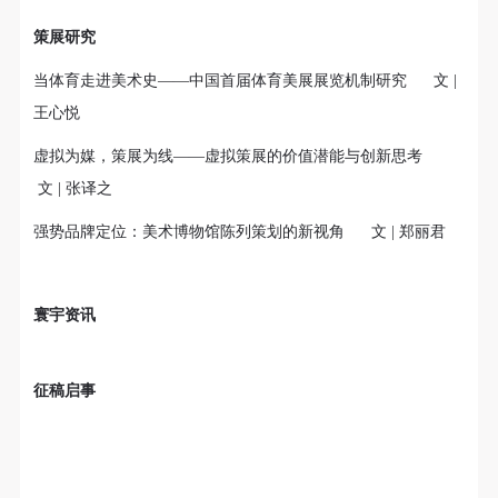
发送验证码
手机号码
策展研究
手机号码将作为您的登录账号
当体育走进美术史——中国首届体育美展展览机制研究 文 |
王心悦
验证码
虚拟为媒，策展为线——虚拟策展的价值潜能与创新思考
登录
文 | 张译之
强势品牌定位：美术博物馆陈列策划的新视角 文 | 郑丽君
可使用雅昌艺术网会员账户登录
寰宇资讯
征稿启事