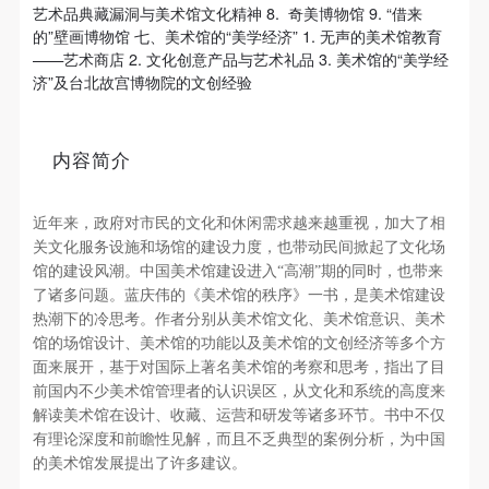
新洗礼那或许已经麻木的感官。 选择去吴哥，因为太
艺术品典藏漏洞与美术馆文化精神 8. 奇美博物馆 9. “借来
可使用雅昌艺术网会员账户登录
的”壁画博物馆 七、美术馆的“美学经济” 1. 无声的美术馆教育
想亲自去感受一下这世界上最重要的文明古迹，它将
——艺术商店 2. 文化创意产品与艺术礼品 3. 美术馆的“美学经
中国长城的雄伟、泰姬陵的细致繁复和金字塔的对称
济”及台北故宫博物院的文创经验
之美全部完美的融为一体。唯有置身于吴哥王城，
在“高棉微笑”的注视下，去凝望这曾经充满战乱、杀
内容简介
戮，到现今的和平和安详。仿佛瞬间被抽离出这世间
之外，画面被定格静止了一般，转过身即是微笑。 版
权归作者所有，任何形式转载请联系作者。 关于吴
近年来，政府对市民的文化和休闲需求越来越重视，加大了相
哥，我想大约是我不必多费口舌去解释每一处寺院的
关文化服务设施和场馆的建设力度，也带动民间掀起了文化场
馆的建设风潮。中国美术馆建设进入“高潮”期的同时，也带来
由来和历史，每一个来到这里的人，多数都会花上个
了诸多问题。蓝庆伟的《美术馆的秩序》一书，是美术馆建设
三五日去感受吴哥雄伟壮观的寺院建筑群。 这里捡几
热潮下的冷思考。作者分别从美术馆文化、美术馆意识、美术
个重要而美的分享。 冷风起，冬意浓！ 这个冬日的
馆的场馆设计、美术馆的功能以及美术馆的文创经济等多个方
面来展开，基于对国际上著名美术馆的考察和思考，指出了目
北京刻意显得不那么的温暖，不禁想逃离这荒凉几
前国内不少美术馆管理者的认识误区，从文化和系统的高度来
日，寻一处刺眼的阳光，重新洗礼那或许已经麻木的
解读美术馆在设计、收藏、运营和研发等诸多环节。书中不仅
感官。 选择去吴哥，因为太想亲自去感受一下这世界
有理论深度和前瞻性见解，而且不乏典型的案例分析，为中国
上最重要的文明古迹，它将中国长城的雄伟、泰姬陵
的美术馆发展提出了许多建议。