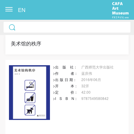
EN
冷风起，冬意浓！ 这个冬日的北京刻意显得不那么的
温暖，不禁想逃离这荒凉几日，寻一处刺眼的阳光，
重新洗礼那或许已经麻木的感官。 选择去吴哥，因为
美术馆的秩序
太想亲自去感受一下这世界上最重要的文明古迹，它
将中国长城的雄伟、泰姬陵的细致繁复和金字塔的对
>出
版
社：
广西师范大学出版社
称之美全部完美的融为一体。唯有置身于吴哥王城，
>作
者
：
蓝庆伟
在“高棉微笑”的注视下，去凝望这曾经充满战乱、杀
>出
版
日
期
：
2016年06月
戮，到现今的和平和安详。仿佛瞬间被抽离出这世间
>开
本
：
32开
>定
价
：
42.00
之外，画面被定格静止了一般，转过身即是微笑。 版
>I
S
B
N
：
9787549580842
权归作者所有，任何形式转载请联系作者。 关于吴
哥，我想大约是我不必多费口舌去解释每一处寺院的
由来和历史，每一个来到这里的人，多数都会花上个
三五日去感受吴哥雄伟壮观的寺院建筑群。 这里捡几