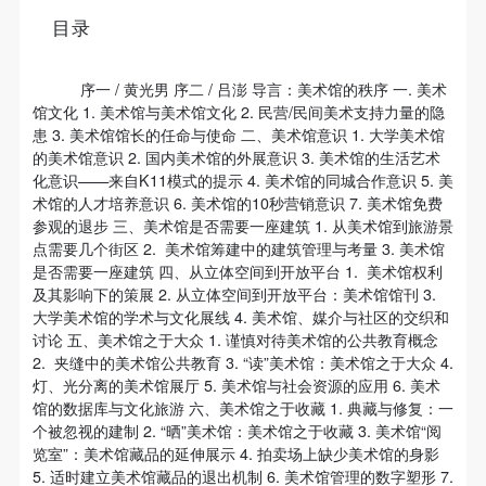
个重要而美的分享。 冷风起，冬意浓！ 这个冬日的
目录
北京刻意显得不那么的温暖，不禁想逃离这荒凉几
日，寻一处刺眼的阳光，重新洗礼那或许已经麻木的
序一 / 黄光男 序二 / 吕澎 导言：美术馆的秩序 一. 美术
感官。 选择去吴哥，因为太想亲自去感受一下这世界
馆文化 1. 美术馆与美术馆文化 2. 民营/民间美术支持力量的隐
上最重要的文明古迹，它将中国长城的雄伟、泰姬陵
患 3. 美术馆馆长的任命与使命 二、美术馆意识 1. 大学美术馆
的美术馆意识 2. 国内美术馆的外展意识 3. 美术馆的生活艺术
的细致繁复和金字塔的对称之美全部完美的融为一
化意识——来自K11模式的提示 4. 美术馆的同城合作意识 5. 美
体。唯有置身于吴哥王城，在“高棉微笑”的注视下，
快捷登录
帐号密码登录
术馆的人才培养意识 6. 美术馆的10秒营销意识 7. 美术馆免费
去凝望这曾经充满战乱、杀戮，到现今的和平和安
参观的退步 三、美术馆是否需要一座建筑 1. 从美术馆到旅游景
点需要几个街区 2. 美术馆筹建中的建筑管理与考量 3. 美术馆
详。仿佛瞬间被抽离出这世间之外，画面被定格静止
是否需要一座建筑 四、从立体空间到开放平台 1. 美术馆权利
了一般，转过身即是微笑。 版权归作者所有，任何形
发送验证码
及其影响下的策展 2. 从立体空间到开放平台：美术馆馆刊 3.
手机号码
式转载请联系作者。 关于吴哥，我想大约是我不必多
大学美术馆的学术与文化展线 4. 美术馆、媒介与社区的交织和
手机号码将作为您的登录账号
讨论 五、美术馆之于大众 1. 谨慎对待美术馆的公共教育概念
费口舌去解释每一处寺院的由来和历史，每一个来到
2. 夹缝中的美术馆公共教育 3. “读”美术馆：美术馆之于大众 4.
这里的人，多数都会花上个三五日去感受吴哥雄伟壮
灯、光分离的美术馆展厅 5. 美术馆与社会资源的应用 6. 美术
观的寺院建筑群。 这里捡几个重要而美的分享。 冷
馆的数据库与文化旅游 六、美术馆之于收藏 1. 典藏与修复：一
验证码
个被忽视的建制 2. “晒”美术馆：美术馆之于收藏 3. 美术馆“阅
风起，冬意浓！ 这个冬日的北京刻意显得不那么的温
览室”：美术馆藏品的延伸展示 4. 拍卖场上缺少美术馆的身影
登录
暖，不禁想逃离这荒凉几日，寻一处刺眼的阳光，重
5. 适时建立美术馆藏品的退出机制 6. 美术馆管理的数字塑形 7.