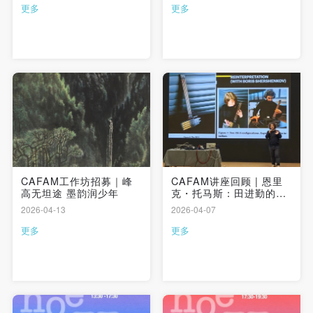
更多
更多
快捷登录
帐号密码登录
CAFAM工作坊招募｜峰
CAFAM讲座回顾 | 恩里
高无坦途 墨韵润少年
克・托马斯：田进勤的电
发送验证码
子乐器
2026-04-13
2026-04-07
手机号码
手机号码将作为您的登录账号
更多
更多
验证码