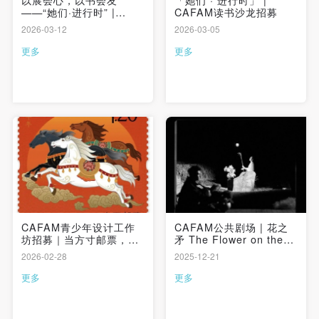
以展会心，以书会友
「她们 · 进行时」 |
——“她们·进行时” |
CAFAM读书沙龙招募
CAFAM读书沙龙回顾
2026-03-12
2026-03-05
更多
更多
CAFAM青少年设计工作
CAFAM公共剧场 | 花之
坊招募｜当方寸邮票，遇
矛 The Flower on the
见马年的想象力
Spear
2026-02-28
2025-12-21
更多
更多