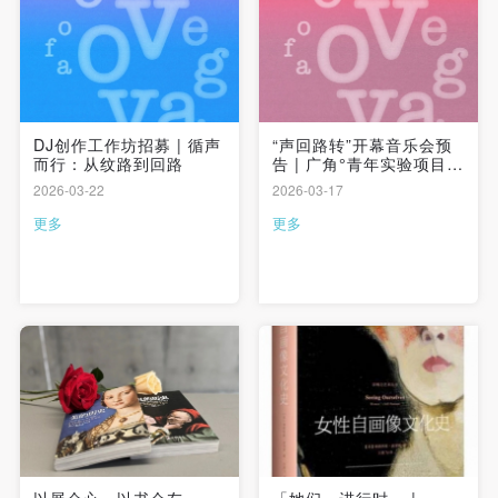
登录
可使用雅昌艺术网会员账户登录
DJ创作工作坊招募 | 循声
“声回路转”开幕音乐会预
而行：从纹路到回路
告 | 广角°青年实验项目空
间
2026-03-22
2026-03-17
更多
更多