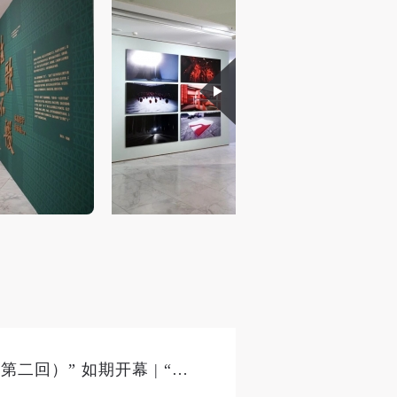
风
风
风
德
德
德
的
的
的
身
身
身
承
承
承
主
主
主
参
参
参
“弦歌不辍——央美教学传承展（第二回）” 如期开幕 | “一师一生”共庆重阳佳节