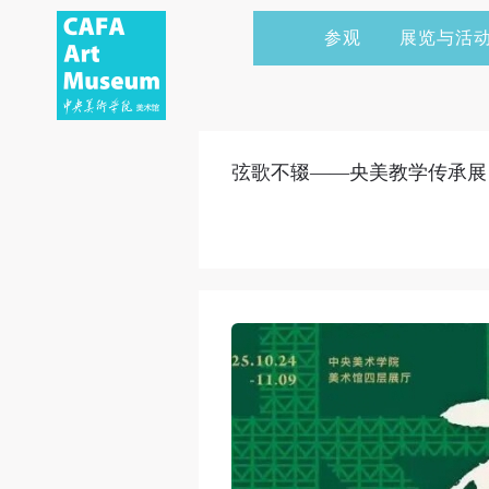
参观
展览与活
当前展览
艺术家&典藏
CAFAM 讲座
会员
展览预告
学术研究
CAFAM 课程
企业赞助
弦歌不辍——央美教学传承展
展览回顾
艺术出版
CAFAM 体验
捐赠
数字美术馆
志愿者
资讯
合作伙伴
举办活动