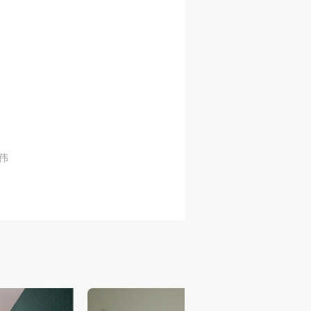
人
人
人
活
活
活
作
作
作
李伟
网
网
网
央
央
央
案
案
案
”规
”规
”规