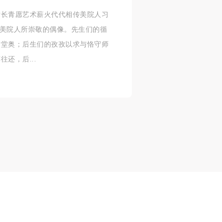
术长青愿艺术薪火代代相传美院人习
及
及
及
体美院人所崇敬的偶像。先生们的循
美
美
美
术堂奥；后生们的孜孜以求与恪守师
任
任
任
还，后...
据
据
据
济
济
济
进
进
进
施
施
施
活
活
活