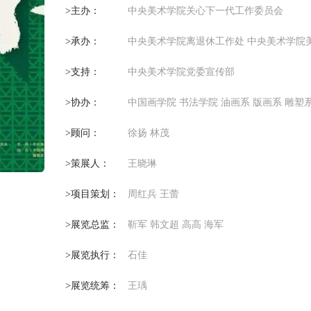
>主办：
中央美术学院关心下一代工作委员会
>承办：
中央美术学院离退休工作处 中央美术学院
>支持：
中央美术学院党委宣传部
>协办：
中国画学院 书法学院 油画系 版画系 雕塑
>顾问：
徐扬 林茂
>策展人：
王晓琳
>项目策划：
周红兵 王蕾
>展览总监：
靳军 韩文超 高高 海军
>展览执行：
石佳
>展览统筹：
王瑀