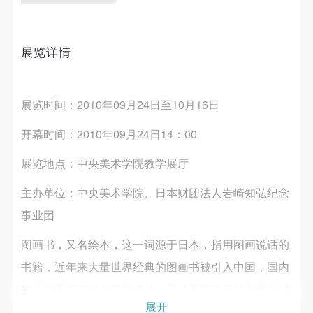
第一条
第一条
第一条
本次活动公平公正、自愿参加与退出、风险与责任自
本次活动公平公正、自愿参加与退出、风险与责任自
本次活动公平公正、自愿参加与退出、风险与责任自
发送验证码
手机号码
负的原则。但活动有风险，参加者应有必要的风险意
负的原则。但活动有风险，参加者应有必要的风险意
负的原则。但活动有风险，参加者应有必要的风险意
展览详情
手机号码将作为您的登录账号
识。
识。
识。
第二条
第二条
第二条
参加本次活动者必须遵守中华人民共和国的相关法
参加本次活动者必须遵守中华人民共和国的相关法
参加本次活动者必须遵守中华人民共和国的相关法
展览时间：2010年09月24日至10月16日
验证码
律、法规，必须遵循道德和社会公德规范，并应该具
律、法规，必须遵循道德和社会公德规范，并应该具
律、法规，必须遵循道德和社会公德规范，并应该具
开幕时间：2010年09月24日14：00
登录
备以人为本、团结友爱、互相帮助和助人为乐的良好
备以人为本、团结友爱、互相帮助和助人为乐的良好
备以人为本、团结友爱、互相帮助和助人为乐的良好
品质。
品质。
品质。
展览地点：中央美术学院教学展厅
可使用雅昌艺术网会员账户登录
第三条
第三条
第三条
主办单位：中央美术学院、日本财团法人岩崎知弘纪念
参加本次活动人员应该是成年人（具有完全民事行为
参加本次活动人员应该是成年人（具有完全民事行为
参加本次活动人员应该是成年人（具有完全民事行为
事业团
能力的人，18周岁以上）未成年人必须在成年人的陪
能力的人，18周岁以上）未成年人必须在成年人的陪
能力的人，18周岁以上）未成年人必须在成年人的陪
同下参观。
同下参观。
同下参观。
图画书，又名绘本，这一词源于日本，指用图画说话的
第四条
第四条
第四条
书籍，近年来大量世界经典的图画书被引入中国，国内
参加活动者在此次活动期间的人身安全责任自负。鼓
参加活动者在此次活动期间的人身安全责任自负。鼓
参加活动者在此次活动期间的人身安全责任自负。鼓
的原创图画书也在茁壮成长。虽然图画书目前主要面对
励参加者自行购买人身安全保险。活动中一旦出现事
励参加者自行购买人身安全保险。活动中一旦出现事
励参加者自行购买人身安全保险。活动中一旦出现事
展开
幼儿和儿童，由大人读给孩子听，供孩子阅读，但并不