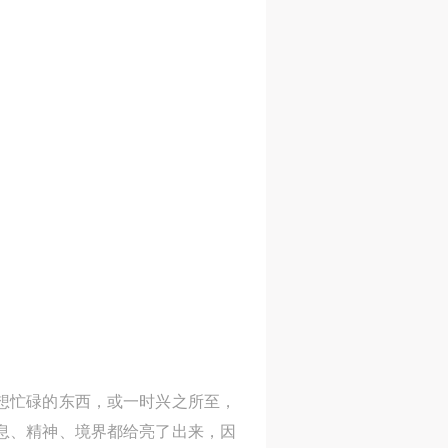
想忙碌的东西，或一时兴之所至，
息、精神、境界都给亮了出来，因
识那品味，进而窥探艺术家的完整
艺术家谭平、王玉平、陈平、刘庆
想忙碌的东西，或一时兴之所至，
息、精神、境界都给亮了出来，因
的情趣灵趣，静心地体验在这三笔