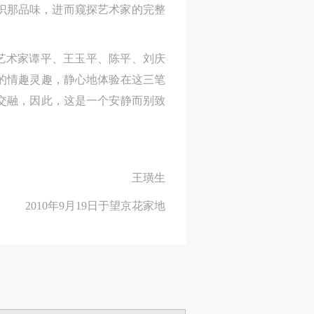
人
人
人
识那品味，进而窥探艺术家的完整
交融，因此，这是一个安静而别致
活
活
活
作
作
作
位艺术家谭平、王玉平、陈平、刘庆
王璜生
网
网
网
的情趣灵趣，静心地体验在这三笔
央
央
央
2010年9月19日于望京花家地
交融，因此，这是一个安静而别致
案
案
案
”规
”规
”规
王璜生
2010年9月19日于望京花家地
风
风
风
德
德
德
的
的
的