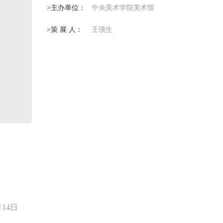
>主办单位：
中央美术学院美术馆
>策 展 人：
王璜生
月14日