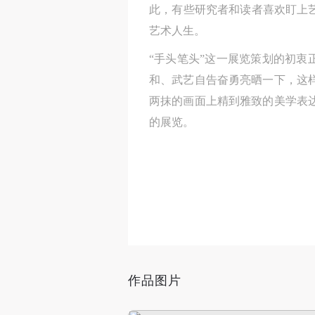
此，有些研究者和读者喜欢盯上
两抹的画面上精到雅致的美学表
艺术人生。
的展览。
“手头笔头”这一展览策划的初衷
和、武艺自告奋勇亮晒一下，这
两抹的画面上精到雅致的美学表
的展览。
作品图片