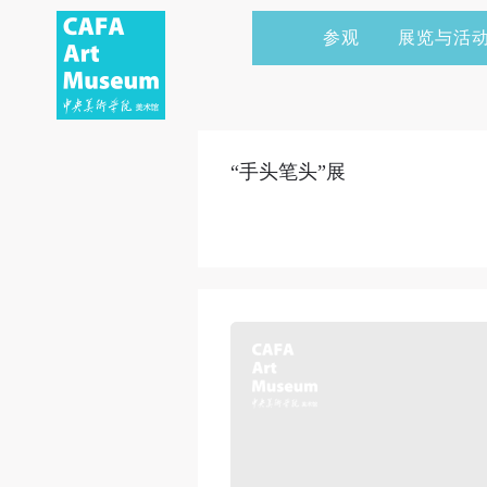
参观
展览与活
当前展览
艺术家&典藏
CAFAM 讲座
会员
展览预告
学术研究
CAFAM 课程
企业赞助
“手头笔头”展
展览回顾
艺术出版
CAFAM 体验
捐赠
数字美术馆
志愿者
资讯
合作伙伴
举办活动