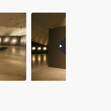
济
济
济
进
进
进
施
施
施
活
活
活
人
人
人
）>
）>
）>
致
致
致