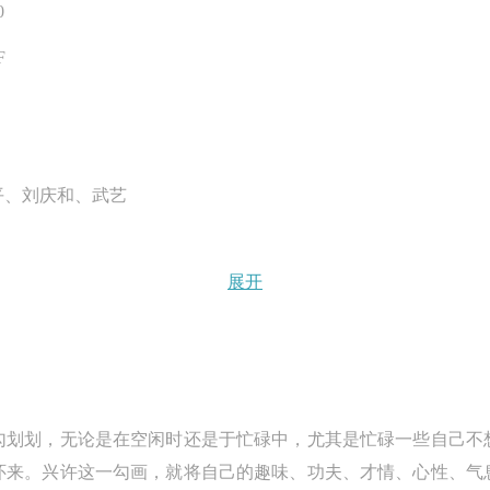
00
F
平、刘庆和、武艺
展开
勾划划，无论是在空闲时还是于忙碌中，尤其是忙碌一些自己不
怀来。兴许这一勾画，就将自己的趣味、功夫、才情、心性、气
术家“大作”之余的那些点点滴滴纸片，从中管见艺术家的这意
快捷登录
帐号密码登录
正在于大家轻轻松松将自己“晒一晒”“亮一亮”，中央美院的五位
勾划划，无论是在空闲时还是于忙碌中，尤其是忙碌一些自己不
中央美术学院美术馆出版授权协议书
中央美术学院美术馆出版授权协议书
中央美术学院美术馆出版授权协议书
怀来。兴许这一勾画，就将自己的趣味、功夫、才情、心性、气
样，观者也许可以轻轻松松来体会到艺术家手头笔头流淌着鲜活