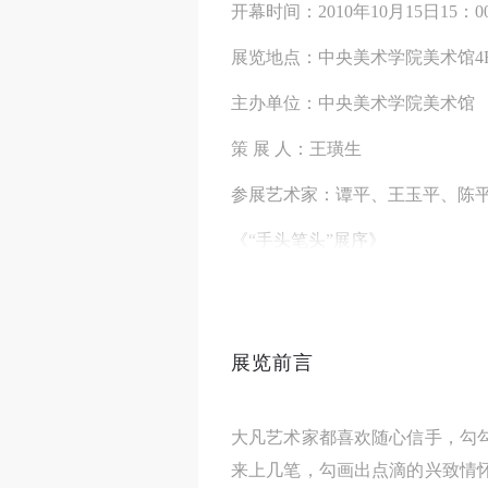
开幕时间：2010年10月15日15：
展览地点：中央美术学院美术馆4
主办单位：中央美术学院美术馆
策 展 人：王璜生
参展艺术家：谭平、王玉平、陈
《“手头笔头”展序》
大凡艺术家都喜欢随心信手，勾
来上几笔，勾画出点滴的兴致情
此，有些研究者和读者喜欢盯上艺
展览前言
艺术人生。
“手头笔头”这一展览策划的初衷
大凡艺术家都喜欢随心信手，勾
来上几笔，勾画出点滴的兴致情
和、武艺自告奋勇亮晒一下，这