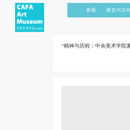
参观
展览与活
当前展览
艺术家&典藏
CAFAM 讲座
会员
展览预告
学术研究
CAFAM 课程
企业赞助
“精神与历程：中央美术学院素
展览回顾
艺术出版
CAFAM 体验
捐赠
数字美术馆
志愿者
资讯
合作伙伴
举办活动