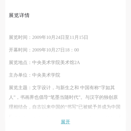
第一条
第一条
第一条
发送验证码
本次活动公平公正、自愿参加与退出、风险与责任自
本次活动公平公正、自愿参加与退出、风险与责任自
本次活动公平公正、自愿参加与退出、风险与责任自
手机号码
展览详情
负的原则。但活动有风险，参加者应有必要的风险意
负的原则。但活动有风险，参加者应有必要的风险意
负的原则。但活动有风险，参加者应有必要的风险意
手机号码将作为您的登录账号
识。
识。
识。
第二条
第二条
第二条
展览时间：2009年10月24日至11月15日
参加本次活动者必须遵守中华人民共和国的相关法
参加本次活动者必须遵守中华人民共和国的相关法
参加本次活动者必须遵守中华人民共和国的相关法
验证码
开幕时间：2009年10月27日18：00
律、法规，必须遵循道德和社会公德规范，并应该具
律、法规，必须遵循道德和社会公德规范，并应该具
律、法规，必须遵循道德和社会公德规范，并应该具
登录
备以人为本、团结友爱、互相帮助和助人为乐的良好
备以人为本、团结友爱、互相帮助和助人为乐的良好
备以人为本、团结友爱、互相帮助和助人为乐的良好
展览地点：中央美术学院美术馆2A
品质。
品质。
品质。
可使用雅昌艺术网会员账户登录
第三条
第三条
第三条
主办单位：中央美术学院
参加本次活动人员应该是成年人（具有完全民事行为
参加本次活动人员应该是成年人（具有完全民事行为
参加本次活动人员应该是成年人（具有完全民事行为
展览主题：文字设计，与新生之和 中国有称“字如其
能力的人，18周岁以上）未成年人必须在成年人的陪
能力的人，18周岁以上）未成年人必须在成年人的陪
能力的人，18周岁以上）未成年人必须在成年人的陪
人”，书画界也倡导“笔墨当随时代”。与汉字的独创原
同下参观。
同下参观。
同下参观。
理相结合，自古以来中国的“书写”已被赋予并成为中国
第四条
第四条
第四条
参加活动者在此次活动期间的人身安全责任自负。鼓
参加活动者在此次活动期间的人身安全责任自负。鼓
参加活动者在此次活动期间的人身安全责任自负。鼓
广义精神文化的基本形态之一。从上古的篇章“书法”到
展开
励参加者自行购买人身安全保险。活动中一旦出现事
励参加者自行购买人身安全保险。活动中一旦出现事
励参加者自行购买人身安全保险。活动中一旦出现事
宋元以来典籍版本的“活字印刷”到现代的“工业生产”到