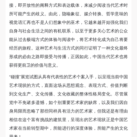
（1）、甲方为本协议中的肖像权人，自愿将自己的
（1）、甲方为本协议中的肖像权人，自愿将自己的
（1）、甲方为本协议中的肖像权人，自愿将自己的
接，即开放性的阐释方式和表达载体，来减少阅读当代艺术时
力量赢得了广泛的尊重。其核心是具有高端性和私密性
肖像权许可乙方作符合本协议约定和法律规定的用
肖像权许可乙方作符合本协议约定和法律规定的用
肖像权许可乙方作符合本协议约定和法律规定的用
所可能产生的歧义。由此，隐喻象征、媒介转换、哲学意味的
的“全球化背景下的艺术”高端论坛，又称“闭门会议”。
途。
途。
途。
视觉语汇再也不是人们想象中的巫术，它越来越开始强化我们
它将邀请全球具有文化理想和行动力的美术馆负责人、
（2）、乙方中央美术学院美术馆是一所具有标志
（2）、乙方中央美术学院美术馆是一所具有标志
（2）、乙方中央美术学院美术馆是一所具有标志
自身与社会生活之间的有机联系，以至于更多关心艺术的公众
性、专业性、国际化的现代公共美术馆。中央美术学
性、专业性、国际化的现代公共美术馆。中央美术学
性、专业性、国际化的现代公共美术馆。中央美术学
博物馆馆长、策展人、批评家、收藏家、艺术基金会、
能从过去极端方式的体验与阅读中，将艺术转化成为自己将要
院美术馆与时代同行，努力塑造一个开放、自由、学
院美术馆与时代同行，努力塑造一个开放、自由、学
院美术馆与时代同行，努力塑造一个开放、自由、学
艺术机构主席等权威人士，以及与艺术品流通、收藏有
经历的旅程。这种艺术与生活方式的同行证明了一种文化最终
术的空间氛围，竭诚与各单位、企业、机构、艺术家
术的空间氛围，竭诚与各单位、企业、机构、艺术家
术的空间氛围，竭诚与各单位、企业、机构、艺术家
关的政府机构首脑共同参与。
形成的必由之路即接受与传播，正因如此，中国当代艺术也将
和观众进行良好互动。以学院的学术研究为基础，积
和观众进行良好互动。以学院的学术研究为基础，积
和观众进行良好互动。以学院的学术研究为基础，积
获得更前卫的价值与意义。
我们期望，在这样一个架构中来回避我们自己的一隅独
极策划国际、国内多视角、多领域的展览、论坛及公
极策划国际、国内多视角、多领域的展览、论坛及公
极策划国际、国内多视角、多领域的展览、论坛及公
“碰撞”展览试图从具有代表性的艺术个案入手，以呈现当前中国
共教育活动，为美院师生、中外艺术家以及社会公众
共教育活动，为美院师生、中外艺术家以及社会公众
共教育活动，为美院师生、中外艺术家以及社会公众
行。如果我们真的能通过“全球艺术品收藏论坛”，与英
艺术现状的方式，直面这场从思想观念、表现方式、价值判断
提供一个交流、学习、展示的平台。作为一家公益性
提供一个交流、学习、展示的平台。作为一家公益性
提供一个交流、学习、展示的平台。作为一家公益性
国艺术基金会的总监Dame Liz Forgan、古根汉姆美术馆
到文化生产、文化传播、文化收藏的整体性格局变化。尽管展
单位，其开展的公共教育活动以学术性和公益性为
单位，其开展的公共教育活动以学术性和公益性为
单位，其开展的公共教育活动以学术性和公益性为
的策展人Alexandra Monroe、泰特美术馆收藏部主席
览中不免诸多遗憾，如个别重要艺术家的缺席，以及我们因自
主。
主。
主。
Francis Morris、纽约亚洲艺术博物馆主任Melissa Chiu、
身局限而忽略了那些同样具有活力的艺术家，但我还是有理由
（3）、乙方为甲方拍摄中央美术学院公共教育部所
（3）、乙方为甲方拍摄中央美术学院公共教育部所
（3）、乙方为甲方拍摄中央美术学院公共教育部所
相信在这个富有挑战的建筑里，呈现出的艺术现状正是中国艺
MOMA国际收藏合作总裁Jay Levenson……等一系列与
有公教活动。
有公教活动。
有公教活动。
术家在当前转型期中，所能进行的深度体验，所能产生的文化
会和观展人士展开艺术对话，并促成进一步的互动，那
二、拍摄内容、使用形式、使用地域范围
二、拍摄内容、使用形式、使用地域范围
二、拍摄内容、使用形式、使用地域范围
思考！