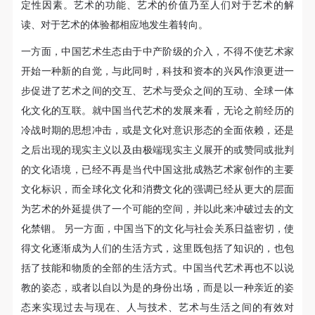
登录
动导师、教师指导下进行，并正确的使用活动中所涉
动导师、教师指导下进行，并正确的使用活动中所涉
动导师、教师指导下进行，并正确的使用活动中所涉
定性因素。艺术的功能、艺术的价值乃至人们对于艺术的解
出我们关于今天和明天的抉择。本次碰撞艺术展览的参
及到的绘画工具、创作材料及配套设备、设施，若参
及到的绘画工具、创作材料及配套设备、设施，若参
及到的绘画工具、创作材料及配套设备、设施，若参
读、对于艺术的体验都相应地发生着转向。
展艺术家包括崔岫闻、丁乙、方力钧、冯梦波、谷文
可使用雅昌艺术网会员账户登录
与者因个人原因在使用相应绘画工具、创作材料及配
与者因个人原因在使用相应绘画工具、创作材料及配
与者因个人原因在使用相应绘画工具、创作材料及配
一方面，中国艺术生态由于中产阶级的介入，不得不使艺术家
达、黄永砯、李山、刘小东、吕胜中、罗中立、缪晓
套设备、设施造成个人受伤、伤害他人及造成相应工
套设备、设施造成个人受伤、伤害他人及造成相应工
套设备、设施造成个人受伤、伤害他人及造成相应工
开始一种新的自觉，与此同时，科技和资本的兴风作浪更进一
春、邱志杰、尚扬、隋建国、汪建伟、王广义、王怀
具、材料、设备或设施的故障或损坏。参与活动者应
具、材料、设备或设施的故障或损坏。参与活动者应
具、材料、设备或设施的故障或损坏。参与活动者应
步促进了艺术之间的交互、艺术与受众之间的互动、全球一体
当承当相应的全部责任，并主动赔偿相应的经济损
当承当相应的全部责任，并主动赔偿相应的经济损
当承当相应的全部责任，并主动赔偿相应的经济损
庆、王庆松、王易罡、徐冰、向京、严培明、杨福东、
化文化的互联。就中国当代艺术的发展来看，无论之前经历的
失。活动中任何非事故当事人及美术馆将不承担人身
失。活动中任何非事故当事人及美术馆将不承担人身
失。活动中任何非事故当事人及美术馆将不承担人身
叶永青、展望、张大力、周铁海。
冷战时期的思想冲击，或是文化对意识形态的全面依赖，还是
事故的任何责任。
事故的任何责任。
事故的任何责任。
之后出现的现实主义以及由极端现实主义展开的或赞同或批判
因此，“碰撞”不仅仅是面对此次全球艺术品收藏论坛，
中央美术学院美术馆肖像权许可使用协议
中央美术学院美术馆肖像权许可使用协议
中央美术学院美术馆肖像权许可使用协议
的文化语境，已经不再是当代中国这批成熟艺术家创作的主要
根据《中华人民共和国广告法》、《中华人民共和国
根据《中华人民共和国广告法》、《中华人民共和国
根据《中华人民共和国广告法》、《中华人民共和国
它同样作用于艺术本体，也是对未来中国艺术发展的助
文化标识，而全球化文化和消费文化的强调已经从更大的层面
民法通则》以及 最高人民法院关于贯彻执行 《中华
民法通则》以及 最高人民法院关于贯彻执行 《中华
民法通则》以及 最高人民法院关于贯彻执行 《中华
推。但与此同时，我们也理想性地希望中国当代艺术从
为艺术的外延提供了一个可能的空间，并以此来冲破过去的文
人民共和国民法通则》若干问题的意见（试行）>的
人民共和国民法通则》若干问题的意见（试行）>的
人民共和国民法通则》若干问题的意见（试行）>的
化禁锢。 另一方面，中国当下的文化与社会关系日益密切，使
狭义的领域出走，与来自全球的艺术品收藏论坛在彼此
有关规定，为明确肖像许可方（甲方）和使用方（乙
有关规定，为明确肖像许可方（甲方）和使用方（乙
有关规定，为明确肖像许可方（甲方）和使用方（乙
得文化逐渐成为人们的生活方式，这里既包括了知识的，也包
的对应与选择中滋生出进一步互动的可能性。
方）的权利义务关系，经双方友好协商，甲乙双方就
方）的权利义务关系，经双方友好协商，甲乙双方就
方）的权利义务关系，经双方友好协商，甲乙双方就
括了技能和物质的全部的生活方式。中国当代艺术再也不以说
带有甲方肖像的作品的使用达成如下一致协议：
带有甲方肖像的作品的使用达成如下一致协议：
带有甲方肖像的作品的使用达成如下一致协议：
创办于2004年、以欧洲为中心的“全球艺术品收藏论
教的姿态，或者以自以为是的身份出场，而是以一种亲近的姿
一、 一般约定
一、 一般约定
一、 一般约定
坛”，已有5年的历史，它前瞻性的视野和决策性的引导
态来实现过去与现在、人与技术、艺术与生活之间的有效对