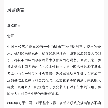
故，活动中任何非事故当事人及美术馆将不承担人身
故，活动中任何非事故当事人及美术馆将不承担人身
故，活动中任何非事故当事人及美术馆将不承担人身
策展助理：韩 晶
事故的任何责任，但有互相援助的义务。参加活动的
事故的任何责任，但有互相援助的义务。参加活动的
事故的任何责任，但有互相援助的义务。参加活动的
展览前言
展览后援：王春辰
成员应当积极主动的组织实施救援工作，但对事故本
成员应当积极主动的组织实施救援工作，但对事故本
成员应当积极主动的组织实施救援工作，但对事故本
身不承担任何法律责任和经济责任。参加本次活动者
身不承担任何法律责任和经济责任。参加本次活动者
身不承担任何法律责任和经济责任。参加本次活动者
2009年10月10日，“全球艺术品收藏论坛”（包括闭门会
展览前言
的人身安全不负有民事及相关连带责任。
的人身安全不负有民事及相关连带责任。
的人身安全不负有民事及相关连带责任。
议、公共论坛）与“碰撞——关于中国当代艺术实验的
第五条
第五条
第五条
俞可
案例”这三位一体的活动将同时拉开帷幕。通过这次实
参加活动者在此次活动期间应主动遵守美术馆活动秩
参加活动者在此次活动期间应主动遵守美术馆活动秩
参加活动者在此次活动期间应主动遵守美术馆活动秩
中国当代艺术正在经历一个前所未有的特殊时期，资本的介
序、维护美术馆场地及展示、展览、馆藏艺术作品及
序、维护美术馆场地及展示、展览、馆藏艺术作品及
序、维护美术馆场地及展示、展览、馆藏艺术作品及
验，旨在探索出中国当代艺术在与世界各国的交往中，
快捷登录
帐号密码登录
入、强烈的民族意识、残存的意识形态、城市发展的喜悦与创
衍生品的安全。活动中一旦因个人原因造成美术馆场
衍生品的安全。活动中一旦因个人原因造成美术馆场
衍生品的安全。活动中一旦因个人原因造成美术馆场
存在的诸多可能性。从时间上看，中国当代艺术历程对
伤，都从不同层面改变着艺术创作的固有观念。尽管，这一切
地、空间、艺术品、衍生品等受到不同程度的损失、
地、空间、艺术品、衍生品等受到不同程度的损失、
地、空间、艺术品、衍生品等受到不同程度的损失、
这个世界和我们本身的影响显而易见。正是因为这样的
并未促成中国当代艺术的根本性转变，但中国当代艺术还是或
破坏。活动中任何非事故当事人及美术馆将不承担相
破坏。活动中任何非事故当事人及美术馆将不承担相
破坏。活动中任何非事故当事人及美术馆将不承担相
发送验证码
原因，“全球艺术品收藏论坛”第一次走出西方文化中心
多或少地在一种新的社会背景中迸发出躁动与生机，在更加广
手机号码
应的责任与损失，应由参与活动者根据相应的法律条
应的责任与损失，应由参与活动者根据相应的法律条
应的责任与损失，应由参与活动者根据相应的法律条
手机号码将作为您的登录账号
泛的基础上模糊了精英文化与大众文化的等级关系，并从很大
——欧洲，于今年10月移址中国北京——在这样一个颇
文、组织规定进行协商和赔偿。并追究相应的法律责
文、组织规定进行协商和赔偿。并追究相应的法律责
文、组织规定进行协商和赔偿。并追究相应的法律责
程度上吸引着人们的注意力，改变着人们对于艺术的认知，影
具实验意味的时间节点上，我们试图通过“碰撞”中的30
任和经济责任。
任和经济责任。
任和经济责任。
响着人们对日常生活的判断或选择。
第六条
第六条
第六条
个具有典型意义的艺术个案，来展示出这个占全球1/4人
验证码
参与活动者在参与活动时应当在美术馆工作人员及活
参与活动者在参与活动时应当在美术馆工作人员及活
参与活动者在参与活动时应当在美术馆工作人员及活
2009年对于中国，对于整个世界，在艺术领域充满着诸多不确
口国家的艺术家，是如何在一种不确定性中，明智地做