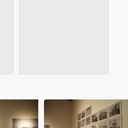
本次活动公平公正、自愿参加与退出、风险与责任自负的原则。但活动有
本次活动公平公正、自愿参加与退出、风险与责任自负的原则。但活动有
本次活动公平公正、自愿参加与退出、风险与责任自负的原则。但活动有
体的视觉景观，而是指某种处于无形状态中的权力意志通过媒体
险，参加者应有必要的风险意识。
险，参加者应有必要的风险意识。
险，参加者应有必要的风险意识。
无刻不被影像和图像所包围的生活现实，其自身也无疑地体现出
第二条
第二条
第二条
—“静观”的处理而外溢，展现出一种现实主义的宏大景观叙事图
参加本次活动者必须遵守中华人民共和国的相关法律、法规，必须遵循道
参加本次活动者必须遵守中华人民共和国的相关法律、法规，必须遵循道
参加本次活动者必须遵守中华人民共和国的相关法律、法规，必须遵循道
“景观摄影”。
和社会公德规范，并应该具备以人为本、团结友爱、互相帮助和助人为乐
和社会公德规范，并应该具备以人为本、团结友爱、互相帮助和助人为乐
和社会公德规范，并应该具备以人为本、团结友爱、互相帮助和助人为乐
转型现象。
良好品质。
良好品质。
良好品质。
第三条
第三条
第三条
家和摄影家对过去长期所倾注的情感、精力、体力以及对摄影的
参加本次活动人员应该是成年人（具有完全民事行为能力的人，18周岁以
参加本次活动人员应该是成年人（具有完全民事行为能力的人，18周岁以
参加本次活动人员应该是成年人（具有完全民事行为能力的人，18周岁以
同方面的巨大转变;
上）未成年人必须在成年人的陪同下参观。
上）未成年人必须在成年人的陪同下参观。
上）未成年人必须在成年人的陪同下参观。
很大程度上受到来自西方当代摄影中“类型学摄影” 的影响和泊丁斯基（
第四条
第四条
第四条
anufactured Landscapes） 摄影的压力;
参加活动者在此次活动期间的人身安全责任自负。鼓励参加者自行购买人
参加活动者在此次活动期间的人身安全责任自负。鼓励参加者自行购买人
参加活动者在此次活动期间的人身安全责任自负。鼓励参加者自行购买人
安全保险。活动中一旦出现事故，活动中任何非事故当事人及美术馆将不
安全保险。活动中一旦出现事故，活动中任何非事故当事人及美术馆将不
安全保险。活动中一旦出现事故，活动中任何非事故当事人及美术馆将不
说之前的所谓“观念摄影”中没有“摄影” ，纪实摄影中缺乏“观
担人身事故的任何责任，但有互相援助的义务。参加活动的成员应当积极
担人身事故的任何责任，但有互相援助的义务。参加活动的成员应当积极
担人身事故的任何责任，但有互相援助的义务。参加活动的成员应当积极
有观念。可以说，“景观摄影”即对当代艺术内部提出问题，同时
动的组织实施救援工作，但对事故本身不承担任何法律责任和经济责任。
动的组织实施救援工作，但对事故本身不承担任何法律责任和经济责任。
动的组织实施救援工作，但对事故本身不承担任何法律责任和经济责任。
么，“景观摄影”不仅构成了对作为当代艺术的所谓“观念摄影”
加本次活动者的人身安全不负有民事及相关连带责任。
加本次活动者的人身安全不负有民事及相关连带责任。
加本次活动者的人身安全不负有民事及相关连带责任。
作一种建构在现实主义美学回归基础上的摄影观看方式的转型。