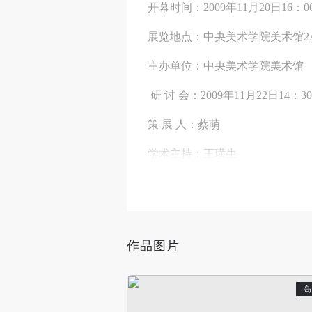
开幕时间：2009年11月20日16：0
展览地点：中央美术学院美术馆2
主办单位：中央美术学院美术馆
研 讨 会：2009年11月22日14：3
策 展 人：蔡萌
学术主持：王璜生
参展艺术家：吴印咸、渠岩、线
主题阐释：
作品图片
居伊•德波（Guy-Ernest D
高
景观（Spectacle，或称“奇