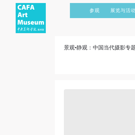
参观
展览与活
当前展览
艺术家&典藏
CAFAM 讲座
会员
展览预告
学术研究
CAFAM 课程
企业赞助
景观•静观：中国当代摄影专
展览回顾
艺术出版
CAFAM 体验
捐赠
数字美术馆
志愿者
资讯
合作伙伴
举办活动