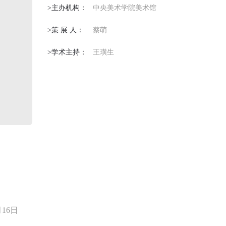
>主办机构：
中央美术学院美术馆
>策 展 人：
蔡萌
>学术主持：
王璜生
月16日