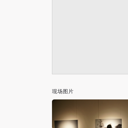
然，德波的“景观”并非指的是具
是，它的表象作为隐喻今天无时
艺术家对照片置入一种“仪式化”
行的特殊拍摄方式和摄影类型称为
“景观摄影”是中国当代摄影中的
一，摄影概念认识的转型。艺术
其在摄影观念、意识形态和主体认
二，摄影类型样式的转型。这种转型在
1955—）在中国拍摄的大量“人造景观”（M
现场图片
三，当代摄影自我完善的转型。与其
影”的摄影类型里——既有摄影又
是，它还同时对社会提出问题。那
影”的消解。我们完全可将其看