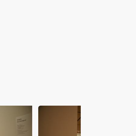
风
风
风
和传播幻化出来的视觉表象。但
一种宏大感。而这种宏大感通过被
景。这种针对人工化景观现场所进
德
德
德
的
的
的
意义和价值判断的强烈质疑，体现
Edward Burtynsky
身
身
身
承
承
承
念” 的话，不如说在这种“景观摄
主
主
主
也对摄影内部提出问题。更重要的
参
参
参
的消解，也构成了对传统“纪实摄