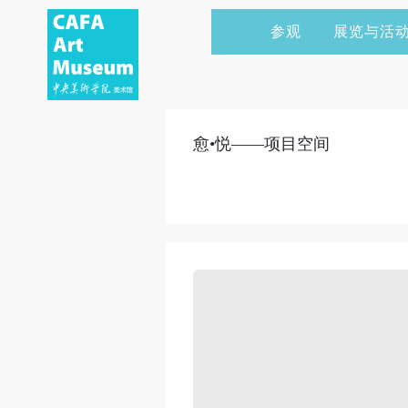
参观
展览与活
当前展览
艺术家&典藏
CAFAM 讲座
会员
展览预告
学术研究
CAFAM 课程
企业赞助
愈•悦——项目空间
展览回顾
艺术出版
CAFAM 体验
捐赠
数字美术馆
志愿者
资讯
合作伙伴
举办活动