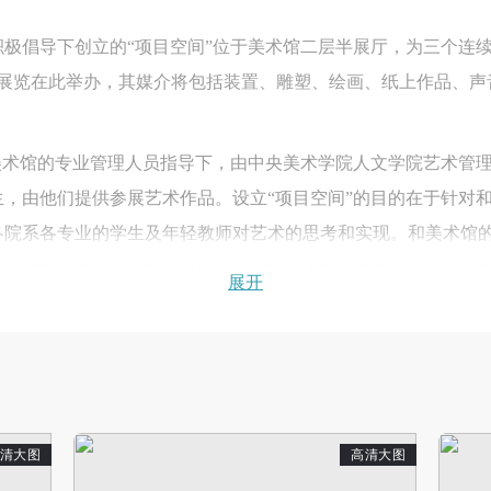
极倡导下创立的“项目空间”位于美术馆二层半展厅，为三个连续
性展览在此举办，其媒介将包括装置、雕塑、绘画、纸上作品、声
快捷登录
帐号密码登录
美术馆的专业管理人员指导下，由中央美术学院人文学院艺术管
中央美术学院美术馆出版授权协议书
中央美术学院美术馆出版授权协议书
中央美术学院美术馆出版授权协议书
，由他们提供参展艺术作品。设立“项目空间”的目的在于针对
手机号码
发送验证码
本人完全同意《中央美术学院美术馆》（以下简称“CAFAM”），愿意将本
本人完全同意《中央美术学院美术馆》（以下简称“CAFAM”），愿意将本
本人完全同意《中央美术学院美术馆》（以下简称“CAFAM”），愿意将本
院系各专业的学生及年轻教师对艺术的思考和实现。和美术馆的
参与中央美术学院美术馆公共教育部组织的公益性活动（包括美术馆会员
参与中央美术学院美术馆公共教育部组织的公益性活动（包括美术馆会员
参与中央美术学院美术馆公共教育部组织的公益性活动（包括美术馆会员
手机号码将作为您的登录账号
完成策划和实施，从而使这些未来的策展人和艺术家在这个专业
展开
动）的涉及本人的图像、照片、文字、著作、活动成果（如参与工作坊创
动）的涉及本人的图像、照片、文字、著作、活动成果（如参与工作坊创
动）的涉及本人的图像、照片、文字、著作、活动成果（如参与工作坊创
验证码
校教学实践的一次大胆尝试，我们坚信它将成为未来中国艺术家
的作品）提交中央美术学院用作发表、出版。中央美术学院可以以电子、
的作品）提交中央美术学院用作发表、出版。中央美术学院可以以电子、
的作品）提交中央美术学院用作发表、出版。中央美术学院可以以电子、
支持和资助。
络及其它数字媒体形式公开出版，并同意编入《中国知识资源总库》《中
络及其它数字媒体形式公开出版，并同意编入《中国知识资源总库》《中
络及其它数字媒体形式公开出版，并同意编入《中国知识资源总库》《中
美术学院资料库》《中央美术学院美术馆资料库》等相关资料、文献、档
美术学院资料库》《中央美术学院美术馆资料库》等相关资料、文献、档
美术学院资料库》《中央美术学院美术馆资料库》等相关资料、文献、档
金会的支持下发展壮大，在未来里希望有更多的年轻策展人和艺术
登录
机构和平台，在中央美术学院中使用和在互联网上传播，同意按相关“章程
机构和平台，在中央美术学院中使用和在互联网上传播，同意按相关“章程
机构和平台，在中央美术学院中使用和在互联网上传播，同意按相关“章程
可使用雅昌艺术网会员账户登录
定享受相关权益。
定享受相关权益。
定享受相关权益。
清大图
高清大图
2011年12月30日迎来新的展览——《愈·悦》
中央美术学院美术馆活动安全免责协议书
中央美术学院美术馆活动安全免责协议书
中央美术学院美术馆活动安全免责协议书