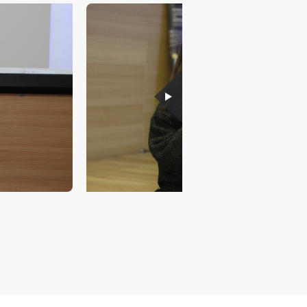
及
及
及
美
美
美
任
任
任
据
据
据
济
济
济
进
进
进
施
施
施
活
活
活