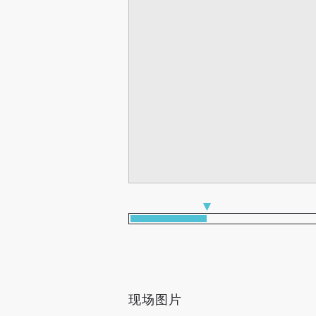
本次展览由中央美术学院人文学院
画的精神治愈作用。
艺术治疗是一种心理疗法，藉着
本次展览由中央美术学院美术馆和
中艾滋遗孤的绘画作品。这些艾
创伤的具体体现。绘画带给他们
动，开幕当晚18：00将于美术馆
智行基金会的“艺术疗伤”项目旨
歧视而自卑、失望、失去生活方
迸发巨大的能量，这才是慈善的力
此次展览将于2011年12月30日（
束。（每周二到周日10：00-17：
现场图片