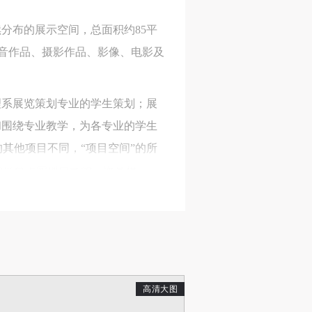
分布的展示空间，总面积约85平
音作品、摄影作品、影像、电影及
理系展览策划专业的学生策划；展
和围绕专业教学，为各专业的学生
人
人
人
其他项目不同，“项目空间”的所
活
活
活
的平台上实现自己的一次亮相。
作
作
作
和策划人的一个摇篮，同时也希望
网
网
网
央
央
央
案
案
案
家在“项目空间”展现自己，为“项
”规
”规
”规
高清大图