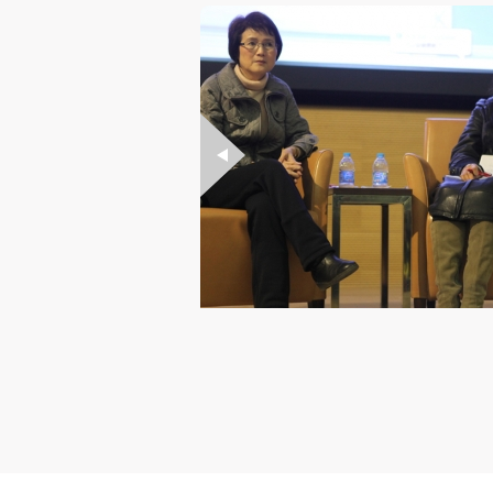
地址：北京朝阳区花家地南街8号
联络人：何一沙 杜隐珠 李依潇
联系电话：64771637 64771631