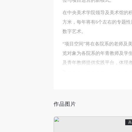
位与项目运营的新模式。
在中央美术学院领导及美术馆的积
方米，每年将有6个左右的专题
数字艺术。
“项目空间”将在各院系的老师及
览对象为各院系的年青教师及学生
及青年教师提供实践平台，体现各
有展览将由展览策划专业的学生
“项目空间”将是全国高等美术院
得到社会各界和专业艺术机构的
作品图片
“项目空间”在吴作人国际美术基
目空间”谱写新的篇章。
高
中央美术学院美术馆“项目空间”将于