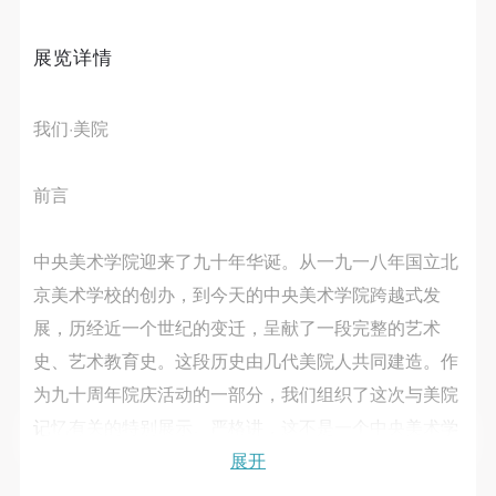
第一条
第一条
第一条
发送验证码
本次活动公平公正、自愿参加与退出、风险与责任自
本次活动公平公正、自愿参加与退出、风险与责任自
本次活动公平公正、自愿参加与退出、风险与责任自
手机号码
展览详情
负的原则。但活动有风险，参加者应有必要的风险意
负的原则。但活动有风险，参加者应有必要的风险意
负的原则。但活动有风险，参加者应有必要的风险意
手机号码将作为您的登录账号
识。
识。
识。
我们
·
美院
第二条
第二条
第二条
参加本次活动者必须遵守中华人民共和国的相关法
参加本次活动者必须遵守中华人民共和国的相关法
参加本次活动者必须遵守中华人民共和国的相关法
验证码
律、法规，必须遵循道德和社会公德规范，并应该具
律、法规，必须遵循道德和社会公德规范，并应该具
律、法规，必须遵循道德和社会公德规范，并应该具
前言
登录
备以人为本、团结友爱、互相帮助和助人为乐的良好
备以人为本、团结友爱、互相帮助和助人为乐的良好
备以人为本、团结友爱、互相帮助和助人为乐的良好
品质。
品质。
品质。
中央美术学院迎来了九十年华诞。从一九一八年国立北
可使用雅昌艺术网会员账户登录
第三条
第三条
第三条
京美术学校的创办，到今天的中央美术学院跨越式发
参加本次活动人员应该是成年人（具有完全民事行为
参加本次活动人员应该是成年人（具有完全民事行为
参加本次活动人员应该是成年人（具有完全民事行为
展，历经近一个世纪的变迁，呈献了一段完整的艺术
能力的人，18周岁以上）未成年人必须在成年人的陪
能力的人，18周岁以上）未成年人必须在成年人的陪
能力的人，18周岁以上）未成年人必须在成年人的陪
史、艺术教育史。这段历史由几代美院人共同建造。作
同下参观。
同下参观。
同下参观。
为九十周年院庆活动的一部分，我们组织了这次与美院
第四条
第四条
第四条
记忆有关的特别展示。严格讲，这不是一个中央美术学
参加活动者在此次活动期间的人身安全责任自负。鼓
参加活动者在此次活动期间的人身安全责任自负。鼓
参加活动者在此次活动期间的人身安全责任自负。鼓
院历任教师的艺术成就展，因为中央美术学院几代艺术
展开
励参加者自行购买人身安全保险。活动中一旦出现事
励参加者自行购买人身安全保险。活动中一旦出现事
励参加者自行购买人身安全保险。活动中一旦出现事
家，教育家的辉煌成就在这样一个展览中是无法完整体