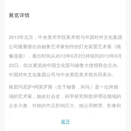
第一条
第一条
第一条
本次活动公平公正、自愿参加与退出、风险与责任自
本次活动公平公正、自愿参加与退出、风险与责任自
本次活动公平公正、自愿参加与退出、风险与责任自
展览详情
负的原则。但活动有风险，参加者应有必要的风险意
负的原则。但活动有风险，参加者应有必要的风险意
负的原则。但活动有风险，参加者应有必要的风险意
识。
识。
识。
第二条
第二条
第二条
2013年北京：中央美术学院美术馆与中国对外文化集团
快捷登录
帐号密码登录
参加本次活动者必须遵守中华人民共和国的相关法
参加本次活动者必须遵守中华人民共和国的相关法
参加本次活动者必须遵守中华人民共和国的相关法
公司隆重推出由秘鲁艺术家创作的灯光装置艺术展《镜
律、法规，必须遵循道德和社会公德规范，并应该具
律、法规，必须遵循道德和社会公德规范，并应该具
律、法规，必须遵循道德和社会公德规范，并应该具
像连接》，展出时间从2013年6月2日持续到2013年6月
备以人为本、团结友爱、互相帮助和助人为乐的良好
备以人为本、团结友爱、互相帮助和助人为乐的良好
备以人为本、团结友爱、互相帮助和助人为乐的良好
发送验证码
22日。此次展览由中国文化部与秘鲁大使馆联合主办,
手机号码
品质。
品质。
品质。
手机号码将作为您的登录账号
中国对外文化集团公司与中央美院美术馆共同承办。
第三条
第三条
第三条
参加本次活动人员应该是成年人（具有完全民事行为
参加本次活动人员应该是成年人（具有完全民事行为
参加本次活动人员应该是成年人（具有完全民事行为
格里玛尼萨•阿莫罗斯（生于秘鲁，利马）是一位跨领
能力的人，18周岁以上）未成年人必须在成年人的陪
能力的人，18周岁以上）未成年人必须在成年人的陪
能力的人，18周岁以上）未成年人必须在成年人的陪
验证码
域的艺术家，她在社会史，科学研究和批评理论领域的
同下参观。
同下参观。
同下参观。
众多兴趣，对她的作品影响巨大。她运用雕塑、影像和
登录
第四条
第四条
第四条
灯光创作的作品为我们阐明了对个体与团体观念的理
参加活动者在此次活动期间的人身安全责任自负。鼓
参加活动者在此次活动期间的人身安全责任自负。鼓
参加活动者在此次活动期间的人身安全责任自负。鼓
展开
可使用雅昌艺术网会员账户登录
解。
励参加者自行购买人身安全保险。活动中一旦出现事
励参加者自行购买人身安全保险。活动中一旦出现事
励参加者自行购买人身安全保险。活动中一旦出现事