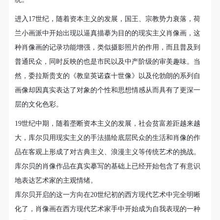
动导师、教师指导下进行，并正确的使用活动中所涉
动导师、教师指导下进行，并正确的使用活动中所涉
动导师、教师指导下进行，并正确的使用活动中所涉
及到的绘画工具、创作材料及配套设备、设施，若参
及到的绘画工具、创作材料及配套设备、设施，若参
及到的绘画工具、创作材料及配套设备、设施，若参
进入17世纪，随着资本主义的发展，国王、宗教势力衰落，荷
与者因个人原因在使用相应绘画工具、创作材料及配
与者因个人原因在使用相应绘画工具、创作材料及配
与者因个人原因在使用相应绘画工具、创作材料及配
兰小画派中开始出现以逼真描摹为目的的现实主义肖像画，这
套设备、设施造成个人受伤、伤害他人及造成相应工
套设备、设施造成个人受伤、伤害他人及造成相应工
套设备、设施造成个人受伤、伤害他人及造成相应工
种肖像画的记录功能增强，类似摄影照片的作用，而且普及到
具、材料、设备或设施的故障或损坏。参与活动者应
具、材料、设备或设施的故障或损坏。参与活动者应
具、材料、设备或设施的故障或损坏。参与活动者应
普通民众，同时反映的也是市民以及中产阶级的审美趣味。当
当承当相应的全部责任，并主动赔偿相应的经济损
当承当相应的全部责任，并主动赔偿相应的经济损
当承当相应的全部责任，并主动赔偿相应的经济损
然，委拉斯贵支的《教皇英诺森十世像》以及伦勃朗的系列自
失。活动中任何非事故当事人及美术馆将不承担人身
失。活动中任何非事故当事人及美术馆将不承担人身
失。活动中任何非事故当事人及美术馆将不承担人身
快捷登录
帐号密码登录
画像却因真实表达了对象的个性和思想情感从而具有了更深一
事故的任何责任。
事故的任何责任。
事故的任何责任。
层的文化色彩。
中央美术学院美术馆肖像权许可使用协议
中央美术学院美术馆肖像权许可使用协议
中央美术学院美术馆肖像权许可使用协议
19世纪中期，随着垄断资本主义的发展，社会贫富差距越来越
发送验证码
根据《中华人民共和国广告法》、《中华人民共和国
根据《中华人民共和国广告法》、《中华人民共和国
根据《中华人民共和国广告法》、《中华人民共和国
手机号码
大，库尔贝用现实主义的手法描绘底层民众的生活和肖像的作
民法通则》以及 最高人民法院关于贯彻执行 《中华
民法通则》以及 最高人民法院关于贯彻执行 《中华
民法通则》以及 最高人民法院关于贯彻执行 《中华
手机号码将作为您的登录账号
品在客观上形成了对古典主义、浪漫主义等传统艺术的挑战。
人民共和国民法通则》若干问题的意见（试行）>的
人民共和国民法通则》若干问题的意见（试行）>的
人民共和国民法通则》若干问题的意见（试行）>的
库尔贝的肖像作品在真实摹写的基础上已经开始包含了有意识
有关规定，为明确肖像许可方（甲方）和使用方（乙
有关规定，为明确肖像许可方（甲方）和使用方（乙
有关规定，为明确肖像许可方（甲方）和使用方（乙
地表达艺术家的主观情绪。
方）的权利义务关系，经双方友好协商，甲乙双方就
方）的权利义务关系，经双方友好协商，甲乙双方就
方）的权利义务关系，经双方友好协商，甲乙双方就
验证码
带有甲方肖像的作品的使用达成如下一致协议：
带有甲方肖像的作品的使用达成如下一致协议：
带有甲方肖像的作品的使用达成如下一致协议：
库尔贝开启的这一方向在20世纪初的西方现代艺术中完全明晰
登录
一、 一般约定
一、 一般约定
一、 一般约定
化了，肖像画在西方现代艺术家手中开始成为自我表现的一种