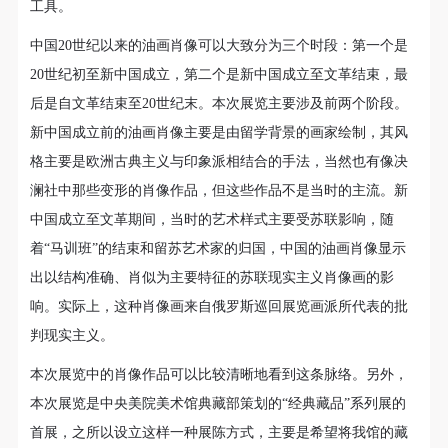
（1）、甲方为本协议中的肖像权人，自愿将自己的
（1）、甲方为本协议中的肖像权人，自愿将自己的
（1）、甲方为本协议中的肖像权人，自愿将自己的
工具。
可使用雅昌艺术网会员账户登录
肖像权许可乙方作符合本协议约定和法律规定的用
肖像权许可乙方作符合本协议约定和法律规定的用
肖像权许可乙方作符合本协议约定和法律规定的用
中国20世纪以来的油画肖像可以大致分为三个时段：第一个是
途。
途。
途。
20世纪初至新中国成立，第二个是新中国成立至文革结束，最
（2）、乙方中央美术学院美术馆是一所具有标志
（2）、乙方中央美术学院美术馆是一所具有标志
（2）、乙方中央美术学院美术馆是一所具有标志
后是自文革结束至20世纪末。本次展览主要涉及前两个阶段。
性、专业性、国际化的现代公共美术馆。中央美术学
性、专业性、国际化的现代公共美术馆。中央美术学
性、专业性、国际化的现代公共美术馆。中央美术学
新中国成立前的油画肖像主要是由留学背景的画家绘制，其风
院美术馆与时代同行，努力塑造一个开放、自由、学
院美术馆与时代同行，努力塑造一个开放、自由、学
院美术馆与时代同行，努力塑造一个开放、自由、学
格主要是欧洲古典主义与印象派相结合的手法，当然也有像决
术的空间氛围，竭诚与各单位、企业、机构、艺术家
术的空间氛围，竭诚与各单位、企业、机构、艺术家
术的空间氛围，竭诚与各单位、企业、机构、艺术家
澜社中那些变形的肖像作品，但这些作品不是当时的主流。新
和观众进行良好互动。以学院的学术研究为基础，积
和观众进行良好互动。以学院的学术研究为基础，积
和观众进行良好互动。以学院的学术研究为基础，积
中国成立至文革期间，当时的艺术样式主要受苏联影响，随
极策划国际、国内多视角、多领域的展览、论坛及公
极策划国际、国内多视角、多领域的展览、论坛及公
极策划国际、国内多视角、多领域的展览、论坛及公
着“马训班”的结束和留苏艺术家的归国，中国的油画肖像显示
共教育活动，为美院师生、中外艺术家以及社会公众
共教育活动，为美院师生、中外艺术家以及社会公众
共教育活动，为美院师生、中外艺术家以及社会公众
出以结构准确、肖似为主要特征的苏联现实主义肖像画的影
提供一个交流、学习、展示的平台。作为一家公益性
提供一个交流、学习、展示的平台。作为一家公益性
提供一个交流、学习、展示的平台。作为一家公益性
响。实际上，这种肖像画来自俄罗斯巡回展览画派所代表的批
单位，其开展的公共教育活动以学术性和公益性为
单位，其开展的公共教育活动以学术性和公益性为
单位，其开展的公共教育活动以学术性和公益性为
判现实主义。
主。
主。
主。
（3）、乙方为甲方拍摄中央美术学院公共教育部所
（3）、乙方为甲方拍摄中央美术学院公共教育部所
（3）、乙方为甲方拍摄中央美术学院公共教育部所
本次展览中的肖像作品可以比较清晰地看到这条脉络。另外，
有公教活动。
有公教活动。
有公教活动。
本次展览是中央美院美术馆典藏部策划的“经典藏品”系列展的
二、拍摄内容、使用形式、使用地域范围
二、拍摄内容、使用形式、使用地域范围
二、拍摄内容、使用形式、使用地域范围
首展，之所以设立这样一种展陈方式，主要是希望将我馆的藏