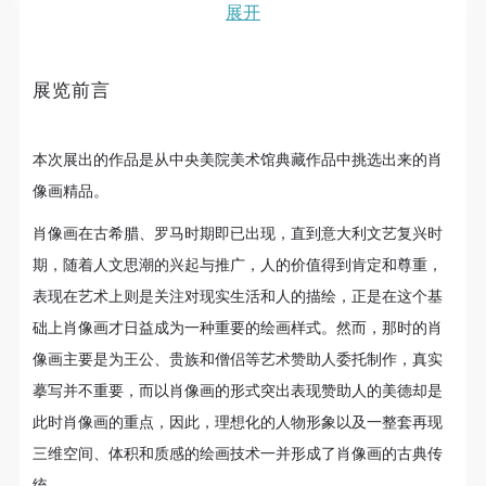
展览策划：郭红梅、李垚辰
故，活动中任何非事故当事人及美术馆将不承担人身
故，活动中任何非事故当事人及美术馆将不承担人身
故，活动中任何非事故当事人及美术馆将不承担人身
展开
事故的任何责任，但有互相援助的义务。参加活动的
事故的任何责任，但有互相援助的义务。参加活动的
事故的任何责任，但有互相援助的义务。参加活动的
展览执行：徐研、王春玲、宿世存、华佳、宋金明
成员应当积极主动的组织实施救援工作，但对事故本
成员应当积极主动的组织实施救援工作，但对事故本
成员应当积极主动的组织实施救援工作，但对事故本
展览前言
视觉设计：伊义
身不承担任何法律责任和经济责任。参加本次活动者
身不承担任何法律责任和经济责任。参加本次活动者
身不承担任何法律责任和经济责任。参加本次活动者
的人身安全不负有民事及相关连带责任。
的人身安全不负有民事及相关连带责任。
的人身安全不负有民事及相关连带责任。
展览时间：2014年10月23日-2015年1月4日
第五条
第五条
第五条
本次展出的作品是从中央美院美术馆典藏作品中挑选出来的肖
展览地点：中央美院美术馆2层 精品展厅
参加活动者在此次活动期间应主动遵守美术馆活动秩
参加活动者在此次活动期间应主动遵守美术馆活动秩
参加活动者在此次活动期间应主动遵守美术馆活动秩
像画精品。
序、维护美术馆场地及展示、展览、馆藏艺术作品及
序、维护美术馆场地及展示、展览、馆藏艺术作品及
序、维护美术馆场地及展示、展览、馆藏艺术作品及
肖像画在古希腊、罗马时期即已出现，直到意大利文艺复兴时
衍生品的安全。活动中一旦因个人原因造成美术馆场
衍生品的安全。活动中一旦因个人原因造成美术馆场
衍生品的安全。活动中一旦因个人原因造成美术馆场
期，随着人文思潮的兴起与推广，人的价值得到肯定和尊重，
地、空间、艺术品、衍生品等受到不同程度的损失、
地、空间、艺术品、衍生品等受到不同程度的损失、
地、空间、艺术品、衍生品等受到不同程度的损失、
表现在艺术上则是关注对现实生活和人的描绘，正是在这个基
破坏。活动中任何非事故当事人及美术馆将不承担相
破坏。活动中任何非事故当事人及美术馆将不承担相
破坏。活动中任何非事故当事人及美术馆将不承担相
础上肖像画才日益成为一种重要的绘画样式。然而，那时的肖
应的责任与损失，应由参与活动者根据相应的法律条
应的责任与损失，应由参与活动者根据相应的法律条
应的责任与损失，应由参与活动者根据相应的法律条
像画主要是为王公、贵族和僧侣等艺术赞助人委托制作，真实
文、组织规定进行协商和赔偿。并追究相应的法律责
文、组织规定进行协商和赔偿。并追究相应的法律责
文、组织规定进行协商和赔偿。并追究相应的法律责
摹写并不重要，而以肖像画的形式突出表现赞助人的美德却是
任和经济责任。
任和经济责任。
任和经济责任。
此时肖像画的重点，因此，理想化的人物形象以及一整套再现
第六条
第六条
第六条
三维空间、体积和质感的绘画技术一并形成了肖像画的古典传
参与活动者在参与活动时应当在美术馆工作人员及活
参与活动者在参与活动时应当在美术馆工作人员及活
参与活动者在参与活动时应当在美术馆工作人员及活
统。