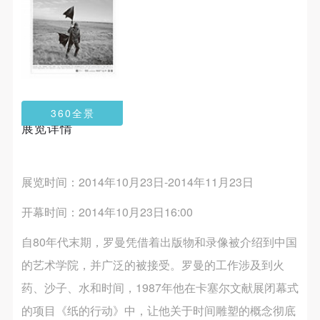
第一条
第一条
第一条
本次活动公平公正、自愿参加与退出、风险与责任自
本次活动公平公正、自愿参加与退出、风险与责任自
本次活动公平公正、自愿参加与退出、风险与责任自
负的原则。但活动有风险，参加者应有必要的风险意
负的原则。但活动有风险，参加者应有必要的风险意
负的原则。但活动有风险，参加者应有必要的风险意
识。
识。
识。
第二条
第二条
第二条
参加本次活动者必须遵守中华人民共和国的相关法
参加本次活动者必须遵守中华人民共和国的相关法
参加本次活动者必须遵守中华人民共和国的相关法
360全景
律、法规，必须遵循道德和社会公德规范，并应该具
律、法规，必须遵循道德和社会公德规范，并应该具
律、法规，必须遵循道德和社会公德规范，并应该具
展览详情
备以人为本、团结友爱、互相帮助和助人为乐的良好
备以人为本、团结友爱、互相帮助和助人为乐的良好
备以人为本、团结友爱、互相帮助和助人为乐的良好
品质。
品质。
品质。
展览时间：2014年10月23日-2014年11月23日
第三条
第三条
第三条
参加本次活动人员应该是成年人（具有完全民事行为
参加本次活动人员应该是成年人（具有完全民事行为
参加本次活动人员应该是成年人（具有完全民事行为
开幕时间：2014年10月23日16:00
能力的人，18周岁以上）未成年人必须在成年人的陪
能力的人，18周岁以上）未成年人必须在成年人的陪
能力的人，18周岁以上）未成年人必须在成年人的陪
自80年代末期，罗曼凭借着出版物和录像被介绍到中国
同下参观。
同下参观。
同下参观。
快捷登录
帐号密码登录
第四条
第四条
第四条
的艺术学院，并广泛的被接受。罗曼的工作涉及到火
参加活动者在此次活动期间的人身安全责任自负。鼓
参加活动者在此次活动期间的人身安全责任自负。鼓
参加活动者在此次活动期间的人身安全责任自负。鼓
药、沙子、水和时间，1987年他在卡塞尔文献展闭幕式
励参加者自行购买人身安全保险。活动中一旦出现事
励参加者自行购买人身安全保险。活动中一旦出现事
励参加者自行购买人身安全保险。活动中一旦出现事
的项目《纸的行动》中，让他关于时间雕塑的概念彻底
发送验证码