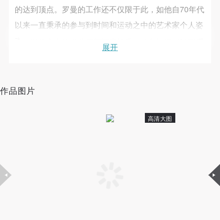
故，活动中任何非事故当事人及美术馆将不承担人身
故，活动中任何非事故当事人及美术馆将不承担人身
故，活动中任何非事故当事人及美术馆将不承担人身
手机号码
的达到顶点。罗曼的工作还不仅限于此，如他自70年代
手机号码将作为您的登录账号
事故的任何责任，但有互相援助的义务。参加活动的
事故的任何责任，但有互相援助的义务。参加活动的
事故的任何责任，但有互相援助的义务。参加活动的
以来一直秉承的参与到时间和运动之中的艺术家个人姿
成员应当积极主动的组织实施救援工作，但对事故本
成员应当积极主动的组织实施救援工作，但对事故本
成员应当积极主动的组织实施救援工作，但对事故本
态，以及关于压迫造成的物质转换，还有针对记忆和伤
身不承担任何法律责任和经济责任。参加本次活动者
身不承担任何法律责任和经济责任。参加本次活动者
身不承担任何法律责任和经济责任。参加本次活动者
展开
痛的个人经验之传达，当他停止滑动独木舟的时候，可
验证码
的人身安全不负有民事及相关连带责任。
的人身安全不负有民事及相关连带责任。
的人身安全不负有民事及相关连带责任。
第五条
第五条
第五条
能是因为老友的过世，而独木舟出现在他众多作品中，
登录
参加活动者在此次活动期间应主动遵守美术馆活动秩
参加活动者在此次活动期间应主动遵守美术馆活动秩
参加活动者在此次活动期间应主动遵守美术馆活动秩
被在陆地上拖行，或是从飞机上扔下来，还有他骑着自
作品图片
序、维护美术馆场地及展示、展览、馆藏艺术作品及
序、维护美术馆场地及展示、展览、馆藏艺术作品及
序、维护美术馆场地及展示、展览、馆藏艺术作品及
可使用雅昌艺术网会员账户登录
行车，缓缓拉动自行车，他自己的远去和滚动的独木
衍生品的安全。活动中一旦因个人原因造成美术馆场
衍生品的安全。活动中一旦因个人原因造成美术馆场
衍生品的安全。活动中一旦因个人原因造成美术馆场
舟，不是在很具体的讲人之远离，或事物之荒谬？
高清大图
地、空间、艺术品、衍生品等受到不同程度的损失、
地、空间、艺术品、衍生品等受到不同程度的损失、
地、空间、艺术品、衍生品等受到不同程度的损失、
罗曼的工作多被记载于具体的录像和文献之中，他可以
破坏。活动中任何非事故当事人及美术馆将不承担相
破坏。活动中任何非事故当事人及美术馆将不承担相
破坏。活动中任何非事故当事人及美术馆将不承担相
应的责任与损失，应由参与活动者根据相应的法律条
应的责任与损失，应由参与活动者根据相应的法律条
应的责任与损失，应由参与活动者根据相应的法律条
被看作接续了录像艺术被发现之后，以及激浪派运动，
文、组织规定进行协商和赔偿。并追究相应的法律责
文、组织规定进行协商和赔偿。并追究相应的法律责
文、组织规定进行协商和赔偿。并追究相应的法律责
达达运动的艺术家。另外，因为他出生在阿彭策尔（现
任和经济责任。
任和经济责任。
任和经济责任。
居住于圣加仑St.Gallen）这一瑞士小镇，也就无法避免
第六条
第六条
第六条
的常年过着隐士般的生活，常年坚持不懈的与自我衍生
参与活动者在参与活动时应当在美术馆工作人员及活
参与活动者在参与活动时应当在美术馆工作人员及活
参与活动者在参与活动时应当在美术馆工作人员及活
的世界观和艺术手段为伍。1981年罗曼曾经追逐着左派