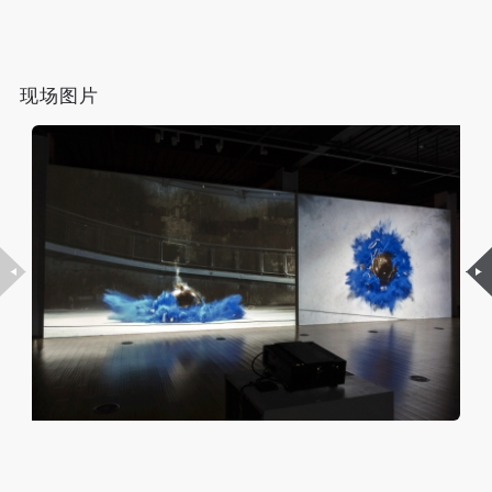
动导师、教师指导下进行，并正确的使用活动中所涉
动导师、教师指导下进行，并正确的使用活动中所涉
动导师、教师指导下进行，并正确的使用活动中所涉
浪漫的自由主义来过一次中国，这次中国的旅行最终通
及到的绘画工具、创作材料及配套设备、设施，若参
及到的绘画工具、创作材料及配套设备、设施，若参
及到的绘画工具、创作材料及配套设备、设施，若参
过一张照片凝固在时间中，罗曼伴随着新经济和艺术黄
与者因个人原因在使用相应绘画工具、创作材料及配
与者因个人原因在使用相应绘画工具、创作材料及配
与者因个人原因在使用相应绘画工具、创作材料及配
现场图片
套设备、设施造成个人受伤、伤害他人及造成相应工
套设备、设施造成个人受伤、伤害他人及造成相应工
套设备、设施造成个人受伤、伤害他人及造成相应工
金时期的再来中国时，已经年过古稀。
具、材料、设备或设施的故障或损坏。参与活动者应
具、材料、设备或设施的故障或损坏。参与活动者应
具、材料、设备或设施的故障或损坏。参与活动者应
录像和电影是罗曼最主要的展示手段和工作媒介，1975
当承当相应的全部责任，并主动赔偿相应的经济损
当承当相应的全部责任，并主动赔偿相应的经济损
当承当相应的全部责任，并主动赔偿相应的经济损
－1989，可以被看作是一个媒介时代的开始和终结，罗
失。活动中任何非事故当事人及美术馆将不承担人身
失。活动中任何非事故当事人及美术馆将不承担人身
失。活动中任何非事故当事人及美术馆将不承担人身
曼大量使用Super8摄影机（8毫米胶片），作品的长
事故的任何责任。
事故的任何责任。
事故的任何责任。
中央美术学院美术馆肖像权许可使用协议
中央美术学院美术馆肖像权许可使用协议
中央美术学院美术馆肖像权许可使用协议
度、质感受到很具体的胶片和技术限制，因为没有设置
根据《中华人民共和国广告法》、《中华人民共和国
根据《中华人民共和国广告法》、《中华人民共和国
根据《中华人民共和国广告法》、《中华人民共和国
单独的录音系统，罗曼的影像呈现出一种无声的力量，
民法通则》以及 最高人民法院关于贯彻执行 《中华
民法通则》以及 最高人民法院关于贯彻执行 《中华
民法通则》以及 最高人民法院关于贯彻执行 《中华
这与很多艺术家在过多的使用媒体的情况不同，罗曼试
人民共和国民法通则》若干问题的意见（试行）>的
人民共和国民法通则》若干问题的意见（试行）>的
人民共和国民法通则》若干问题的意见（试行）>的
图将媒介的介入和自然发生的事件，找到一种自由的平
有关规定，为明确肖像许可方（甲方）和使用方（乙
有关规定，为明确肖像许可方（甲方）和使用方（乙
有关规定，为明确肖像许可方（甲方）和使用方（乙
衡，通过极为简约的方式，呈现质朴的日常工作，他大
方）的权利义务关系，经双方友好协商，甲乙双方就
方）的权利义务关系，经双方友好协商，甲乙双方就
方）的权利义务关系，经双方友好协商，甲乙双方就
多数作品在创作的时候，除了帮助他在现场拍摄的人
带有甲方肖像的作品的使用达成如下一致协议：
带有甲方肖像的作品的使用达成如下一致协议：
带有甲方肖像的作品的使用达成如下一致协议：
（他的弟弟，后来还有他的夫人）之外，并没有其他观
一、 一般约定
一、 一般约定
一、 一般约定