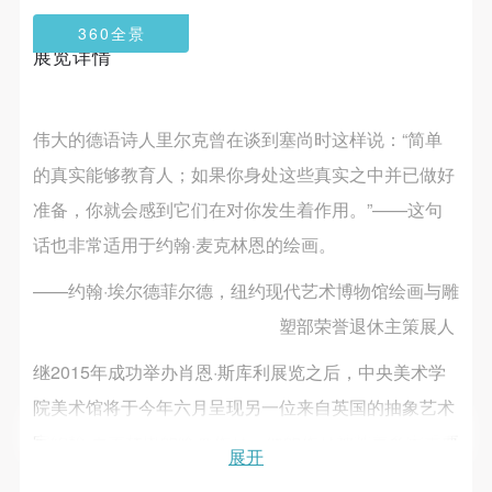
第一条
第一条
第一条
发送验证码
360全景
本次活动公平公正、自愿参加与退出、风险与责任自
本次活动公平公正、自愿参加与退出、风险与责任自
本次活动公平公正、自愿参加与退出、风险与责任自
手机号码
展览详情
负的原则。但活动有风险，参加者应有必要的风险意
负的原则。但活动有风险，参加者应有必要的风险意
负的原则。但活动有风险，参加者应有必要的风险意
手机号码将作为您的登录账号
识。
识。
识。
第二条
第二条
第二条
伟大的德语诗人里尔克曾在谈到塞尚时这样说：“简单
参加本次活动者必须遵守中华人民共和国的相关法
参加本次活动者必须遵守中华人民共和国的相关法
参加本次活动者必须遵守中华人民共和国的相关法
验证码
的真实能够教育人；如果你身处这些真实之中并已做好
律、法规，必须遵循道德和社会公德规范，并应该具
律、法规，必须遵循道德和社会公德规范，并应该具
律、法规，必须遵循道德和社会公德规范，并应该具
登录
准备，你就会感到它们在对你发生着作用。”——这句
备以人为本、团结友爱、互相帮助和助人为乐的良好
备以人为本、团结友爱、互相帮助和助人为乐的良好
备以人为本、团结友爱、互相帮助和助人为乐的良好
话也非常适用于约翰·麦克林恩的绘画。
品质。
品质。
品质。
可使用雅昌艺术网会员账户登录
第三条
第三条
第三条
——约翰·埃尔德菲尔德，纽约现代艺术博物馆绘画与雕
参加本次活动人员应该是成年人（具有完全民事行为
参加本次活动人员应该是成年人（具有完全民事行为
参加本次活动人员应该是成年人（具有完全民事行为
塑部荣誉退休主策展人
能力的人，18周岁以上）未成年人必须在成年人的陪
能力的人，18周岁以上）未成年人必须在成年人的陪
能力的人，18周岁以上）未成年人必须在成年人的陪
继2015年成功举办肖恩·斯库利展览之后，中央美术学
同下参观。
同下参观。
同下参观。
第四条
第四条
第四条
院美术馆将于今年六月呈现另一位来自英国的抽象艺术
参加活动者在此次活动期间的人身安全责任自负。鼓
参加活动者在此次活动期间的人身安全责任自负。鼓
参加活动者在此次活动期间的人身安全责任自负。鼓
家约翰·麦克林恩的绘画作品。他的作品被英美多家重要
展开
励参加者自行购买人身安全保险。活动中一旦出现事
励参加者自行购买人身安全保险。活动中一旦出现事
励参加者自行购买人身安全保险。活动中一旦出现事
美术馆收藏，其艺术也受到多位国际重要批评家的支