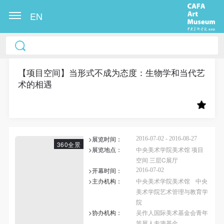
EN
中央美术学院美术馆出版授权协议书
中央美术学院美术馆出版授权协议书
中央美术学院美术馆出版授权协议书
本人完全同意《中央美术学院美术馆》（以下简
本人完全同意《中央美术学院美术馆》（以下简
本人完全同意《中央美术学院美术馆》（以下简
称“CAFAM”），愿意将本人参与中央美术学院美术馆
称“CAFAM”），愿意将本人参与中央美术学院美术馆
称“CAFAM”），愿意将本人参与中央美术学院美术馆
【项目空间】当形式不成为态度：生物学和当代艺
术的相遇
公共教育部组织的公益性活动（包括美术馆会员活
公共教育部组织的公益性活动（包括美术馆会员活
公共教育部组织的公益性活动（包括美术馆会员活
动）的涉及本人的图像、照片、文字、著作、活动成
动）的涉及本人的图像、照片、文字、著作、活动成
动）的涉及本人的图像、照片、文字、著作、活动成
果（如参与工作坊创作的作品）提交中央美术学院用
果（如参与工作坊创作的作品）提交中央美术学院用
果（如参与工作坊创作的作品）提交中央美术学院用
作发表、出版。中央美术学院可以以电子、网络及其
作发表、出版。中央美术学院可以以电子、网络及其
作发表、出版。中央美术学院可以以电子、网络及其
>展览时间：
2016-07-02 - 2016-08-27
它数字媒体形式公开出版，并同意编入《中国知识资
它数字媒体形式公开出版，并同意编入《中国知识资
它数字媒体形式公开出版，并同意编入《中国知识资
360全景
>展览地点：
中央美术学院美术馆 项目
源总库》《中央美术学院资料库》《中央美术学院美
源总库》《中央美术学院资料库》《中央美术学院美
源总库》《中央美术学院资料库》《中央美术学院美
空间 三层C展厅
术馆资料库》等相关资料、文献、档案机构和平台，
术馆资料库》等相关资料、文献、档案机构和平台，
术馆资料库》等相关资料、文献、档案机构和平台，
>开幕时间：
2016-07-02
>主办机构：
中央美术学院美术馆
中央
在中央美术学院中使用和在互联网上传播，同意按相
在中央美术学院中使用和在互联网上传播，同意按相
在中央美术学院中使用和在互联网上传播，同意按相
美术学院艺术管理与教育学
关“章程”规定享受相关权益。
关“章程”规定享受相关权益。
关“章程”规定享受相关权益。
院
中央美术学院美术馆活动安全免责协议书
中央美术学院美术馆活动安全免责协议书
中央美术学院美术馆活动安全免责协议书
>协办机构：
吴作人国际美术基金会青年
快捷登录
帐号密码登录
策展人专项基金