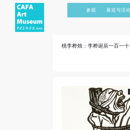
参观
展览与活
当前展览
艺术家&典藏
CAFAM 讲座
会员
展览预告
学术研究
CAFAM 课程
企业赞助
桃李桦烛：李桦诞辰一百一十
展览回顾
艺术出版
CAFAM 体验
捐赠
数字美术馆
志愿者
资讯
合作伙伴
举办活动