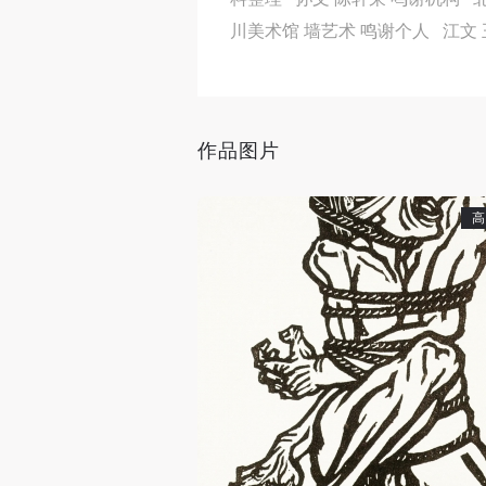
川美术馆 墙艺术 鸣谢个人 江文
作品图片
高