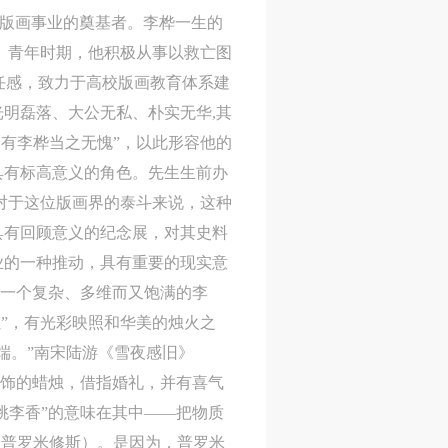
现代版画事业的奠基者。李桦一生的
。青年时期，他积极从事以救亡图
责任感，致力于高校版画教育体系建
明磊落、大公无私、朴实无华,其
只有李桦当之无愧”，以此形容他的
具有标高意义的角色。先生生前办
对于这位版画界的泰斗来说，这种
具有回顾意义的纪念展，对其史料
业的一种推动，具有重要的现实意
现一个复杂、多维而又饱满的李
烛”，有光彩映照和华美的烛火之
端。”南宋陆游《雪夜感旧》
彩饰的蜡烛，借指婚礼，并有喜气
桃李香”的意味在其中——把物质
（版画中的普罗米修斯）。是因为，普罗米