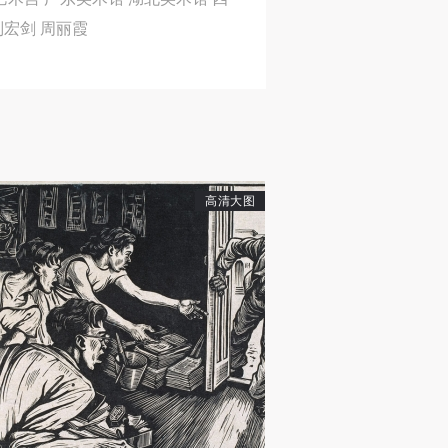
身
身
身
迎华 刘宏剑 周丽霞
承
承
承
主
主
主
参
参
参
高清大图
及
及
及
美
美
美
任
任
任
据
据
据
济
济
济
进
进
进