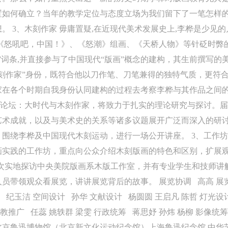
美术学院资料库》《中央美术学院美术馆资料库》等相关资料、文献、档
美术学院资料库》《中央美术学院美术馆资料库》等相关资料、文献、档
美术学院资料库》《中央美术学院美术馆资料库》等相关资料、文献、档
置如何确立？当年的教学定位与态度立场为我们留下了一笔怎样
登录
机构和平台，在中央美术学院中使用和在互联网上传播，同意按相关“章程
机构和平台，在中央美术学院中使用和在互联网上传播，同意按相关“章程
机构和平台，在中央美术学院中使用和在互联网上传播，同意按相关“章程
。 3、木刻作家 毋庸置疑,在近现代美术发展史上,李桦是少见
可使用雅昌艺术网会员账户登录
定享受相关权益。
定享受相关权益。
定享受相关权益。
《怒吼吧，中国！》、《怒潮》组画、《天桥人物》等针砭时弊
中央美术学院美术馆活动安全免责协议书
中央美术学院美术馆活动安全免责协议书
中央美术学院美术馆活动安全免责协议书
”词条,并直接参与了中国现代“版画”概念的建构，其生前撰写的
第一条
第一条
第一条
刻作家”身份，既符合他以刀作笔、刀笔兼得的独特气质，更符
本次活动公平公正、自愿参加与退出、风险与责任自负的原则。但活动有
本次活动公平公正、自愿参加与退出、风险与责任自负的原则。但活动有
本次活动公平公正、自愿参加与退出、风险与责任自负的原则。但活动有
在各个时期自我身份认同建构的过程去考察李桦与其作品之间的
险，参加者应有必要的风险意识。
险，参加者应有必要的风险意识。
险，参加者应有必要的风险意识。
、论坛：大时代与木刻作家，将致力于扎实的理论研究与探讨。
第二条
第二条
第二条
术成就，以及与美术史的关系等诸多议题展开广泛而深入的研讨
参加本次活动者必须遵守中华人民共和国的相关法律、法规，必须遵循道
参加本次活动者必须遵守中华人民共和国的相关法律、法规，必须遵循道
参加本次活动者必须遵守中华人民共和国的相关法律、法规，必须遵循道
围绕李桦及中国现代木刻运动，进行一场公开讲座。 3、工作
和社会公德规范，并应该具备以人为本、团结友爱、互相帮助和助人为乐
和社会公德规范，并应该具备以人为本、团结友爱、互相帮助和助人为乐
和社会公德规范，并应该具备以人为本、团结友爱、互相帮助和助人为乐
实践的工作坊，重点向公众介绍木刻版画的特色和区别，扩展观
良好品质。
良好品质。
良好品质。
3次实地探访中央美院版画系木版工作室，并有专业学生和技师讲
第三条
第三条
第三条
员带领观众看展览，讲讲展览背后的故事。 展览协调 高高 展览
参加本次活动人员应该是成年人（具有完全民事行为能力的人，18周岁以
参加本次活动人员应该是成年人（具有完全民事行为能力的人，18周岁以
参加本次活动人员应该是成年人（具有完全民事行为能力的人，18周岁以
 纪玉洁 空间设计 孙华 文献设计 杨圆圆 王启凡 陈哲 灯光设
上）未成年人必须在成年人的陪同下参观。
上）未成年人必须在成年人的陪同下参观。
上）未成年人必须在成年人的陪同下参观。
公教推广 任蕊 姚轶群 梁雯 行政统筹 蒋思妤 孙炜 杨柳 影像统
第四条
第四条
第四条
北京鲁迅博物馆（北京新文化运动纪念馆）上海鲁迅纪念馆 中华艺