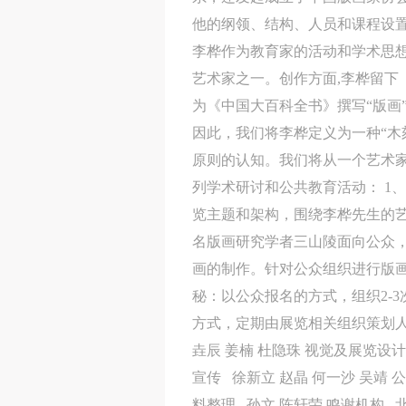
他的纲领、结构、人员和课程设
李桦作为教育家的活动和学术思想
艺术家之一。创作方面,李桦留下
为《中国大百科全书》撰写“版画
因此，我们将李桦定义为一种“木
原则的认知。我们将从一个艺术家
列学术研讨和公共教育活动： 1
览主题和架构，围绕李桦先生的艺
名版画研究学者三山陵面向公众，
画的制作。针对公众组织进行版画
秘：以公众报名的方式，组织2-
方式，定期由展览相关组织策划人
垚辰 姜楠 杜隐珠 视觉及展览设计
宣传 徐新立 赵晶 何一沙 吴靖 
料整理 孙文 陈轩荣 鸣谢机构 