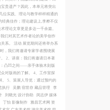
案
案
案
的宝贵遗产？因此，本单元将突出
”规
”规
”规
的几位实践、理论与教学样样精通的
的经典佳作；理论建设上,李桦不仅
美术理论文章更是多达一千余篇。
合我们对其艺术作者论的美学创作
风
风
风
关系。 活动 展览期间还将举办系
届时，我们将邀请专家学者围绕展
。 2、讲座：我们将邀请日本著
德
德
德
坊：凸凹之间——亲手体验木刻版
的
的
的
众对版画的了解。 4、工作室探
解。 5、策展人导览：通过预约的
执行 吴鹏 宿世存 藏品管理 李
计 刘晓光 设计协助 闵志伊 媒体
筹 丁怡 影像制作 雅昌艺术网 资
术宫 广东美术馆 湖北美术馆 四