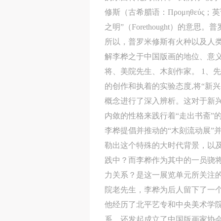
修斯（古希腊语：Προμηθεύς
之明”（Forethought）
所以，普罗米修斯有火种以及人类老师的
解李桦之于中国版画的地位、意义
将、美院先生、木刻作家。 1、
的创作和执着的实验态度,将“新
概念进行了深入辨析。这对于新
内敛的性格来践行着“走出书斋”
李桦提倡并推动的“木刻流动展”
勒出这个特殊的大时代背景，以及
践中？而李桦作为其中的一员骁
力关系？是这一展览单元所关注的
院老先生，李桦为后人留下了一
他经历了北平艺专和中央美术学
系，还发起成立了中国版画家协