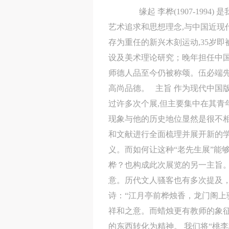
缘起 李桦(1907-1994)
艺术追求和思想理念,与中国近
存为重任的新兴木刻运动,35岁
设及美术理论研究；晚年担任中
师德人品至今仍被称颂。伍必端先
高尚品德。 主旨 作为现代中国
过许多次个展,但主要集中在其
现象与他的历史地位显然是很不
和文献进行全面梳理并展开新的
义。而如何让这种“老先生展”能
桦？也构成此次展览的另一主旨。
意。历代文人骚客也有多次提及，
诗：“江月亭前桦烛香，龙门阁上
祥和之意。而蜡烛更有教师的象征
的东西转化为精神。 我们将“桃李桦烛