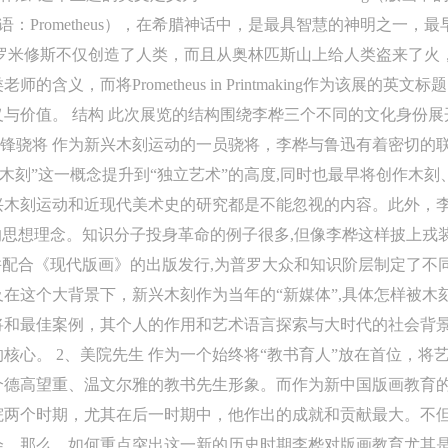
；英语：Prometheus），在希腊神话中，是最具智慧的神明之一
的意思。普罗米修斯不仅创造了人类，而且从奥林匹斯山上给人类盗来
含义，而将Prometheus in Printmaking作为该展的
与价值。 结构 此次展览的结构围绕李桦三个不同的文化身份
先锋骁将 作为新兴木刻运动的一员骁将，李桦与鲁迅有着密切的
兴木刻”这一概念提升到“独立艺术”的高度,同时也最早将创作木
兴木刻运动和近现代美术史的研究都是不能忽视的内容。此外，
的思想理念。知识分子投身革命的例子很多,但像李桦这样披上戎
快捷登录
帐号密码登录
并配合《现代版画》的出版发行,为普罗大众和知识阶层制定了不
中央美术学院美术馆出版授权协议书
中央美术学院美术馆出版授权协议书
中央美术学院美术馆出版授权协议书
在这个大背景下，新兴木刻作为当年的“新媒体”,具体怎样被木
手机号码
发送验证码
本人完全同意《中央美术学院美术馆》（以下简称“CAFAM”），愿意将本
本人完全同意《中央美术学院美术馆》（以下简称“CAFAM”），愿意将本
本人完全同意《中央美术学院美术馆》（以下简称“CAFAM”），愿意将本
将和最佳案例，其个人的作用和艺术语言探索与大时代的社会背
参与中央美术学院美术馆公共教育部组织的公益性活动（包括美术馆会员
参与中央美术学院美术馆公共教育部组织的公益性活动（包括美术馆会员
参与中央美术学院美术馆公共教育部组织的公益性活动（包括美术馆会员
手机号码将作为您的登录账号
核心。 2、美院先生 作为一个始终将“教书育人”放在首位，将
动）的涉及本人的图像、照片、文字、著作、活动成果（如参与工作坊创
动）的涉及本人的图像、照片、文字、著作、活动成果（如参与工作坊创
动）的涉及本人的图像、照片、文字、著作、活动成果（如参与工作坊创
个德高望重、温文尔雅的教书先生形象。而作为新中国版画教育
验证码
的作品）提交中央美术学院用作发表、出版。中央美术学院可以以电子、
的作品）提交中央美术学院用作发表、出版。中央美术学院可以以电子、
的作品）提交中央美术学院用作发表、出版。中央美术学院可以以电子、
院两个时期，尤其在后一时期中，他作出的成就和贡献最大。不
络及其它数字媒体形式公开出版，并同意编入《中国知识资源总库》《中
络及其它数字媒体形式公开出版，并同意编入《中国知识资源总库》《中
络及其它数字媒体形式公开出版，并同意编入《中国知识资源总库》《中
会。那么，如何重点突出这一新的历史时期李桦对版画教育尤其