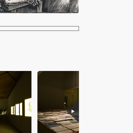
施
施
施
活
活
活
人
人
人
）>
）>
）>
致
致
致
合本
合本
合本
现代
现代
现代
、
、
、