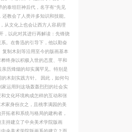
，最早的泰坦巨神后代，名字有“先见
了火，还教会了人类许多知识和技能。
英文标题，从文化上也会让西方人容易理
展开，以此对其进行再解读：先锋骁
联系。在鲁迅的引导下，他以勤奋
刻、复制木刻等沿用至今的版画基本
李桦终身以积极入世的态度、平和
装亲历烽烟的却实属罕见。特别是
同的木刻实践方针。 因此，如何勾
刻家运用到这场轰轰烈烈的社会实
人
人
人
景和文化环境构成怎样的互动和张
活
活
活
艺术家身份次之，且桃李满园的美
作
作
作
的开拓者和系统与格局的建构者，
网
网
网
但主持建立了中央美术学院版画
央
央
央
是中央美术学院版画系的建立？而