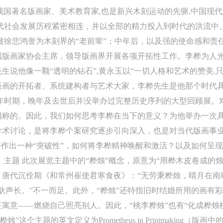
 是我国著名版画家、美术教育家,也是新兴木刻运动的先驱,中国
现代社会发展历程紧密相连，并以全部的精力投入到时代的洪流中
即被徐悲鸿誉为木刻界的“老前辈”；中年后，以及强的使命感和
国版画家协会主席，领导版画界开展各项开拓性工作。李桦为人光
生说他像一颗“透明的钻石”,黄永玉以“一切人格和艺术的赞美,
版画的开拓者、系统建构者与艺术大家，李桦先生是他那个时代
青年时期，晚年及去世后并没举办过完整历史序列的大型回顾展。
相称的。因此，我们如何思考李桦在当下的意义？为他举办一次
学术讨论，是将李桦个案研究逐步引向深入，也是对当代版画事
够作出一种“突破性”，如何将李桦精神唤醒和激活？以及如何呈
 主题 此次展览主题中的“桦烛”概念，原意为“用桦木皮卷成的
唐代沉佺期《和常州崔使君寒食夜》：“无劳秉桦烛，晴月在南
驮声长。”不一而足。此外，“桦烛”还特指旧时结婚所用的画有
寓意——燃烧自己照亮别人。因此，“桃李桦烛”也有“化成桦烛
”这个主题的英文定义为Prometheus in Printmaking