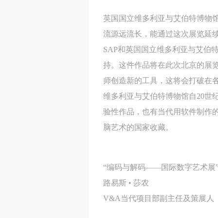
英国国立维多利亚与艾伯特博物馆
流源远流长，能通过这次展览延
SAP和英国国立维多利亚与艾伯
持。这件作品将在此次北京的展览
师创造新的工具，这将会打破在
维多利亚与艾伯特博物馆自20世
验性作品，也有当代用软件制作的
脑艺术的国家收藏。
“编码与解码——国际数字艺术展
路易斯 • 莎农
V&A当代项目部副主任及策展人