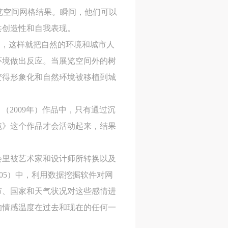
在展览空间网格结果。瞬间，他们可以
进
进
进
共创造性和自我表现。
市环境中，这样就把自然的环境和城市人
施
施
施
环境做出反应。当展览空间外的树
活
活
活
变得形象化和自然环境被移植到城
。
（2009年）作品中，只有通过沉
人
人
人
镜》这个作品才会活动起来，结果
）>
）>
）>
会里被艺术家和设计师所转换以及
致
致
致
》（2005）中，利用数据挖掘软件对网
市、国家和天气状况对这些感情进
的情感温度在过去和现在的任何一
合本
合本
合本