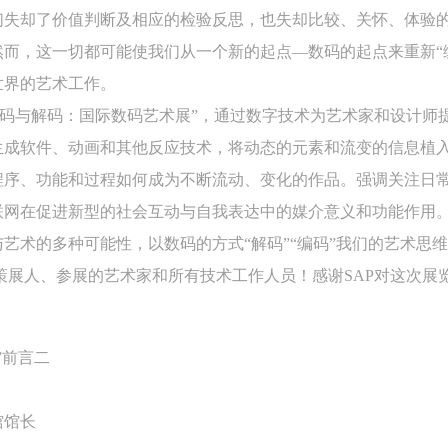
们失却了价值判断及相应的检验反思，也失却比较、关怀、体验
而，这一切都可能使我们从一个新的起点—数码的起点来重新“编
世界的艺术工作。
编码与解码：国际数码艺术展”，通过数字技术为艺术家和设计师
生成软件、动画和其他反应技术，将动态的元素和流变的信息植
程序、功能和过程如何成为不断流动、变化的作品。强调关注日
联网在促进新型的社会互动与自我表达中的媒介意义和功能作用
艺术的多种可能性，以数码的方式“解码”“编码”我们的艺术思
策展人、参展的艺术家和所有技术工作人员！感谢SAP对这次展
快捷登录
帐号密码登录
中央美术学院美术馆出版授权协议书
中央美术学院美术馆出版授权协议书
中央美术学院美术馆出版授权协议书
”前言二
手机号码
发送验证码
本人完全同意《中央美术学院美术馆》（以下简称“CAFAM”），愿意将本
本人完全同意《中央美术学院美术馆》（以下简称“CAFAM”），愿意将本
本人完全同意《中央美术学院美术馆》（以下简称“CAFAM”），愿意将本
参与中央美术学院美术馆公共教育部组织的公益性活动（包括美术馆会员
参与中央美术学院美术馆公共教育部组织的公益性活动（包括美术馆会员
参与中央美术学院美术馆公共教育部组织的公益性活动（包括美术馆会员
手机号码将作为您的登录账号
馆馆长
动）的涉及本人的图像、照片、文字、著作、活动成果（如参与工作坊创
动）的涉及本人的图像、照片、文字、著作、活动成果（如参与工作坊创
动）的涉及本人的图像、照片、文字、著作、活动成果（如参与工作坊创