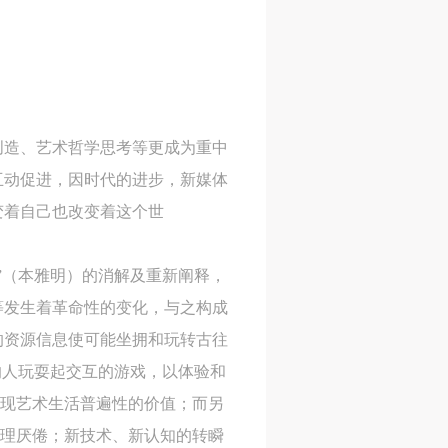
动、变化的作品。
创造、艺术哲学思考等更成为重中
互动促进，因时代的进步，新媒体
进了新型的社会互动与自我表达的
变着自己也改变着这个世
”（本雅明）的消解及重新阐释，
等发生着革命性的变化，与之构成
的资源信息使可能坐拥和玩转古往
的人玩耍起交互的游戏，以体验和
实现艺术生活普遍性的价值；而另
心理厌倦；新技术、新认知的转瞬