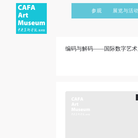
参观
展览与活
当前展览
艺术家&典藏
CAFAM 讲座
会员
展览预告
学术研究
CAFAM 课程
企业赞助
编码与解码——国际数字艺术
展览回顾
艺术出版
CAFAM 体验
捐赠
数字美术馆
志愿者
资讯
合作伙伴
举办活动