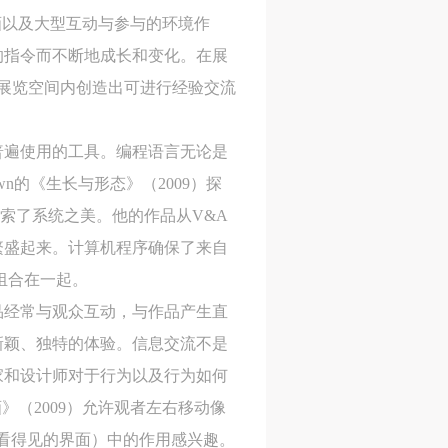
画以及大型互动与参与的环境作
的指令而不断地成长和变化。在展
在展览空间内创造出可进行经验交流
身
身
身
承
承
承
。
主
主
主
普遍使用的工具。编程语言无论是
参
参
参
n的《生长与形态》（2009）探
索了系统之美。他的作品从V&A
繁盛起来。计算机程序确保了来自
及
及
及
组合在一起。
美
美
美
品经常与观众互动，与作品产生直
任
任
任
新颖、独特的体验。信息交流不是
据
据
据
家和设计师对于行为以及行为如何
济
济
济
画》（2009）允许观者左右移动像
有看得见的界面）中的作用感兴趣。