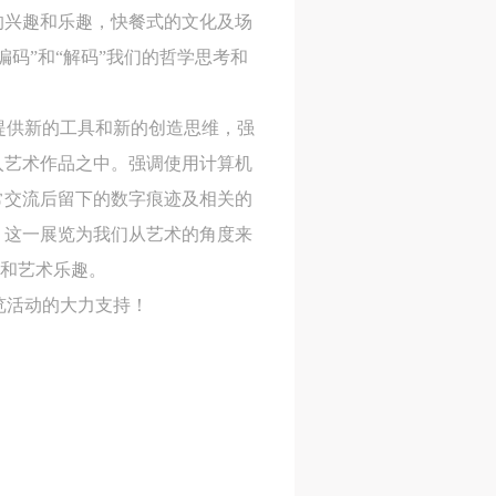
的兴趣和乐趣，快餐式的文化及场
码”和“解码”我们的哲学思考和
提供新的工具和新的创造思维，强
入艺术作品之中。强调使用计算机
常交流后留下的数字痕迹及相关的
。这一展览为我们从艺术的角度来
维和艺术乐趣。
览活动的大力支持！
人
人
人
活
活
活
作
作
作