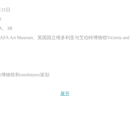
月21日
0
、3B
t Museum、英国国立维多利亚与艾伯特博物馆Victoria and Alb
和onedotzero策划
》展示了最新的数字互动设计的发展，既有小型的、以屏幕为基
展开
aniel Brown, Golan Levin, Daniel Rozin, Troika和
了新的工具，强调创新、交互，利用自我生成软件、动画和其他
之中，有些作品则与观众互动而发生改变。