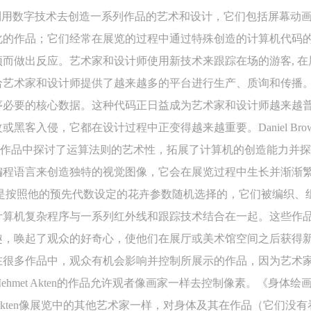
利用数字技术去创造一系列作品的艺术和设计，它们包括屏幕动
上）未成年人必须在成年人的陪同下参观。
上）未成年人必须在成年人的陪同下参观。
上）未成年人必须在成年人的陪同下参观。
化的作品；它们经常在展览的过程中通过特殊创造的计算机代码
第四条
第四条
第四条
而做出反应。艺术家和设计师使用新技术来跟踪在场的游客, 
参加活动者在此次活动期间的人身安全责任自负。鼓励参加者自行购买人
参加活动者在此次活动期间的人身安全责任自负。鼓励参加者自行购买人
参加活动者在此次活动期间的人身安全责任自负。鼓励参加者自行购买人
安全保险。活动中一旦出现事故，活动中任何非事故当事人及美术馆将不
安全保险。活动中一旦出现事故，活动中任何非事故当事人及美术馆将不
安全保险。活动中一旦出现事故，活动中任何非事故当事人及美术馆将不
给艺术家和设计师提供了越来越多的平台进行生产、质询和传播
担人身事故的任何责任，但有互相援助的义务。参加活动的成员应当积极
担人身事故的任何责任，但有互相援助的义务。参加活动的成员应当积极
担人身事故的任何责任，但有互相援助的义务。参加活动的成员应当积极
序必要的核心数据。这种代码正日益成为艺术家和设计师越来越
动的组织实施救援工作，但对事故本身不承担任何法律责任和经济责任。
动的组织实施救援工作，但对事故本身不承担任何法律责任和经济责任。
动的组织实施救援工作，但对事故本身不承担任何法律责任和经济责任。
黑客入侵，它都在设计过程中正变得越来越重要。Daniel Brow
加本次活动者的人身安全不负有民事及相关连带责任。
加本次活动者的人身安全不负有民事及相关连带责任。
加本次活动者的人身安全不负有民事及相关连带责任。
n在作品中探讨了运算法则的艺术性，拓展了计算机的创造能力并探
第五条
第五条
第五条
编程语言来创造独特的视觉图像，它会在展览过程中生长并渐渐
参加活动者在此次活动期间应主动遵守美术馆活动秩序、维护美术馆场地
参加活动者在此次活动期间应主动遵守美术馆活动秩序、维护美术馆场地
参加活动者在此次活动期间应主动遵守美术馆活动秩序、维护美术馆场地
画是按照他的预先代数设定的花卉参数随机选择的，它们被编织、
展示、展览、馆藏艺术作品及衍生品的安全。活动中一旦因个人原因造成
展示、展览、馆藏艺术作品及衍生品的安全。活动中一旦因个人原因造成
展示、展览、馆藏艺术作品及衍生品的安全。活动中一旦因个人原因造成
计算机复杂程序与一系列红外线和跟踪技术结合在一起。这些作
术馆场地、空间、艺术品、衍生品等受到不同程度的损失、破坏。活动中
术馆场地、空间、艺术品、衍生品等受到不同程度的损失、破坏。活动中
术馆场地、空间、艺术品、衍生品等受到不同程度的损失、破坏。活动中
趣，唤起了观众的好奇心，使他们在展厅或美术馆空间之后获得
何非事故当事人及美术馆将不承担相应的责任与损失，应由参与活动者根
何非事故当事人及美术馆将不承担相应的责任与损失，应由参与活动者根
何非事故当事人及美术馆将不承担相应的责任与损失，应由参与活动者根
在很多作品中，观众有机会影响并控制所展示的作品，因为艺术
相应的法律条文、组织规定进行协商和赔偿。并追究相应的法律责任和经
相应的法律条文、组织规定进行协商和赔偿。并追究相应的法律责任和经
相应的法律条文、组织规定进行协商和赔偿。并追究相应的法律责任和经
hmet Akten的作品允许观者像画家一样去控制像素。《身体绘
责任。
责任。
责任。
kten像展览中的其他艺术家一样，对身体及其在作品（它们没
第六条
第六条
第六条