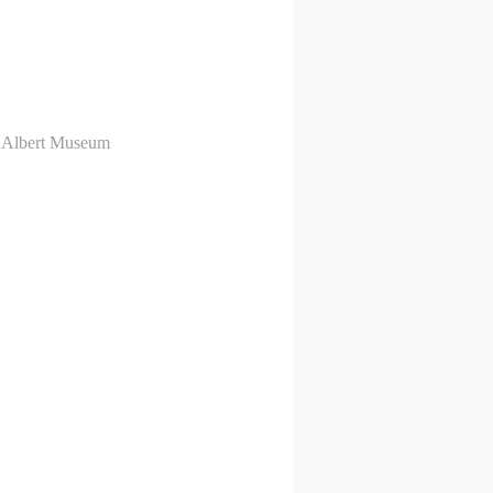
ert Museum
础的图形设计，也有大型的互动装
Karsten Schmidt。
反应技术将动态的元素植入艺术作