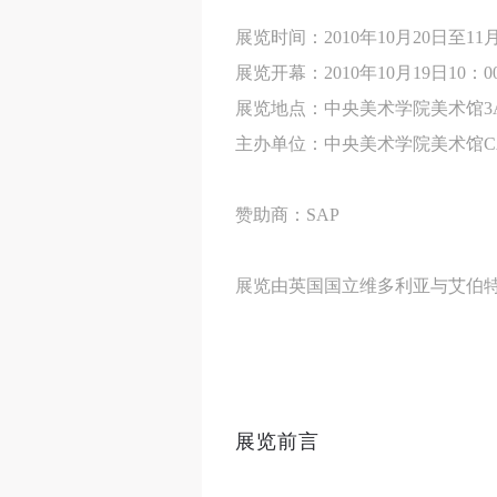
展览时间：2010年10月20日至11
展览开幕：2010年10月19日10：0
展览地点：中央美术学院美术馆3A
主办单位：中央美术学院美术馆CAFA Ar
赞助商：SAP
展览由英国国立维多利亚与艾伯特博物馆
《编码与解码：国际数字艺术展
置。展出的作品由国际知名艺术家、设计师创作，如D
数字技术为艺术家和设计师提供
展览前言
品中。一些作品是处于永恒变化