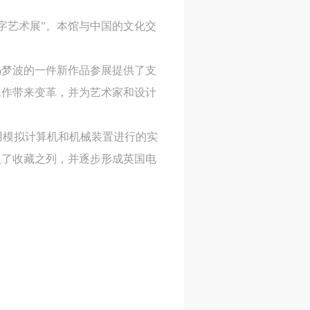
网
网
网
字艺术展”。本馆与中国的文化交
央
央
央
案
案
案
冯梦波的一件新作品参展提供了支
”规
”规
”规
工作带来变革，并为艺术家和设计
用模拟计算机和机械装置进行的实
入了收藏之列，并逐步形成英国电
风
风
风
德
德
德
的
的
的