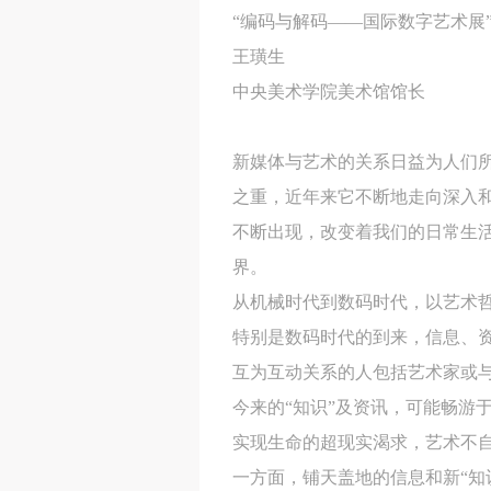
该展览探索三个主题：
“编码与解码——国际数字艺术展
1.作为编码的材料。
王璜生
用编码来呈现作品，这些作品使
中央美术学院美术馆馆长
2.互动性。
它强调观众的参与，与展品互动
新媒体与艺术的关系日益为人们
3.网络
之重，近年来它不断地走向深入
这部分的作品关注日常交流后留
不断出现，改变着我们的日常生
媒介。
界。
从机械时代到数码时代，以艺术哲
特别是数码时代的到来，信息、
互为互动关系的人包括艺术家或
今来的“知识”及资讯，可能畅游
实现生命的超现实渴求，艺术不自
一方面，铺天盖地的信息和新“知