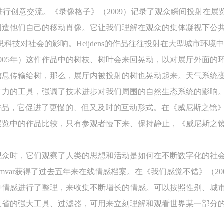
许观众之间进行创意交流。《录像格子》（2009）记录了观众瞬间投射
参与活动者在参与活动时应当在美术馆工作人员及活动导师、教师指导下
参与活动者在参与活动时应当在美术馆工作人员及活动导师、教师指导下
参与活动者在参与活动时应当在美术馆工作人员及活动导师、教师指导下
创造他们自己的移动肖像。它让我们理解在观众的集体凝视下公
行，并正确的使用活动中所涉及到的绘画工具、创作材料及配套设备、设
行，并正确的使用活动中所涉及到的绘画工具、创作材料及配套设备、设
行，并正确的使用活动中所涉及到的绘画工具、创作材料及配套设备、设
促使我们反思科技对社会的影响。Heijdens的作品往往投射在大型城
施，若参与者因个人原因在使用相应绘画工具、创作材料及配套设备、设
施，若参与者因个人原因在使用相应绘画工具、创作材料及配套设备、设
施，若参与者因个人原因在使用相应绘画工具、创作材料及配套设备、设
005年）这件作品中的树枝、树叶会来回晃动，以对展厅外面的
造成个人受伤、伤害他人及造成相应工具、材料、设备或设施的故障或损
造成个人受伤、伤害他人及造成相应工具、材料、设备或设施的故障或损
造成个人受伤、伤害他人及造成相应工具、材料、设备或设施的故障或损
坏。参与活动者应当承当相应的全部责任，并主动赔偿相应的经济损失。
坏。参与活动者应当承当相应的全部责任，并主动赔偿相应的经济损失。
坏。参与活动者应当承当相应的全部责任，并主动赔偿相应的经济损失。
信息传输给树，那么，展厅内被投射的树也晃动起来。天气系统
动中任何非事故当事人及美术馆将不承担人身事故的任何责任。
动中任何非事故当事人及美术馆将不承担人身事故的任何责任。
动中任何非事故当事人及美术馆将不承担人身事故的任何责任。
有力的工具，强调了技术进步对我们周围的自然生态系统的影响
中央美术学院美术馆肖像权许可使用协议
中央美术学院美术馆肖像权许可使用协议
中央美术学院美术馆肖像权许可使用协议
一件作品，它促进了更慢的、但又及时的互动形式。在《威尼斯之镜》
根据《中华人民共和国广告法》、《中华人民共和国民法通则》以及 最高
根据《中华人民共和国广告法》、《中华人民共和国民法通则》以及 最高
根据《中华人民共和国广告法》、《中华人民共和国民法通则》以及 最高
展览中的作品比较，只有参观者慢下来、保持静止，《威尼斯之
民法院关于贯彻执行 《中华人民共和国民法通则》若干问题的意见（试行
民法院关于贯彻执行 《中华人民共和国民法通则》若干问题的意见（试行
民法院关于贯彻执行 《中华人民共和国民法通则》若干问题的意见（试行
的有关规定，为明确肖像许可方（甲方）和使用方（乙方）的权利义务关
的有关规定，为明确肖像许可方（甲方）和使用方（乙方）的权利义务关
的有关规定，为明确肖像许可方（甲方）和使用方（乙方）的权利义务关
观众时，它们观察了人类的思想和活动是如何在不断数字化的社
系，经双方友好协商，甲乙双方就带有甲方肖像的作品的使用达成如下一
系，经双方友好协商，甲乙双方就带有甲方肖像的作品的使用达成如下一
系，经双方友好协商，甲乙双方就带有甲方肖像的作品的使用达成如下一
 和 Sep Kemvar获得了过去五年来在线情感档案。在《我们感觉不错
协议：
协议：
协议：
种情感进行了整理，来收集不断增长的情感。可以按照性别、城
一、 一般约定
一、 一般约定
一、 一般约定
反省的强大工具、过滤器，可用来立刻理解和观看世界某一部分
（1）、甲方为本协议中的肖像权人，自愿将自己的肖像权许可乙方作符
（1）、甲方为本协议中的肖像权人，自愿将自己的肖像权许可乙方作符
（1）、甲方为本协议中的肖像权人，自愿将自己的肖像权许可乙方作符