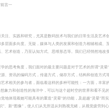
”前言一
用计算机编码创作了新的作品，以探索编码如何编程成为不断流
，因而延伸了作品的变化。
所关注、实践和研究，尤其是数码技术与我们的日常生活及艺术
和多层面多向度。无疑，媒体与人类的发展和创造力相辅相成、
下的数字痕迹如何被评价和使用，关注高级技术和互联网如何促
活、艺术创造，乃至认知方式、思维形态等。我们已经悄然地改
学的思考角度，我们面对的最主要问题是对于艺术的所谓“灵晕
资源、资讯的编码方式，传递方式，储存方式，结构和创造方式
与艺术相关的参与者，面临着这样的多种可能性：一方面，丰富
于想象力和创造性的海洋中，可以与这个超时空的世界和看不见
觉地体现着她可能具有的重造“灵晕”的功能，及超越“灵晕”而
识”、新“图像”，使人们从无所适从到熟视无睹，从视觉疲劳到