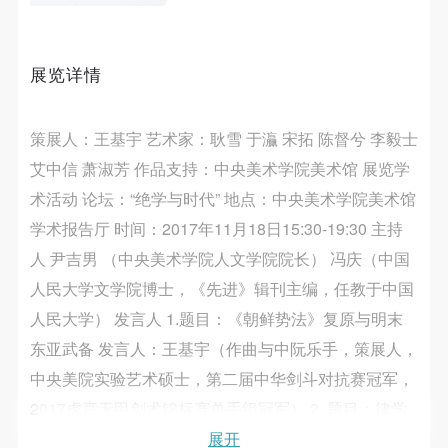
第一条
第一条
第一条
本次活动公平公正、自愿参加与退出、风险与责任自
本次活动公平公正、自愿参加与退出、风险与责任自
本次活动公平公正、自愿参加与退出、风险与责任自
负的原则。但活动有风险，参加者应有必要的风险意
负的原则。但活动有风险，参加者应有必要的风险意
负的原则。但活动有风险，参加者应有必要的风险意
展览详情
识。
识。
识。
第二条
第二条
第二条
策展人：王基宇 艺术家：耿雪 于灜 宋拓 陈督兮 李毅士
参加本次活动者必须遵守中华人民共和国的相关法
参加本次活动者必须遵守中华人民共和国的相关法
参加本次活动者必须遵守中华人民共和国的相关法
艾中信 萧淑芳 作品支持：中央美术学院美术馆 展览学
律、法规，必须遵循道德和社会公德规范，并应该具
律、法规，必须遵循道德和社会公德规范，并应该具
律、法规，必须遵循道德和社会公德规范，并应该具
术活动 论坛：“绝学与时代” 地点：中央美术学院美术馆
备以人为本、团结友爱、互相帮助和助人为乐的良好
备以人为本、团结友爱、互相帮助和助人为乐的良好
备以人为本、团结友爱、互相帮助和助人为乐的良好
学术报告厅 时间：2017年11月18日15:30-19:30 主持
品质。
品质。
品质。
第三条
第三条
第三条
人 尹吉男 （中央美术学院人文学院院长） 冯庆（中国
参加本次活动人员应该是成年人（具有完全民事行为
参加本次活动人员应该是成年人（具有完全民事行为
参加本次活动人员应该是成年人（具有完全民事行为
人民大学文学院博士，《先进》辑刊主编，任教于中国
能力的人，18周岁以上）未成年人必须在成年人的陪
能力的人，18周岁以上）未成年人必须在成年人的陪
能力的人，18周岁以上）未成年人必须在成年人的陪
人民大学） 发言人 1.题目：《朝鲜势法》复原与明末
同下参观。
同下参观。
同下参观。
东亚武备 发言人：王基宇（作曲与中阮乐手，策展人，
第四条
第四条
第四条
中央美院实验艺术硕士，第二届中华剑斗对抗赛冠军，
参加活动者在此次活动期间的人身安全责任自负。鼓
参加活动者在此次活动期间的人身安全责任自负。鼓
参加活动者在此次活动期间的人身安全责任自负。鼓
2017虎贲无甲剑术锦标赛单手组冠军） 2. 题目：律学
励参加者自行购买人身安全保险。活动中一旦出现事
励参加者自行购买人身安全保险。活动中一旦出现事
励参加者自行购买人身安全保险。活动中一旦出现事
传统与古典军事礼乐 发言人：赵楠（青年古琴演奏家）
展开