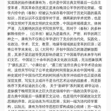
动导师、教师指导下进行，并正确的使用活动中所涉
动导师、教师指导下进行，并正确的使用活动中所涉
动导师、教师指导下进行，并正确的使用活动中所涉
实道路的始作俑者康有为，也许是中国古典文明最后一位自主
践。迄今，“项目空间”共推出20余个项目，为一批青年
变革者，而其革命历史观正是来自晚清公羊学的理论突破。 儒
及到的绘画工具、创作材料及配套设备、设施，若参
及到的绘画工具、创作材料及配套设备、设施，若参
及到的绘画工具、创作材料及配套设备、设施，若参
策展人搭建起一个学术和展示平台。“项目空间”在未来
学六经中的《春秋》经被认为保存着中国对于历史问题的最高
与者因个人原因在使用相应绘画工具、创作材料及配
与者因个人原因在使用相应绘画工具、创作材料及配
与者因个人原因在使用相应绘画工具、创作材料及配
知识，历史认识不仅是儒学对于道、佛两家的学术优势，也是
将持续与青年策展人及群体保持密切的联系，保持开放
套设备、设施造成个人受伤、伤害他人及造成相应工
套设备、设施造成个人受伤、伤害他人及造成相应工
套设备、设施造成个人受伤、伤害他人及造成相应工
中国文明对于其他文明的文化优势，中国这样规模庞大、体例
的态度，广泛征集策展方案，通过美术馆与基金会的支
严谨、几无断绝的历史书写世所罕见。而对于《春秋》的多种
具、材料、设备或设施的故障或损坏。参与活动者应
具、材料、设备或设施的故障或损坏。参与活动者应
具、材料、设备或设施的故障或损坏。参与活动者应
解释传统中，《公羊传》被认为是最伟大、严密、科学的两三
持，为他们提供策展与交流机会，发掘与培养中国青年
当承当相应的全部责任，并主动赔偿相应的经济损
当承当相应的全部责任，并主动赔偿相应的经济损
当承当相应的全部责任，并主动赔偿相应的经济损
种之一。康有为不仅将公羊学进行了充分的当代化、实践化，
策展人，进而激发中国策展的年轻力量与活力。（“项
失。活动中任何非事故当事人及美术馆将不承担人身
失。活动中任何非事故当事人及美术馆将不承担人身
失。活动中任何非事故当事人及美术馆将不承担人身
在政治、学术、艺文、教育、地缘等领域掀起变革的巨浪；还
将公羊学未来化，以《大同书》开创中国自己的激进解放图
事故的任何责任。
事故的任何责任。
事故的任何责任。
目空间”展览方案征集邮箱：projectspace@126.com）
景，其弟子梁启超等受其影响亦建立了中国最早的未来学与科
中央美术学院美术馆肖像权许可使用协议
中央美术学院美术馆肖像权许可使用协议
中央美术学院美术馆肖像权许可使用协议
吴作人国际美术基金会青年策展人专项基金介绍 吴作人
幻文艺。 中国近三十余年的总体文化政治实践，无法想象脱离
根据《中华人民共和国广告法》、《中华人民共和国
根据《中华人民共和国广告法》、《中华人民共和国
根据《中华人民共和国广告法》、《中华人民共和国
国际美术基金会青年策展人专项基金成立于2012年7月
了“拨乱反正”、“小康社会”、“通三统”这些古典公羊学术语会如
何。这些关节印证了公羊史观的时间骨架从未在中国垮塌，这
民法通则》以及 最高人民法院关于贯彻执行 《中华
民法通则》以及 最高人民法院关于贯彻执行 《中华
民法通则》以及 最高人民法院关于贯彻执行 《中华
15日，宗旨为致力于支持和培养具有国际视野和专业素
种史观对于中国当代艺术的时间感与美学冲动或许也正提供着
人民共和国民法通则》若干问题的意见（试行）>的
人民共和国民法通则》若干问题的意见（试行）>的
人民共和国民法通则》若干问题的意见（试行）>的
质的青年策展人。开展项目有青年策展人海外研修计
深层支撑。写实主义或许不是当代艺术运动的战败者，而是新
有关规定，为明确肖像许可方（甲方）和使用方（乙
有关规定，为明确肖像许可方（甲方）和使用方（乙
有关规定，为明确肖像许可方（甲方）和使用方（乙
秩序下美术征途的主心骨。 关于“新碑学”系列展览 碑学运动，
划，国际策展人大师工作坊，并于2009年10月开始与
是纵横于晚明至清末之巨大历史场域中的一场政治美学运动，
方）的权利义务关系，经双方友好协商，甲乙双方就
方）的权利义务关系，经双方友好协商，甲乙双方就
方）的权利义务关系，经双方友好协商，甲乙双方就
中央美术学院美术馆联合创立了“项目空间”展览计划。
是古典中国最后一场重要艺文运动，也是现代中国诸政治文艺
带有甲方肖像的作品的使用达成如下一致协议：
带有甲方肖像的作品的使用达成如下一致协议：
带有甲方肖像的作品的使用达成如下一致协议：
思潮的序章。此运动名为书法思潮，实则一端为清代经学重
一、 一般约定
一、 一般约定
一、 一般约定
构，以阮元、康有为等经学思想巨擘构成核心统绪；另一端为