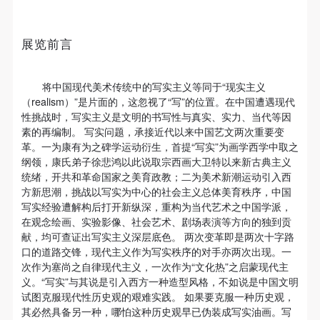
故，活动中任何非事故当事人及美术馆将不承担人身
故，活动中任何非事故当事人及美术馆将不承担人身
故，活动中任何非事故当事人及美术馆将不承担人身
3. 题目：经学近代转型之开端：廖平反郑玄 发言人：
事故的任何责任，但有互相援助的义务。参加活动的
事故的任何责任，但有互相援助的义务。参加活动的
事故的任何责任，但有互相援助的义务。参加活动的
吕明烜（北京大学中国哲学博士，任教于中国政法大
快捷登录
帐号密码登录
展览前言
成员应当积极主动的组织实施救援工作，但对事故本
成员应当积极主动的组织实施救援工作，但对事故本
成员应当积极主动的组织实施救援工作，但对事故本
学） 4. 题目：中国传统骑射文化 发言人：陈良（联合
身不承担任何法律责任和经济责任。参加本次活动者
身不承担任何法律责任和经济责任。参加本次活动者
身不承担任何法律责任和经济责任。参加本次活动者
国教科文组织世界骑射联盟中国代表，中国射箭协会传
的人身安全不负有民事及相关连带责任。
的人身安全不负有民事及相关连带责任。
的人身安全不负有民事及相关连带责任。
将中国现代美术传统中的写实主义等同于“现实主义
发送验证码
统弓分会副主席、骑射部主任） “项目空间·青年策展实
（realism）”是片面的，这忽视了“写”的位置。在中国遭遇现代
第五条
第五条
第五条
手机号码
性挑战时，写实主义是文明的书写性与真实、实力、当代等因
手机号码将作为您的登录账号
验室”组委会 总策划：张子康、王璜生、余丁 学术主
参加活动者在此次活动期间应主动遵守美术馆活动秩
参加活动者在此次活动期间应主动遵守美术馆活动秩
参加活动者在此次活动期间应主动遵守美术馆活动秩
素的再编制。 写实问题，承接近代以来中国艺文两次重要变
持：王春辰、高高 总执行：刘希言、陈洁 公共教育：
序、维护美术馆场地及展示、展览、馆藏艺术作品及
序、维护美术馆场地及展示、展览、馆藏艺术作品及
序、维护美术馆场地及展示、展览、馆藏艺术作品及
革。一为康有为之碑学运动衍生，首提“写实”为画学西学中取之
纲领，康氏弟子徐悲鸿以此说取宗西画大卫特以来新古典主义
衍生品的安全。活动中一旦因个人原因造成美术馆场
衍生品的安全。活动中一旦因个人原因造成美术馆场
衍生品的安全。活动中一旦因个人原因造成美术馆场
任蕊 发展推广：宋亮 视觉总监：纪玉洁 藏品管理：李
统绪，开共和革命国家之美育政教；二为美术新潮运动引入西
验证码
地、空间、艺术品、衍生品等受到不同程度的损失、
地、空间、艺术品、衍生品等受到不同程度的损失、
地、空间、艺术品、衍生品等受到不同程度的损失、
垚辰 主办：中央美术学院美术馆、中央美术学院艺术管
方新思潮，挑战以写实为中心的社会主义总体美育秩序，中国
破坏。活动中任何非事故当事人及美术馆将不承担相
破坏。活动中任何非事故当事人及美术馆将不承担相
破坏。活动中任何非事故当事人及美术馆将不承担相
理与教育学院 协办：吴作人国际美术基金会青年策展人
写实经验遭解构后打开新纵深，重构为当代艺术之中国学派，
登录
在观念绘画、实验影像、社会艺术、剧场表演等方向的独到贡
应的责任与损失，应由参与活动者根据相应的法律条
应的责任与损失，应由参与活动者根据相应的法律条
应的责任与损失，应由参与活动者根据相应的法律条
专项基金 支持：北京正和诚文化发展有限公司 作品指
献，均可查证出写实主义深层底色。 两次变革即是两次十字路
文、组织规定进行协商和赔偿。并追究相应的法律责
文、组织规定进行协商和赔偿。并追究相应的法律责
文、组织规定进行协商和赔偿。并追究相应的法律责
可使用雅昌艺术网会员账户登录
定输出机构：北京飞行鱼文化发展有限公司艺术微喷工
口的道路交锋，现代主义作为写实秩序的对手亦两次出现。一
任和经济责任。
任和经济责任。
任和经济责任。
次作为塞尚之自律现代主义，一次作为“文化热”之启蒙现代主
作室 “项目空间·青年策展实验室”介绍 “项目空间”展览计
义。“写实”与其说是引入西方一种造型风格，不如说是中国文明
第六条
第六条
第六条
划创立于2009年10月，旨在培育优秀青年策展人，推
试图克服现代性历史观的艰难实践。 如果要克服一种历史观，
参与活动者在参与活动时应当在美术馆工作人员及活
参与活动者在参与活动时应当在美术馆工作人员及活
参与活动者在参与活动时应当在美术馆工作人员及活
其必然具备另一种，哪怕这种历史观早已伪装成写实油画。写
动、扶持青年策展人具有国际视野和学术深度的策展实