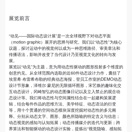
故，活动中任何非事故当事人及美术馆将不承担人身
故，活动中任何非事故当事人及美术馆将不承担人身
故，活动中任何非事故当事人及美术馆将不承担人身
事故的任何责任，但有互相援助的义务。参加活动的
事故的任何责任，但有互相援助的义务。参加活动的
事故的任何责任，但有互相援助的义务。参加活动的
展览前言
成员应当积极主动的组织实施救援工作，但对事故本
成员应当积极主动的组织实施救援工作，但对事故本
成员应当积极主动的组织实施救援工作，但对事故本
发送验证码
手机号码
身不承担任何法律责任和经济责任。参加本次活动者
身不承担任何法律责任和经济责任。参加本次活动者
身不承担任何法律责任和经济责任。参加本次活动者
手机号码将作为您的登录账号
的人身安全不负有民事及相关连带责任。
的人身安全不负有民事及相关连带责任。
的人身安全不负有民事及相关连带责任。
“动见——国际动态设计展”是一次全球视野下对动态平面
（motion graphic）展开的思辨与研究。我们以“动态性”为核心
第五条
第五条
第五条
议题，探讨运动中的视觉何以成为一种思维路径、审美章法和
参加活动者在此次活动期间应主动遵守美术馆活动秩
参加活动者在此次活动期间应主动遵守美术馆活动秩
参加活动者在此次活动期间应主动遵守美术馆活动秩
传播语法，影响并改变了当代设计乃至视觉文化的转向与发
验证码
序、维护美术馆场地及展示、展览、馆藏艺术作品及
序、维护美术馆场地及展示、展览、馆藏艺术作品及
序、维护美术馆场地及展示、展览、馆藏艺术作品及
展。
登录
展览以“动见”为主题，意为用动态性驱动的图形投射多个维度的
衍生品的安全。活动中一旦因个人原因造成美术馆场
衍生品的安全。活动中一旦因个人原因造成美术馆场
衍生品的安全。活动中一旦因个人原因造成美术馆场
创意灼见。从全球范围内选取的近60件动态设计力作，囊括了
地、空间、艺术品、衍生品等受到不同程度的损失、
地、空间、艺术品、衍生品等受到不同程度的损失、
地、空间、艺术品、衍生品等受到不同程度的损失、
埃里希·布雷希布勒的经典动态海报，登贝工作室的DEMO动态
可使用雅昌艺术网会员账户登录
破坏。活动中任何非事故当事人及美术馆将不承担相
破坏。活动中任何非事故当事人及美术馆将不承担相
破坏。活动中任何非事故当事人及美术馆将不承担相
设计节形象，泽维尔·蒙尼的无限循环图形，宋艺焕的趣味化交
互动态设计，冈崎智弘的动态图像日记以及立入禁止的观念动
应的责任与损失，应由参与活动者根据相应的法律条
应的责任与损失，应由参与活动者根据相应的法律条
应的责任与损失，应由参与活动者根据相应的法律条
态设计等。我们将动态性与空间属性结合在一起建构策展逻
文、组织规定进行协商和赔偿。并追究相应的法律责
文、组织规定进行协商和赔偿。并追究相应的法律责
文、组织规定进行协商和赔偿。并追究相应的法律责
辑，结合每件作品的思维方法、美学特征、动态语法的衍变
《动态研究》 罗布和罗宾
任和经济责任。
任和经济责任。
任和经济责任。
等，用十个贯通的空间动态模块深度挖掘对动态性的多元阐
Rob en Robin, Studies in Motion
释。分别从动态文字、图形、颜色所隐喻的特定含义与信息；
第六条
第六条
第六条
动态视觉的感知与认知拓展；动态传播媒介的迭代与更新；跨
参与活动者在参与活动时应当在美术馆工作人员及活
参与活动者在参与活动时应当在美术馆工作人员及活
参与活动者在参与活动时应当在美术馆工作人员及活
界算法和智能驱动的动态设计实验，提炼出“视觉隐喻、感知拓