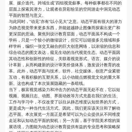
动导师、教师指导下进行，并正确的使用活动中所涉
动导师、教师指导下进行，并正确的使用活动中所涉
动导师、教师指导下进行，并正确的使用活动中所涉
展、媒介迭代、跨域生成”四组视觉叙事。每种叙事都在不同的
动态平面区别于影像艺术、动画、平面设计、新媒体交
层面上探索其潜力，让观者在异彩纷呈的空间游走中洞见动态
及到的绘画工具、创作材料及配套设备、设施，若参
及到的绘画工具、创作材料及配套设备、设施，若参
及到的绘画工具、创作材料及配套设备、设施，若参
互设计等带给人们的清晰印象，它被独立提出来讨论，
平面的智慧与意义。
与者因个人原因在使用相应绘画工具、创作材料及配
与者因个人原因在使用相应绘画工具、创作材料及配
与者因个人原因在使用相应绘画工具、创作材料及配
在国内仍然是一个新兴话题。本次展览以“动见”为主
与此同时，“动见”亦有“以小见大”之意。动态平面有很大的潜力
套设备、设施造成个人受伤、伤害他人及造成相应工
套设备、设施造成个人受伤、伤害他人及造成相应工
套设备、设施造成个人受伤、伤害他人及造成相应工
为静态视觉带来更多东西，并能超越静止图像而探索出更广和
题，选取了来自中国、荷兰、瑞士、美国、英国、西班
更深层的意涵。聚焦到设计教育层面，动态平面虽不构成一个
具、材料、设备或设施的故障或损坏。参与活动者应
具、材料、设备或设施的故障或损坏。参与活动者应
具、材料、设备或设施的故障或损坏。参与活动者应
牙、韩国、日本等8个国家的16位/组顶尖设计师、设计
学科，只是一个较小的微缩设计，但它可以链接多元领域和多
团体的近60件作品。一方面希冀透过精彩纷呈的动态视
当承当相应的全部责任，并主动赔偿相应的经济损
当承当相应的全部责任，并主动赔偿相应的经济损
当承当相应的全部责任，并主动赔偿相应的经济损
样学科，编织一张交叉融合的巨大创意网络，以浓缩的信息和
觉为观众提供从多个维度走近和认知动态平面的契机，
失。活动中任何非事故当事人及美术馆将不承担人身
失。活动中任何非事故当事人及美术馆将不承担人身
失。活动中任何非事故当事人及美术馆将不承担人身
综合动态的图文表达，窥见生动的当代视觉生态。动态平面因
以及来自创意思维的启迪。另一方面，更重要的是通过
其动态性和创新性的特征，关联着视觉形式、语言、媒介的设
事故的任何责任。
事故的任何责任。
事故的任何责任。
计革新，从而构建新的设计审美价值体系，激发设计教育的改
洞察国际动态平面的创作生态，探讨当代设计的未来所
中央美术学院美术馆肖像权许可使用协议
中央美术学院美术馆肖像权许可使用协议
中央美术学院美术馆肖像权许可使用协议
革。此外，动态平面与技术、软件、社交媒体、创意产业紧密
趋。
根据《中华人民共和国广告法》、《中华人民共和国
根据《中华人民共和国广告法》、《中华人民共和国
根据《中华人民共和国广告法》、《中华人民共和国
互动，有着积极的互塑关系，以小动能点燃视觉文化的重大革
新。这也构成了本次策展隐藏的一条暗线。
民法通则》以及 最高人民法院关于贯彻执行 《中华
民法通则》以及 最高人民法院关于贯彻执行 《中华
民法通则》以及 最高人民法院关于贯彻执行 《中华
当下，极富视觉感染力和冲击力的动态平面无处不在，它以短
人民共和国民法通则》若干问题的意见（试行）>的
人民共和国民法通则》若干问题的意见（试行）>的
人民共和国民法通则》若干问题的意见（试行）>的
视频、视频日志、动图、界面动效等方式充盈在我们的生活、
有关规定，为明确肖像许可方（甲方）和使用方（乙
有关规定，为明确肖像许可方（甲方）和使用方（乙
有关规定，为明确肖像许可方（甲方）和使用方（乙
工作与学习中，不仅改变了以往从静态维度认知世界的方式，
更是成为一种当代生活方式。因此，我们更应该关注和了解动
方）的权利义务关系，经双方友好协商，甲乙双方就
方）的权利义务关系，经双方友好协商，甲乙双方就
方）的权利义务关系，经双方友好协商，甲乙双方就
态平面。本次展览一方面正是希望可以为公众提供从不同维度
带有甲方肖像的作品的使用达成如下一致协议：
带有甲方肖像的作品的使用达成如下一致协议：
带有甲方肖像的作品的使用达成如下一致协议：
走近和认知动态平面的契机；另一方面，基于学院美术馆的策
一、 一般约定
一、 一般约定
一、 一般约定
展语境，力图能为动态设计教育提供有益的专业思考和策略探