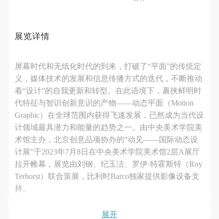
第一条
第一条
第一条
本次活动公平公正、自愿参加与退出、风险与责任自
本次活动公平公正、自愿参加与退出、风险与责任自
本次活动公平公正、自愿参加与退出、风险与责任自
负的原则。但活动有风险，参加者应有必要的风险意
负的原则。但活动有风险，参加者应有必要的风险意
负的原则。但活动有风险，参加者应有必要的风险意
展览详情
识。
识。
识。
第二条
第二条
第二条
屏幕时代和无纸化时代的到来，打破了“平面”的传统定
参加本次活动者必须遵守中华人民共和国的相关法
参加本次活动者必须遵守中华人民共和国的相关法
参加本次活动者必须遵守中华人民共和国的相关法
义，媒体技术的发展和信息传播方式的迭代，不断推动
律、法规，必须遵循道德和社会公德规范，并应该具
律、法规，必须遵循道德和社会公德规范，并应该具
律、法规，必须遵循道德和社会公德规范，并应该具
着“设计”的自我更新和转型。在此语境下，裹挟鲜明时
备以人为本、团结友爱、互相帮助和助人为乐的良好
备以人为本、团结友爱、互相帮助和助人为乐的良好
备以人为本、团结友爱、互相帮助和助人为乐的良好
代特征与智识创新意识的产物——动态平面（Motion
品质。
品质。
品质。
Graphic）在全球范围内获得飞速发展，已然成为当代设
第三条
第三条
第三条
计领域最具潜力和能量的趋势之一。由中央美术学院美
参加本次活动人员应该是成年人（具有完全民事行为
参加本次活动人员应该是成年人（具有完全民事行为
参加本次活动人员应该是成年人（具有完全民事行为
术馆主办，北京创意品项协办的“动见——国际动态设
计展”于2023年7月8日在中央美术学院美术馆2层A展厅
能力的人，18周岁以上）未成年人必须在成年人的陪
能力的人，18周岁以上）未成年人必须在成年人的陪
能力的人，18周岁以上）未成年人必须在成年人的陪
拉开帷幕，展览由刘钢、纪玉洁、罗伊·特霍斯特（Roy
同下参观。
同下参观。
同下参观。
Terhorst）联合策展，比利时Barco独家提供影像设备支
第四条
第四条
第四条
持。
参加活动者在此次活动期间的人身安全责任自负。鼓
参加活动者在此次活动期间的人身安全责任自负。鼓
参加活动者在此次活动期间的人身安全责任自负。鼓
励参加者自行购买人身安全保险。活动中一旦出现事
励参加者自行购买人身安全保险。活动中一旦出现事
励参加者自行购买人身安全保险。活动中一旦出现事
快捷登录
帐号密码登录
展开