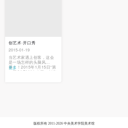
注。由 “集体之眼”(The
谢，指出此次展览对他而
Collective Eye) 项目组织
言是一种荣誉。 …
筹备的“由文化差异审视集
体主观性及其美学”国际研
讨会将于2014年5月30日
至6月1日在中央美术学院
美术... …
创艺术·开口秀
2015-01-19
当艺术家遇上创客，这会
是一场怎样的头脑风
暴？！2015年1月15日“第
更多
二届CAFAM未来展：创客
创客·中国青年艺术的现实
表征”开幕当天晚上18:00-
-20:30，我馆邀请了共18
位青年艺术家和创客作为
本次展览公共教育系列活
动之一——“创艺术·开口
秀：开放论坛”的演讲嘉
宾，在我馆学术报告厅一
同分享了他们最新颖、最
好玩、最富创造力的项
版权所有 2011-2026 中央美术学院美术馆
目，自由畅谈创... …