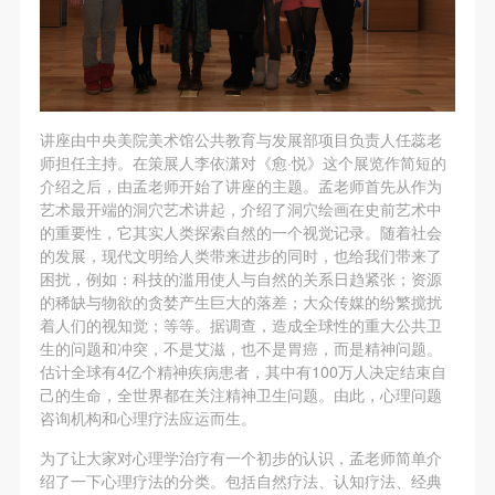
故，活动中任何非事故当事人及美术馆将不承担人身
故，活动中任何非事故当事人及美术馆将不承担人身
故，活动中任何非事故当事人及美术馆将不承担人身
事故的任何责任，但有互相援助的义务。参加活动的
事故的任何责任，但有互相援助的义务。参加活动的
事故的任何责任，但有互相援助的义务。参加活动的
成员应当积极主动的组织实施救援工作，但对事故本
成员应当积极主动的组织实施救援工作，但对事故本
成员应当积极主动的组织实施救援工作，但对事故本
身不承担任何法律责任和经济责任。参加本次活动者
身不承担任何法律责任和经济责任。参加本次活动者
身不承担任何法律责任和经济责任。参加本次活动者
的人身安全不负有民事及相关连带责任。
的人身安全不负有民事及相关连带责任。
的人身安全不负有民事及相关连带责任。
讲座由中央美院美术馆公共教育与发展部项目负责人任蕊老
第五条
第五条
第五条
师担任主持。在策展人李依潇对《愈·悦》这个展览作简短的
介绍之后，由孟老师开始了讲座的主题。孟老师首先从作为
参加活动者在此次活动期间应主动遵守美术馆活动秩
参加活动者在此次活动期间应主动遵守美术馆活动秩
参加活动者在此次活动期间应主动遵守美术馆活动秩
艺术最开端的洞穴艺术讲起，介绍了洞穴绘画在史前艺术中
序、维护美术馆场地及展示、展览、馆藏艺术作品及
序、维护美术馆场地及展示、展览、馆藏艺术作品及
序、维护美术馆场地及展示、展览、馆藏艺术作品及
的重要性，它其实人类探索自然的一个视觉记录。随着社会
衍生品的安全。活动中一旦因个人原因造成美术馆场
衍生品的安全。活动中一旦因个人原因造成美术馆场
衍生品的安全。活动中一旦因个人原因造成美术馆场
的发展，现代文明给人类带来进步的同时，也给我们带来了
困扰，例如：科技的滥用使人与自然的关系日趋紧张；资源
地、空间、艺术品、衍生品等受到不同程度的损失、
地、空间、艺术品、衍生品等受到不同程度的损失、
地、空间、艺术品、衍生品等受到不同程度的损失、
的稀缺与物欲的贪婪产生巨大的落差；大众传媒的纷繁搅扰
破坏。活动中任何非事故当事人及美术馆将不承担相
破坏。活动中任何非事故当事人及美术馆将不承担相
破坏。活动中任何非事故当事人及美术馆将不承担相
着人们的视知觉；等等。据调查，造成全球性的重大公共卫
应的责任与损失，应由参与活动者根据相应的法律条
应的责任与损失，应由参与活动者根据相应的法律条
应的责任与损失，应由参与活动者根据相应的法律条
生的问题和冲突，不是艾滋，也不是胃癌，而是精神问题。
估计全球有4亿个精神疾病患者，其中有100万人决定结束自
文、组织规定进行协商和赔偿。并追究相应的法律责
文、组织规定进行协商和赔偿。并追究相应的法律责
文、组织规定进行协商和赔偿。并追究相应的法律责
己的生命，全世界都在关注精神卫生问题。由此，心理问题
任和经济责任。
任和经济责任。
任和经济责任。
咨询机构和心理疗法应运而生。
第六条
第六条
第六条
为了让大家对心理学治疗有一个初步的认识，孟老师简单介
参与活动者在参与活动时应当在美术馆工作人员及活
参与活动者在参与活动时应当在美术馆工作人员及活
参与活动者在参与活动时应当在美术馆工作人员及活
绍了一下心理疗法的分类。包括自然疗法、认知疗法、经典