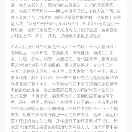
（1）、甲方为本协议中的肖像权人，自愿将自己的
（1）、甲方为本协议中的肖像权人，自愿将自己的
（1）、甲方为本协议中的肖像权人，自愿将自己的
话，你是央美的人，因为你的右脑发达，进行的是视觉思
肖像权许可乙方作符合本协议约定和法律规定的用
肖像权许可乙方作符合本协议约定和法律规定的用
肖像权许可乙方作符合本协议约定和法律规定的用
维。在脑子里面想的——两点半讲座开始...主持人说了话...策
展人又发了言...到现在...如果你是这样推理的，你是属于管理
发送验证码
途。
途。
途。
手机号码
型人才。”从这个例子我们可以认识到，艺术治疗可以提供一
（2）、乙方中央美术学院美术馆是一所具有标志
（2）、乙方中央美术学院美术馆是一所具有标志
（2）、乙方中央美术学院美术馆是一所具有标志
手机号码将作为您的登录账号
种机会，让我们透过艺术来沟通内心并进行交流，这跟言语
性、专业性、国际化的现代公共美术馆。中央美术学
性、专业性、国际化的现代公共美术馆。中央美术学
性、专业性、国际化的现代公共美术馆。中央美术学
的结果是不一样的。其实，思维绝大多数是视觉的。
院美术馆与时代同行，努力塑造一个开放、自由、学
院美术馆与时代同行，努力塑造一个开放、自由、学
院美术馆与时代同行，努力塑造一个开放、自由、学
艺术治疗所针对的对象是什么人？一句话，什么人都可以！
术的空间氛围，竭诚与各单位、企业、机构、艺术家
术的空间氛围，竭诚与各单位、企业、机构、艺术家
术的空间氛围，竭诚与各单位、企业、机构、艺术家
有则改之，无则加勉，有病看病，没病健身。自闭症、失
验证码
语、失聪、痴钝、弱智、大脑损伤、妄想症等等，都可以运
和观众进行良好互动。以学院的学术研究为基础，积
和观众进行良好互动。以学院的学术研究为基础，积
和观众进行良好互动。以学院的学术研究为基础，积
登录
用艺术治疗达到疗愈的目的。孟老师从事这一专业十几年，
极策划国际、国内多视角、多领域的展览、论坛及公
极策划国际、国内多视角、多领域的展览、论坛及公
极策划国际、国内多视角、多领域的展览、论坛及公
有着丰富的临床经验。在这里，给大家举了几个例子让观众
共教育活动，为美院师生、中外艺术家以及社会公众
共教育活动，为美院师生、中外艺术家以及社会公众
共教育活动，为美院师生、中外艺术家以及社会公众
更直观地了解艺术疗法。第一幅画是用黑色毛笔随意挥洒的
可使用雅昌艺术网会员账户登录
线条充满了整个画面，只有画面的左下角有清新的颜色描绘
提供一个交流、学习、展示的平台。作为一家公益性
提供一个交流、学习、展示的平台。作为一家公益性
提供一个交流、学习、展示的平台。作为一家公益性
出他自己的乐园，这是受着家庭暴力的四岁半孩子创作的。
单位，其开展的公共教育活动以学术性和公益性为
单位，其开展的公共教育活动以学术性和公益性为
单位，其开展的公共教育活动以学术性和公益性为
如此宣泄一个月之后，能量释放了，回到班级开始做乖学
主。
主。
主。
生。还有一幅画，画的是全身插满了钉子的人，作者用这样
的绘画形象暗示她一身的伤痛，然后作者把钉子一点一点地
（3）、乙方为甲方拍摄中央美术学院公共教育部所
（3）、乙方为甲方拍摄中央美术学院公共教育部所
（3）、乙方为甲方拍摄中央美术学院公共教育部所
擦去，以此代表着将身体那一处的疼痛去除，这样，她运用
有公教活动。
有公教活动。
有公教活动。
艺术疗法给自己的心理、身体进行了治疗并取得了成功。所
二、拍摄内容、使用形式、使用地域范围
二、拍摄内容、使用形式、使用地域范围
二、拍摄内容、使用形式、使用地域范围
以艺术治疗观主要是以绘画活动为沟通方式，治疗师是不讲