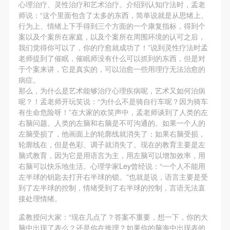
动导师、教师指导下进行，并正确的使用活动中所涉
动导师、教师指导下进行，并正确的使用活动中所涉
动导师、教师指导下进行，并正确的使用活动中所涉
心理治疗、灵性治疗和艺术治疗。介绍到认知疗法时，孟老
师说：“这个里面包含了太多的东西，简单说就是从思绪上、
及到的绘画工具、创作材料及配套设备、设施，若参
及到的绘画工具、创作材料及配套设备、设施，若参
及到的绘画工具、创作材料及配套设备、设施，若参
行为上、情绪上下手得到三个方面的一个康复指标，得到个
与者因个人原因在使用相应绘画工具、创作材料及配
与者因个人原因在使用相应绘画工具、创作材料及配
与者因个人原因在使用相应绘画工具、创作材料及配
案以及个案所在家庭，以及个案所在周围环境的认可之后，
套设备、设施造成个人受伤、伤害他人及造成相应工
套设备、设施造成个人受伤、伤害他人及造成相应工
套设备、设施造成个人受伤、伤害他人及造成相应工
我们觉得你可以了，你的疗愈就成功了！”说到灵性疗法时孟
老师提到了催眠，催眠师没有什么可以抓到的东西，但是对
具、材料、设备或设施的故障或损坏。参与活动者应
具、材料、设备或设施的故障或损坏。参与活动者应
具、材料、设备或设施的故障或损坏。参与活动者应
于个案来讲，它是真实的，可以治愈一些用理疗无法治愈的
当承当相应的全部责任，并主动赔偿相应的经济损
当承当相应的全部责任，并主动赔偿相应的经济损
当承当相应的全部责任，并主动赔偿相应的经济损
病症。
失。活动中任何非事故当事人及美术馆将不承担人身
失。活动中任何非事故当事人及美术馆将不承担人身
失。活动中任何非事故当事人及美术馆将不承担人身
那么，为什么是艺术能够治疗心理疾病呢，艺术又如何治病
呢？！孟老师开玩笑说：“为什么不是骑自行车呢？因为骑车
事故的任何责任。
事故的任何责任。
事故的任何责任。
有生命危险呀！”在大家的欢笑声中，孟老师谈到了人类的左
中央美术学院美术馆肖像权许可使用协议
中央美术学院美术馆肖像权许可使用协议
中央美术学院美术馆肖像权许可使用协议
右脑问题。人类的左脑和右脑是不可沟通的。如果一个人的
根据《中华人民共和国广告法》、《中华人民共和国
根据《中华人民共和国广告法》、《中华人民共和国
根据《中华人民共和国广告法》、《中华人民共和国
左脑受损了，他画面上的轮廓线就消失了；如果右脑受损，
轮廓线在，但是色彩、调子就消失了。现在的教育主要是左
民法通则》以及 最高人民法院关于贯彻执行 《中华
民法通则》以及 最高人民法院关于贯彻执行 《中华
民法通则》以及 最高人民法院关于贯彻执行 《中华
脑式教育，因为它是用语言为主，用左脑可以增加效率，用
人民共和国民法通则》若干问题的意见（试行）>的
人民共和国民法通则》若干问题的意见（试行）>的
人民共和国民法通则》若干问题的意见（试行）>的
右脑可以快乐地生活。心理学家Ley曾经说：“一个人不能用
有关规定，为明确肖像许可方（甲方）和使用方（乙
有关规定，为明确肖像许可方（甲方）和使用方（乙
有关规定，为明确肖像许可方（甲方）和使用方（乙
左半球的钥匙去打开右半球的锁。”也就是说，语言主要是受
到了左半球的控制，情绪受到了右半球的控制，言语无法直
方）的权利义务关系，经双方友好协商，甲乙双方就
方）的权利义务关系，经双方友好协商，甲乙双方就
方）的权利义务关系，经双方友好协商，甲乙双方就
接处理情绪。
带有甲方肖像的作品的使用达成如下一致协议：
带有甲方肖像的作品的使用达成如下一致协议：
带有甲方肖像的作品的使用达成如下一致协议：
孟教授问大家：“现在几点了？答案不重要，想一下，你的大
一、 一般约定
一、 一般约定
一、 一般约定
快捷登录
帐号密码登录
脑中出现了表么？还是你在推理？如果你的脑海中出现表的