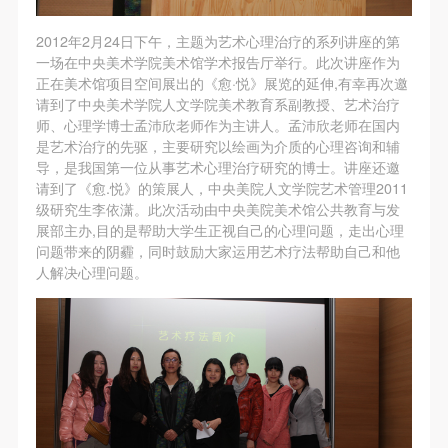
第一条
第一条
第一条
本次活动公平公正、自愿参加与退出、风险与责任自
本次活动公平公正、自愿参加与退出、风险与责任自
本次活动公平公正、自愿参加与退出、风险与责任自
2012年2月24日下午，主题为艺术心理治疗的系列讲座的第
负的原则。但活动有风险，参加者应有必要的风险意
负的原则。但活动有风险，参加者应有必要的风险意
负的原则。但活动有风险，参加者应有必要的风险意
一场在中央美术学院美术馆学术报告厅举行。此次讲座作为
正在美术馆项目空间展出的《愈·悦》展览的延伸,有幸再次邀
识。
识。
识。
请到了中央美术学院人文学院美术教育系副教授、艺术治疗
第二条
第二条
第二条
师、心理学博士孟沛欣老师作为主讲人。孟沛欣老师在国内
参加本次活动者必须遵守中华人民共和国的相关法
参加本次活动者必须遵守中华人民共和国的相关法
参加本次活动者必须遵守中华人民共和国的相关法
是艺术治疗的先驱，主要研究以绘画为介质的心理咨询和辅
导，是我国第一位从事艺术心理治疗研究的博士。讲座还邀
律、法规，必须遵循道德和社会公德规范，并应该具
律、法规，必须遵循道德和社会公德规范，并应该具
律、法规，必须遵循道德和社会公德规范，并应该具
请到了《愈.悦》的策展人，中央美院人文学院艺术管理2011
备以人为本、团结友爱、互相帮助和助人为乐的良好
备以人为本、团结友爱、互相帮助和助人为乐的良好
备以人为本、团结友爱、互相帮助和助人为乐的良好
级研究生李依潇。此次活动由中央美院美术馆公共教育与发
品质。
品质。
品质。
展部主办,目的是帮助大学生正视自己的心理问题，走出心理
问题带来的阴霾，同时鼓励大家运用艺术疗法帮助自己和他
第三条
第三条
第三条
人解决心理问题。
参加本次活动人员应该是成年人（具有完全民事行为
参加本次活动人员应该是成年人（具有完全民事行为
参加本次活动人员应该是成年人（具有完全民事行为
能力的人，18周岁以上）未成年人必须在成年人的陪
能力的人，18周岁以上）未成年人必须在成年人的陪
能力的人，18周岁以上）未成年人必须在成年人的陪
同下参观。
同下参观。
同下参观。
第四条
第四条
第四条
参加活动者在此次活动期间的人身安全责任自负。鼓
参加活动者在此次活动期间的人身安全责任自负。鼓
参加活动者在此次活动期间的人身安全责任自负。鼓
励参加者自行购买人身安全保险。活动中一旦出现事
励参加者自行购买人身安全保险。活动中一旦出现事
励参加者自行购买人身安全保险。活动中一旦出现事