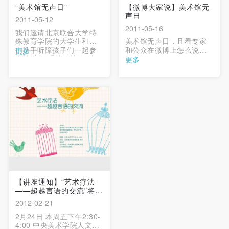
“美术馆无声日”
【微博大家说】美术馆无
声日
2011-05-12
2011-05-16
我们邀请北京联合大学特
殊教育学院的大学生和我
美术馆无声日，且看专家
们携手听障孩子们一起参
和公众在微博上怎么说。
更多
观并进行“手绘工坊”活动，
…
更多
我们手绘口罩、信封、T
恤、明信片或者其他任何
东西。我们不讲话、不发
声，我们安静的用手语交
流，用眼神沟通，用笑容
雀跃，哪怕用手舞足蹈来
表达我们的友情与尊重。
…
【讲座通知】“艺术疗法
——超越言语的交流”将在
2月...
2012-02-21
2月24日 本周五下午2:30-
4:00 中央美术学院人文学