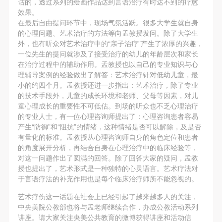
话的，透过系列的绘画作品达到言语治疗有时达不到的疗愈
（1）、拍摄内容 乙方拍摄的带有甲方肖像的作品内
（1）、拍摄内容 乙方拍摄的带有甲方肖像的作品内
（1）、拍摄内容 乙方拍摄的带有甲方肖像的作品内
效果。
容包括：①中央美术学院美术馆②中央美术学院校园
容包括：①中央美术学院美术馆②中央美术学院校园
容包括：①中央美术学院美术馆②中央美术学院校园
在最后自由提问环节中，现场气氛活跃。很多大学生就自身
内○3由中央美术学院公共教育部策划或执行的一切活
内○3由中央美术学院公共教育部策划或执行的一切活
内○3由中央美术学院公共教育部策划或执行的一切活
的心理问题、艺术治疗的方法等向孟教授发问。除了大学生
外，也有听众对艺术治疗中的“亲子治疗”产生了浓厚的兴趣，
动。
动。
动。
一位先生的提问就涉及了接受治疗的幼儿的年龄层次和家长
（2）、使用形式 用于中央美术学院图书出版、销售
（2）、使用形式 用于中央美术学院图书出版、销售
（2）、使用形式 用于中央美术学院图书出版、销售
在治疗过程中的辅助作用。孟教授也以自己的专业知识与心
附带光盘及宣传资料。
附带光盘及宣传资料。
附带光盘及宣传资料。
理辅导案例的经验做出了解答：艺术治疗针对低幼儿童，最
小的约四个月。孟教授还进一步指出：艺术治疗，除了专业
（3）、使用地域范围
（3）、使用地域范围
（3）、使用地域范围
的技术手段外，儿童的成长环境和老师、父母等因素，对儿
适用地域范围包括国内和国外。
适用地域范围包括国内和国外。
适用地域范围包括国内和国外。
童心理成长的重要性不可低估。到场的听众也不乏心理治疗
使用肖像的媒介限于不损害甲方肖像权的任何媒介
使用肖像的媒介限于不损害甲方肖像权的任何媒介
使用肖像的媒介限于不损害甲方肖像权的任何媒介
的专业人士，有一位心理咨询师提出了：心理咨询患者容易
产生“防御”和“阻抗”的情绪，这种情绪是否可以解除，及是否
（如杂志、网络等）。
（如杂志、网络等）。
（如杂志、网络等）。
有量化的标准。孟教授从心理咨询师自身的角色定位和患者
三、肖像权使用期限
三、肖像权使用期限
三、肖像权使用期限
的角度展开分析，再结合自身在心理治疗中的临床经验等，
永久使用。
永久使用。
永久使用。
对这一问题作出了圆满的回答。除了回答大家的疑问，孟教
授也提出了，艺术形式是一种独特的心灵语言。艺术疗法对
四、许可使用费用
四、许可使用费用
四、许可使用费用
于言语疗法的补充作用也是每个临床治疗师所不能忽视的。
带有甲方肖像作品的拍摄费用由乙方承担。
带有甲方肖像作品的拍摄费用由乙方承担。
带有甲方肖像作品的拍摄费用由乙方承担。
艺术疗伤这一话题在社会上已经引起了越来越多人的关注，
乙方于拍摄完带有甲方肖像的作品无需支付甲方任何
乙方于拍摄完带有甲方肖像的作品无需支付甲方任何
乙方于拍摄完带有甲方肖像的作品无需支付甲方任何
中央美院公教部也将与孟老师继续合作，办成公教活动系列
费用。
费用。
费用。
讲座。请大家关注央美公共教育的微博获得讲座和活动信