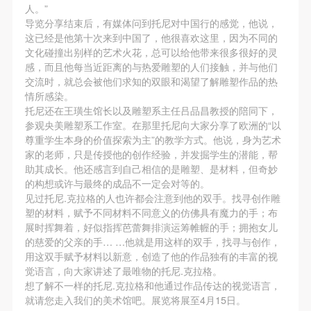
人。”
导览分享结束后，有媒体问到托尼对中国行的感觉，他说，
这已经是他第十次来到中国了，他很喜欢这里，因为不同的
文化碰撞出别样的艺术火花，总可以给他带来很多很好的灵
感，而且他每当近距离的与热爱雕塑的人们接触，并与他们
交流时，就总会被他们求知的双眼和渴望了解雕塑作品的热
情所感染。
托尼还在王璜生馆长以及雕塑系主任吕品昌教授的陪同下，
参观央美雕塑系工作室。在那里托尼向大家分享了欧洲的“以
尊重学生本身的价值探索为主”的教学方式。他说，身为艺术
家的老师，只是传授他的创作经验，并发掘学生的潜能，帮
助其成长。他还感言到自己相信的是雕塑、是材料，但奇妙
的构想或许与最终的成品不一定会对等的。
见过托尼.克拉格的人也许都会注意到他的双手。找寻创作雕
塑的材料，赋予不同材料不同意义的仿佛具有魔力的手；布
展时挥舞着，好似指挥芭蕾舞排演运筹帷幄的手；拥抱女儿
的慈爱的父亲的手… …他就是用这样的双手，找寻与创作，
用这双手赋予材料以新意，创造了他的作品独有的丰富的视
觉语言，向大家讲述了最唯物的托尼.克拉格。
想了解不一样的托尼.克拉格和他通过作品传达的视觉语言，
就请您走入我们的美术馆吧。展览将展至4月15日。