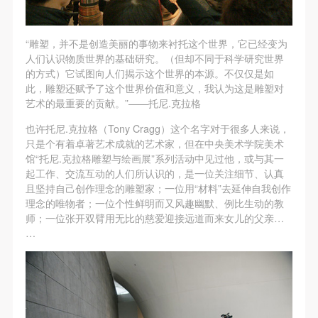
第一条
第一条
第一条
本次活动公平公正、自愿参加与退出、风险与责任自
本次活动公平公正、自愿参加与退出、风险与责任自
本次活动公平公正、自愿参加与退出、风险与责任自
负的原则。但活动有风险，参加者应有必要的风险意
负的原则。但活动有风险，参加者应有必要的风险意
负的原则。但活动有风险，参加者应有必要的风险意
“雕塑，并不是创造美丽的事物来衬托这个世界，它已经变为
人们认识物质世界的基础研究。（但却不同于科学研究世界
识。
识。
识。
的方式）它试图向人们揭示这个世界的本源。不仅仅是如
第二条
第二条
第二条
此，雕塑还赋予了这个世界价值和意义，我认为这是雕塑对
参加本次活动者必须遵守中华人民共和国的相关法
参加本次活动者必须遵守中华人民共和国的相关法
参加本次活动者必须遵守中华人民共和国的相关法
艺术的最重要的贡献。”——托尼.克拉格
律、法规，必须遵循道德和社会公德规范，并应该具
律、法规，必须遵循道德和社会公德规范，并应该具
律、法规，必须遵循道德和社会公德规范，并应该具
也许托尼.克拉格（Tony Cragg）这个名字对于很多人来说，
备以人为本、团结友爱、互相帮助和助人为乐的良好
备以人为本、团结友爱、互相帮助和助人为乐的良好
备以人为本、团结友爱、互相帮助和助人为乐的良好
只是个有着卓著艺术成就的艺术家，但在中央美术学院美术
馆“托尼.克拉格雕塑与绘画展”系列活动中见过他，或与其一
品质。
品质。
品质。
起工作、交流互动的人们所认识的，是一位关注细节、认真
第三条
第三条
第三条
且坚持自己创作理念的雕塑家；一位用“材料”去延伸自我创作
参加本次活动人员应该是成年人（具有完全民事行为
参加本次活动人员应该是成年人（具有完全民事行为
参加本次活动人员应该是成年人（具有完全民事行为
理念的唯物者；一位个性鲜明而又风趣幽默、例比生动的教
师；一位张开双臂用无比的慈爱迎接远道而来女儿的父亲…
能力的人，18周岁以上）未成年人必须在成年人的陪
能力的人，18周岁以上）未成年人必须在成年人的陪
能力的人，18周岁以上）未成年人必须在成年人的陪
…
同下参观。
同下参观。
同下参观。
第四条
第四条
第四条
参加活动者在此次活动期间的人身安全责任自负。鼓
参加活动者在此次活动期间的人身安全责任自负。鼓
参加活动者在此次活动期间的人身安全责任自负。鼓
励参加者自行购买人身安全保险。活动中一旦出现事
励参加者自行购买人身安全保险。活动中一旦出现事
励参加者自行购买人身安全保险。活动中一旦出现事