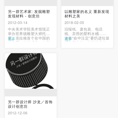
另一群艺术家: 发掘雕塑
以雕塑家的名义 重新发现
发现材料 - 创意坊
材料之美
2012-03-14
2018-02-05
中央美术学院美术馆现正
旧报纸、废包装、电话
举办世界级雕塑大师托
线、弃用的塑料水桶……
尼。克拉格首个在中国的
这些“命中注定”要扔进垃圾
更多
更多
个人展，值此盛事，大家
桶的废弃物，却被统统收
再一次把视线聚焦到雕塑
拢带进了美术馆，成为4月
——这一非常重要的艺术
7日、8日为期两天的“另一
形式上。克拉格的创作展
群艺术家——发掘雕塑发
现了他对材料、介质、比
现材料创意坊”活动的创作
例、生成、技术、计算机
素材。 …
等角度的敏感。他的作品
既应用现成品、废弃物、
工业社会制品，利用那些
在当代社会环境中常见的
物品和材料，也包括塑
料、陶瓷、 …
另一群设计师 沙龙／首饰
设计创意坊
2012-12-06