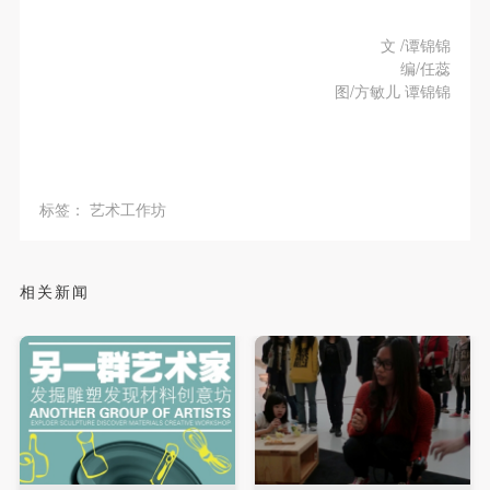
文 /谭锦锦
编/任蕊
图/方敏儿 谭锦锦
标签：
艺术工作坊
相关新闻