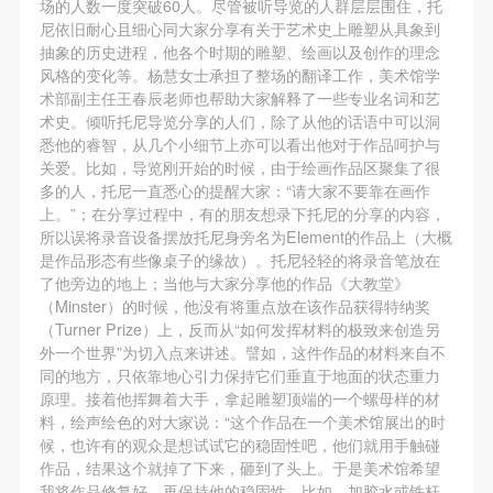
场的人数一度突破60人。尽管被听导览的人群层层围住，托
尼依旧耐心且细心同大家分享有关于艺术史上雕塑从具象到
抽象的历史进程，他各个时期的雕塑、绘画以及创作的理念
风格的变化等。杨慧女士承担了整场的翻译工作，美术馆学
术部副主任王春辰老师也帮助大家解释了一些专业名词和艺
术史。倾听托尼导览分享的人们，除了从他的话语中可以洞
悉他的睿智，从几个小细节上亦可以看出他对于作品呵护与
关爱。比如，导览刚开始的时候，由于绘画作品区聚集了很
多的人，托尼一直悉心的提醒大家：“请大家不要靠在画作
上。”；在分享过程中，有的朋友想录下托尼的分享的内容，
所以误将录音设备摆放托尼身旁名为Element的作品上（大概
是作品形态有些像桌子的缘故）。托尼轻轻的将录音笔放在
了他旁边的地上；当他与大家分享他的作品《大教堂》
（Minster）的时候，他没有将重点放在该作品获得特纳奖
（Turner Prize）上，反而从“如何发挥材料的极致来创造另
外一个世界”为切入点来讲述。譬如，这件作品的材料来自不
同的地方，只依靠地心引力保持它们垂直于地面的状态重力
原理。接着他挥舞着大手，拿起雕塑顶端的一个螺母样的材
料，绘声绘色的对大家说：“这个作品在一个美术馆展出的时
候，也许有的观众是想试试它的稳固性吧，他们就用手触碰
作品，结果这个就掉了下来，砸到了头上。于是美术馆希望
我将作品修复好，再保持他的稳固性，比如，加胶水或铁杆