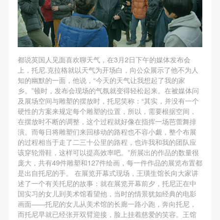
动导师、教师指导下进行，并正确的使用活动中所涉
动导师、教师指导下进行，并正确的使用活动中所涉
动导师、教师指导下进行，并正确的使用活动中所涉
及到的绘画工具、创作材料及配套设备、设施，若参
及到的绘画工具、创作材料及配套设备、设施，若参
及到的绘画工具、创作材料及配套设备、设施，若参
与者因个人原因在使用相应绘画工具、创作材料及配
与者因个人原因在使用相应绘画工具、创作材料及配
与者因个人原因在使用相应绘画工具、创作材料及配
套设备、设施造成个人受伤、伤害他人及造成相应工
套设备、设施造成个人受伤、伤害他人及造成相应工
套设备、设施造成个人受伤、伤害他人及造成相应工
具、材料、设备或设施的故障或损坏。参与活动者应
具、材料、设备或设施的故障或损坏。参与活动者应
具、材料、设备或设施的故障或损坏。参与活动者应
都说英国人见面喜欢聊天气，在3月2日下午的媒体发布会
上，托尼.克拉格就以天气为开场白，向公众展示了他不为人
当承当相应的全部责任，并主动赔偿相应的经济损
当承当相应的全部责任，并主动赔偿相应的经济损
当承当相应的全部责任，并主动赔偿相应的经济损
知的幽默的一面，他说，“今天的天气让我想起了我的家
失。活动中任何非事故当事人及美术馆将不承担人身
失。活动中任何非事故当事人及美术馆将不承担人身
失。活动中任何非事故当事人及美术馆将不承担人身
乡。”顿时，发布会现场的气氛就变得轻松起来。在被媒体问
事故的任何责任。
事故的任何责任。
事故的任何责任。
及展场空间与雕塑的摆放时，托尼笑称：“其实，并没有一个
硬性的方案来规定每个雕塑的位置，所以，需要根据空间，
中央美术学院美术馆肖像权许可使用协议
中央美术学院美术馆肖像权许可使用协议
中央美术学院美术馆肖像权许可使用协议
在摆放时不断的调整，这个过程就好像在指挥一场芭蕾舞排
根据《中华人民共和国广告法》、《中华人民共和国
根据《中华人民共和国广告法》、《中华人民共和国
根据《中华人民共和国广告法》、《中华人民共和国
演。而每日将雕塑们来回移动的路程也不容小觑，整个布展
民法通则》以及 最高人民法院关于贯彻执行 《中华
民法通则》以及 最高人民法院关于贯彻执行 《中华
民法通则》以及 最高人民法院关于贯彻执行 《中华
的过程相当于走了二三十公里的路程，也许我和我的团队应
该穿轮滑鞋，这样可以提高效率吧。”所展出的作品的数量很
人民共和国民法通则》若干问题的意见（试行）>的
人民共和国民法通则》若干问题的意见（试行）>的
人民共和国民法通则》若干问题的意见（试行）>的
庞大，共有49件雕塑和127件绘画，每一件作品的展览布置都
有关规定，为明确肖像许可方（甲方）和使用方（乙
有关规定，为明确肖像许可方（甲方）和使用方（乙
有关规定，为明确肖像许可方（甲方）和使用方（乙
是出自托尼的手。 在展览开幕式现场，王璜生馆长向大家讲
方）的权利义务关系，经双方友好协商，甲乙双方就
方）的权利义务关系，经双方友好协商，甲乙双方就
方）的权利义务关系，经双方友好协商，甲乙双方就
述了一个有关托尼的故事：就在展览开幕前夕，托尼正在中
国实习的女儿到美术馆看望他，当时的情景犹如经典的电影
带有甲方肖像的作品的使用达成如下一致协议：
带有甲方肖像的作品的使用达成如下一致协议：
带有甲方肖像的作品的使用达成如下一致协议：
画面——托尼的女儿从美术馆的长廊一路小跑，奔向托尼，
一、 一般约定
一、 一般约定
一、 一般约定
而托尼早就已经张开双臂迎接，脸上挂着慈爱的笑容。王馆