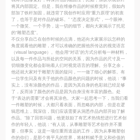
将其内部固定。但是，我在维修作品的时候察觉到，假如内
部加了铁杆加固，就违背了我创作时应用“重力原理”的初衷
了，也等于是对作品的破坏。” “态度决定形式”，一个眼神、
一个微笑、一个手势，这一切的细节，都向大家揭示了托尼
的“雕塑态度”。
不仅分享自己在创作时候的点滴，他还向大家展示以怎样的
角度观看他的雕塑，才可以准确的把握他所传达的视觉语言
（visual language）。他会用“对话”的方式分析每一种材料，
以及每一件作品与所处的空间的关系，因为作品的尺寸及一
切细微变化都会影响着人们对视觉语言的理解。分享之余，
他还就大家对于雕塑方面的疑问，一一做了细心的解答。有
一位学生问及有关于他的作品颜色的问题的时候，他说：“事
实上，没有涂颜色的作品，是因为其自身的色彩就已经足够
了，反而涂了颜色的作品是因为自身没有丰富的颜色。处
于“表达的需要”才会将其涂色。大家一起思考一下，当我们看
一件雕塑的时候，大都只看表面，而忽略的内部，但是在逻
辑思维上，我深信，我们应该需要从洞悉作品内部开始了解
作品。”除了回答问题，他更鼓励了有艺术热情想进行艺术创
作的年轻人，他说：“有人说，从事雕塑等艺术创作并不重
要，但事实，这是一项任重而道远的工作，因为从事雕塑创
作的你们，是那个将平凡的世界，将材料赋予意义和价值的