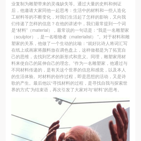
（1）、拍摄内容 乙方拍摄的带有甲方肖像的作品内
（1）、拍摄内容 乙方拍摄的带有甲方肖像的作品内
（1）、拍摄内容 乙方拍摄的带有甲方肖像的作品内
业复制为雕塑带来的灵魂缺失等。通过大量的史料和例证
后，他邀请大家同他一起思考：生活中的材料和一些人造化
容包括：①中央美术学院美术馆②中央美术学院校园
容包括：①中央美术学院美术馆②中央美术学院校园
容包括：①中央美术学院美术馆②中央美术学院校园
工材料等的不断变化，对我们生活起了怎样的影响，又向我
内○3由中央美术学院公共教育部策划或执行的一切活
内○3由中央美术学院公共教育部策划或执行的一切活
内○3由中央美术学院公共教育部策划或执行的一切活
们传递了怎样的信息？在他的讲述中，我们最常提到一个词
动。
动。
动。
是“材料”（material），最常说的一句话是：“我是一名雕塑家
（sculptor），是一名唯物者（materialist） ”。对于材料和雕
（2）、使用形式 用于中央美术学院图书出版、销售
（2）、使用形式 用于中央美术学院图书出版、销售
（2）、使用形式 用于中央美术学院图书出版、销售
塑家的关系，他做了一个生动的比喻：“就好比诗人将词汇写
附带光盘及宣传资料。
附带光盘及宣传资料。
附带光盘及宣传资料。
在纸上或画家将颜料放在调色盘上，这样做都是为了拓宽自
（3）、使用地域范围
（3）、使用地域范围
（3）、使用地域范围
己的思维，去找到艺术的新形式和意义。同理，雕塑家用材
料来使自己的延伸自己的理念。”作为一名雕塑家，他通过与
适用地域范围包括国内和国外。
适用地域范围包括国内和国外。
适用地域范围包括国内和国外。
不同材料传递的，是有关这个世界的信息和感觉，以及本人
使用肖像的媒介限于不损害甲方肖像权的任何媒介
使用肖像的媒介限于不损害甲方肖像权的任何媒介
使用肖像的媒介限于不损害甲方肖像权的任何媒介
的生活体验。对材料的创作过程，即是思想的活动，又是诗
（如杂志、网络等）。
（如杂志、网络等）。
（如杂志、网络等）。
歌的产生。最后他以“寻找材料的过程，是寻找自我与探索世
界的方式”为结束语，再次引发了大家对与“材料”的思考。
三、肖像权使用期限
三、肖像权使用期限
三、肖像权使用期限
永久使用。
永久使用。
永久使用。
四、许可使用费用
四、许可使用费用
四、许可使用费用
带有甲方肖像作品的拍摄费用由乙方承担。
带有甲方肖像作品的拍摄费用由乙方承担。
带有甲方肖像作品的拍摄费用由乙方承担。
乙方于拍摄完带有甲方肖像的作品无需支付甲方任何
乙方于拍摄完带有甲方肖像的作品无需支付甲方任何
乙方于拍摄完带有甲方肖像的作品无需支付甲方任何
费用。
费用。
费用。