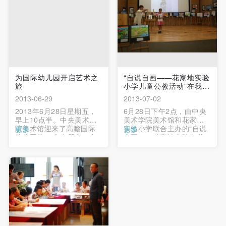
附则
附则
附则
（1）、本协议未尽事宜，经双方友好协商后可作为
（1）、本协议未尽事宜，经双方友好协商后可作为
（1）、本协议未尽事宜，经双方友好协商后可作为
本协议的补充协议，并不得违反相关法律法规规定。
本协议的补充协议，并不得违反相关法律法规规定。
本协议的补充协议，并不得违反相关法律法规规定。
（2）、本协议自甲乙双方签字（盖章）、勾选之日
（2）、本协议自甲乙双方签字（盖章）、勾选之日
（2）、本协议自甲乙双方签字（盖章）、勾选之日
起生效。
起生效。
起生效。
（3）、本协议包括纸质档和电子档，纸质档—式二
（3）、本协议包括纸质档和电子档，纸质档—式二
（3）、本协议包括纸质档和电子档，纸质档—式二
为国际幼儿园开启艺术之
“自说自画——花家地实验
旅
小学儿童公教活动”在我
份，甲乙双方各执一份，均具有同等法律效力。
份，甲乙双方各执一份，均具有同等法律效力。
份，甲乙双方各执一份，均具有同等法律效力。
馆...
2013-06-29
2013-07-02
活动参与者意味着接受并承担本协议的全部义务，未
活动参与者意味着接受并承担本协议的全部义务，未
活动参与者意味着接受并承担本协议的全部义务，未
2013年6月28日星期五，
6月28日下午2点，由中央
同意者意味着放弃参加此次活动的权利。凡参加这次
同意者意味着放弃参加此次活动的权利。凡参加这次
同意者意味着放弃参加此次活动的权利。凡参加这次
早上10点半。中央美术学
美术学院美术馆和花家地
院美术馆迎来了高瞻国际
实验小学联合主办的“自说
更多
更多
活动前，必须事先与自己的家属沟通，取得家属同
活动前，必须事先与自己的家属沟通，取得家属同
活动前，必须事先与自己的家属沟通，取得家属同
幼儿园的40名小朋友，在
自画——花家地实验小学
意，同时知晓并同意本免责声明。参加者签名/勾选
意，同时知晓并同意本免责声明。参加者签名/勾选
意，同时知晓并同意本免责声明。参加者签名/勾选
老师和央美美术馆志愿者
儿童公教活动”在我馆学术
的陪同下，开启了一扇神
报告厅举行。 …
后，视作其家属也已知晓并同意。
后，视作其家属也已知晓并同意。
后，视作其家属也已知晓并同意。
秘的艺术启蒙大门。 …
我已认真阅读上述条款，并且同意。
我已认真阅读上述条款，并且同意。
我已认真阅读上述条款，并且同意。