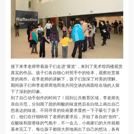
（1）、甲方为本协议中的肖像权人，自愿将自己的
（1）、甲方为本协议中的肖像权人，自愿将自己的
（1）、甲方为本协议中的肖像权人，自愿将自己的
验证码
肖像权许可乙方作符合本协议约定和法律规定的用
肖像权许可乙方作符合本协议约定和法律规定的用
肖像权许可乙方作符合本协议约定和法律规定的用
途。
途。
途。
登录
（2）、乙方中央美术学院美术馆是一所具有标志
（2）、乙方中央美术学院美术馆是一所具有标志
（2）、乙方中央美术学院美术馆是一所具有标志
性、专业性、国际化的现代公共美术馆。中央美术学
性、专业性、国际化的现代公共美术馆。中央美术学
性、专业性、国际化的现代公共美术馆。中央美术学
可使用雅昌艺术网会员账户登录
院美术馆与时代同行，努力塑造一个开放、自由、学
院美术馆与时代同行，努力塑造一个开放、自由、学
院美术馆与时代同行，努力塑造一个开放、自由、学
术的空间氛围，竭诚与各单位、企业、机构、艺术家
术的空间氛围，竭诚与各单位、企业、机构、艺术家
术的空间氛围，竭诚与各单位、企业、机构、艺术家
和观众进行良好互动。以学院的学术研究为基础，积
和观众进行良好互动。以学院的学术研究为基础，积
和观众进行良好互动。以学院的学术研究为基础，积
接下来李老师带着孩子们走进“展览”，来到了美术馆四楼观赏
极策划国际、国内多视角、多领域的展览、论坛及公
极策划国际、国内多视角、多领域的展览、论坛及公
极策划国际、国内多视角、多领域的展览、论坛及公
真实的作品。孩子们各自细心对照手中的绘本，观察欣赏展
共教育活动，为美院师生、中外艺术家以及社会公众
共教育活动，为美院师生、中外艺术家以及社会公众
共教育活动，为美院师生、中外艺术家以及社会公众
里的画作。在李老师的讲解下，孩子们加深了对美的理解。
期间孩子们和李老师席地而坐共同交谈的画面给在场的人留
提供一个交流、学习、展示的平台。作为一家公益性
提供一个交流、学习、展示的平台。作为一家公益性
提供一个交流、学习、展示的平台。作为一家公益性
下了深刻的印象。
单位，其开展的公共教育活动以学术性和公益性为
单位，其开展的公共教育活动以学术性和公益性为
单位，其开展的公共教育活动以学术性和公益性为
到了自己动手创作的时间了！回到公共教育区域，李老师先
主。
主。
主。
亲自示范，分别闻了甜的和酸的味道然后在白纸上画出自己
想表达的味道。不同寻常的绘画要求显然一下子吸引了孩子
（3）、乙方为甲方拍摄中央美术学院公共教育部所
（3）、乙方为甲方拍摄中央美术学院公共教育部所
（3）、乙方为甲方拍摄中央美术学院公共教育部所
们，他们在仔细聆听了老师的要求后，开始了各自的“创作”。
有公教活动。
有公教活动。
有公教活动。
在酸味和甜香味的气氛中，不一会儿，小画家们的大作就都
二、拍摄内容、使用形式、使用地域范围
二、拍摄内容、使用形式、使用地域范围
二、拍摄内容、使用形式、使用地域范围
基本完工了。每位孩子都很大胆地画出了自己的想法，各有