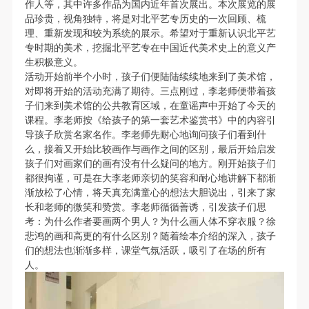
动导师、教师指导下进行，并正确的使用活动中所涉
动导师、教师指导下进行，并正确的使用活动中所涉
动导师、教师指导下进行，并正确的使用活动中所涉
作人等，其中许多作品为国内近年首次展出。本次展览的展
品珍贵，视角独特，将是对北平艺专历史的一次回顾、梳
及到的绘画工具、创作材料及配套设备、设施，若参
及到的绘画工具、创作材料及配套设备、设施，若参
及到的绘画工具、创作材料及配套设备、设施，若参
理、重新发现和较为系统的展示。希望对于重新认识北平艺
与者因个人原因在使用相应绘画工具、创作材料及配
与者因个人原因在使用相应绘画工具、创作材料及配
与者因个人原因在使用相应绘画工具、创作材料及配
专时期的美术，挖掘北平艺专在中国近代美术史上的意义产
套设备、设施造成个人受伤、伤害他人及造成相应工
套设备、设施造成个人受伤、伤害他人及造成相应工
套设备、设施造成个人受伤、伤害他人及造成相应工
生积极意义。
活动开始前半个小时，孩子们便陆陆续续地来到了美术馆，
具、材料、设备或设施的故障或损坏。参与活动者应
具、材料、设备或设施的故障或损坏。参与活动者应
具、材料、设备或设施的故障或损坏。参与活动者应
对即将开始的活动充满了期待。三点刚过，李老师便带着孩
当承当相应的全部责任，并主动赔偿相应的经济损
当承当相应的全部责任，并主动赔偿相应的经济损
当承当相应的全部责任，并主动赔偿相应的经济损
子们来到美术馆的公共教育区域，在童谣声中开始了今天的
失。活动中任何非事故当事人及美术馆将不承担人身
失。活动中任何非事故当事人及美术馆将不承担人身
失。活动中任何非事故当事人及美术馆将不承担人身
课程。李老师按《给孩子的第一套艺术鉴赏书》中的内容引
导孩子欣赏名家名作。李老师先耐心地询问孩子们看到什
事故的任何责任。
事故的任何责任。
事故的任何责任。
么，接着又开始比较画作与画作之间的区别，最后开始启发
中央美术学院美术馆肖像权许可使用协议
中央美术学院美术馆肖像权许可使用协议
中央美术学院美术馆肖像权许可使用协议
孩子们对画家们的画有没有什么疑问的地方。刚开始孩子们
根据《中华人民共和国广告法》、《中华人民共和国
根据《中华人民共和国广告法》、《中华人民共和国
根据《中华人民共和国广告法》、《中华人民共和国
都很拘谨，可是在大李老师亲切的笑容和耐心地讲解下都渐
渐放松了心情，将天真充满童心的想法大胆说出，引来了家
快捷登录
帐号密码登录
民法通则》以及 最高人民法院关于贯彻执行 《中华
民法通则》以及 最高人民法院关于贯彻执行 《中华
民法通则》以及 最高人民法院关于贯彻执行 《中华
长和老师的微笑和赞赏。李老师循循善诱，引发孩子们思
人民共和国民法通则》若干问题的意见（试行）>的
人民共和国民法通则》若干问题的意见（试行）>的
人民共和国民法通则》若干问题的意见（试行）>的
考：为什么作者要画两个男人？为什么画人体不穿衣服？徐
有关规定，为明确肖像许可方（甲方）和使用方（乙
有关规定，为明确肖像许可方（甲方）和使用方（乙
有关规定，为明确肖像许可方（甲方）和使用方（乙
悲鸿的画和高更的有什么区别？随着绘本介绍的深入，孩子
发送验证码
们的想法也渐渐多样，课堂气氛活跃，吸引了在场的所有
方）的权利义务关系，经双方友好协商，甲乙双方就
方）的权利义务关系，经双方友好协商，甲乙双方就
方）的权利义务关系，经双方友好协商，甲乙双方就
手机号码
人。
手机号码将作为您的登录账号
带有甲方肖像的作品的使用达成如下一致协议：
带有甲方肖像的作品的使用达成如下一致协议：
带有甲方肖像的作品的使用达成如下一致协议：
一、 一般约定
一、 一般约定
一、 一般约定