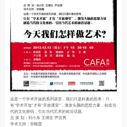
第一条
第一条
第一条
本次活动公平公正、自愿参加与退出、风险与责任自
本次活动公平公正、自愿参加与退出、风险与责任自
本次活动公平公正、自愿参加与退出、风险与责任自
负的原则。但活动有风险，参加者应有必要的风险意
负的原则。但活动有风险，参加者应有必要的风险意
负的原则。但活动有风险，参加者应有必要的风险意
识。
识。
识。
第二条
第二条
第二条
参加本次活动者必须遵守中华人民共和国的相关法
参加本次活动者必须遵守中华人民共和国的相关法
参加本次活动者必须遵守中华人民共和国的相关法
律、法规，必须遵循道德和社会公德规范，并应该具
律、法规，必须遵循道德和社会公德规范，并应该具
律、法规，必须遵循道德和社会公德规范，并应该具
备以人为本、团结友爱、互相帮助和助人为乐的良好
备以人为本、团结友爱、互相帮助和助人为乐的良好
备以人为本、团结友爱、互相帮助和助人为乐的良好
品质。
品质。
品质。
第三条
第三条
第三条
参加本次活动人员应该是成年人（具有完全民事行为
参加本次活动人员应该是成年人（具有完全民事行为
参加本次活动人员应该是成年人（具有完全民事行为
能力的人，18周岁以上）未成年人必须在成年人的陪
能力的人，18周岁以上）未成年人必须在成年人的陪
能力的人，18周岁以上）未成年人必须在成年人的陪
快捷登录
帐号密码登录
同下参观。
同下参观。
同下参观。
这是一个学术开放的系列讲堂，我们只是朴素的思考：只
第四条
第四条
第四条
有“学术开放”才有“开放课堂”，激发头脑的思想力量，创造当
代的文化密码，引出当代艺术的前沿话题。
参加活动者在此次活动期间的人身安全责任自负。鼓
参加活动者在此次活动期间的人身安全责任自负。鼓
参加活动者在此次活动期间的人身安全责任自负。鼓
发送验证码
手机号码
总
策
划：刘小东
王璜生
尹吉男
励参加者自行购买人身安全保险。活动中一旦出现事
励参加者自行购买人身安全保险。活动中一旦出现事
励参加者自行购买人身安全保险。活动中一旦出现事
手机号码将作为您的登录账号
学术主持：宋晓霞